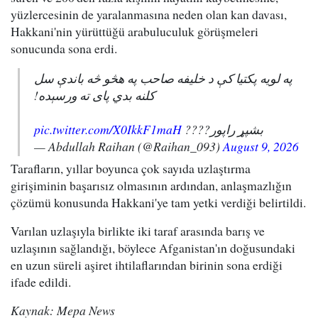
yüzlercesinin de yaralanmasına neden olan kan davası,
Hakkani'nin yürüttüğü arabuluculuk görüşmeleri
sonucunda sona erdi.
په لویه پکتیا کې د خلیفه صاحب په هڅو څه باندې سل
کلنه بدي پای ته ورسېده!
pic.twitter.com/X0IkkF1maH
بشپړ راپور????
— Abdullah Raihan (@Raihan_093)
August 9, 2026
Tarafların, yıllar boyunca çok sayıda uzlaştırma
girişiminin başarısız olmasının ardından, anlaşmazlığın
çözümü konusunda Hakkani'ye tam yetki verdiği belirtildi.
Varılan uzlaşıyla birlikte iki taraf arasında barış ve
uzlaşının sağlandığı, böylece Afganistan'ın doğusundaki
en uzun süreli aşiret ihtilaflarından birinin sona erdiği
ifade edildi.
Kaynak: Mepa News