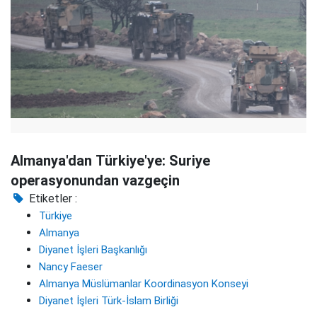
Almanya'dan Türkiye'ye: Suriye
operasyonundan vazgeçin
Etiketler :
Türkiye
Almanya
Diyanet İşleri Başkanlığı
Nancy Faeser
Almanya Müslümanlar Koordinasyon Konseyi
Diyanet İşleri Türk-İslam Birliği