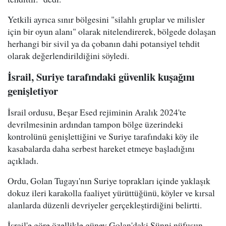
Yetkili ayrıca sınır bölgesini "silahlı gruplar ve milisler
için bir oyun alanı" olarak nitelendirerek, bölgede dolaşan
herhangi bir sivil ya da çobanın dahi potansiyel tehdit
olarak değerlendirildiğini söyledi.
İsrail, Suriye tarafındaki güvenlik kuşağını
genişletiyor
İsrail ordusu, Beşar Esed rejiminin Aralık 2024'te
devrilmesinin ardından tampon bölge üzerindeki
kontrolünü genişlettiğini ve Suriye tarafındaki köy ile
kasabalarda daha serbest hareket etmeye başladığını
açıkladı.
Ordu, Golan Tugayı'nın Suriye toprakları içinde yaklaşık
dokuz ileri karakolla faaliyet yürüttüğünü, köyler ve kırsal
alanlarda düzenli devriyeler gerçekleştirdiğini belirtti.
İsrail'e göre özellikle güney Golan'daki Sünni nüfusun,