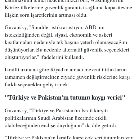
Körfez ülkelerine güvenlik garantisi sağlama kapasitesine
ilişkin soru işaretlerinin artması oldu.
Guzansky, "Suudiler istikrar istiyor. ABD'nin
isteksizliğinden değil, siyasi, ekonomik ve askeri
kısıtlamaları nedeniyle tek başına yeterli olamayacağını
düşünüyorlar. Bu nedenle alternatif güvenlik seçenekleri
oluşturuyorlar." ifadelerini kullandı.
İsrailli uzmana göre Riyad'ın amacı mevcut ittifaklarını
tamamen değiştirmekten ziyade güvenlik risklerine karşı
farklı seçenekler geliştirmek.
"Türkiye ve Pakistan'ın tutumu kaygı verici"
Guzansky, "Türkiye ve Pakistan'ın İsrail karşıtı
politikalarının Suudi Arabistan üzerinde etkili
olabileceğinden endişe duyduğunu" da dile getirdi.
"Türkiye ve Pakistan'ın İsrail'e karşı çok sert tutumları var.