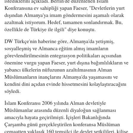
istediklerini açıkladı. Berlin'de düzenlenen İslam
Konferansına ev sahipliği yapan Faeser, "Devletlerin yurt
dışından Almanya'ya imam göndermesini aşamalı olarak
azaltmak istiyorum. Hedef, tamamen sonlandırmak. Bu,
özellikle de Türkiye ile ilgili" diye konuştu.
DW Türkçe'nin haberine göre, Almanya'da yetişmiş,
sosyalleşmiş ve Almanca eğitim almış imamların
görevlendirilmesinin entegrasyon politikaları açısından
önemine vurgu yapan Faeser, yurt dışına bağımlılıkların ve
yabancı ülkelerin nüfuzunun azaltılmasının Alman
Müslümanların inançlarını Almanya'da yaşamasını ve
kendini dini açıdan evinde hissetmesini kolaylaştıracağını
söyledi.
İslam Konferansı 2006 yılında Alman devletiyle
Müslümanlar arasında düzenli diyaloğun sağlanması
amacıyla hayata geçirilmişti. İçişleri Bakanlığında
Çarşamba günü gerçekleştirilen konferansa Müslüman
cemaatten yaklaşık 160 temsilci ile devlet yetkilileri, kilise