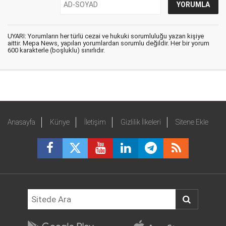
UYARI: Yorumların her türlü cezai ve hukuki sorumluluğu yazan kişiye
aittir. Mepa News, yapılan yorumlardan sorumlu değildir. Her bir yorum
600 karakterle (boşluklu) sınırlıdır.
Anasayfa
Künye
İletişim
Gizlilik İlkeleri
Sitene Ekle