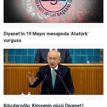
Diyanet'in 19 Mayıs mesajında 'Atatürk'
vurgusu
Kılıçdaroğlu: Kimsenin gücü Diyanet'i