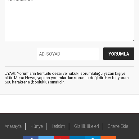
UYARI: Yorumların her türlü cezai ve hukuki sorumluluğu yazan kişiye
aittir. Mepa News, yapılan yorumlardan sorumlu değildir. Her bir yorum
600 karakterle (boşluklu) sınırlıdır.
Anasayfa
Künye
İletişim
Gizlilik İlkeleri
Sitene Ekle