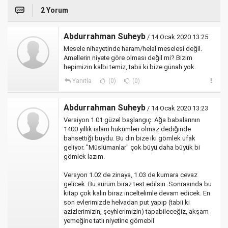
2 Yorum
Abdurrahman Suheyb
/ 14 Ocak 2020 13:25
Mesele nihayetinde haram/helal meselesi değil.
Amellerin niyete göre olması değil mi? Bizim
hepimizin kalbi temiz, tabii ki bize günah yok.
Yanıtla
(0)
(0)
Abdurrahman Suheyb
/ 14 Ocak 2020 13:23
Versiyon 1.01 güzel başlangıç. Ağa babalarının
1400 yıllık islam hükümleri olmaz dediğinde
bahsettiği buydu. Bu din bize iki gömlek ufak
geliyor. "Müslümanlar" çok büyü daha büyük bi
gömlek lazım.
Versyon 1.02 de zinaya, 1.03 de kumara cevaz
gelicek. Bu sürüm biraz test edilsin. Sonrasında bu
kitap çok kalın biraz inceltelimle devam edicek. En
son evlerimizde helvadan put yapıp (tabii ki
azizlerimizin, şeyhlerimizin) tapabileceğiz, akşam
yemeğine tatlı niyetine gömebil