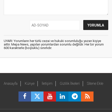
UYARI: Yorumların her türlü cezai ve hukuki sorumluluğu yazan kişiye
aittir. Mepa News, yapılan yorumlardan sorumlu değildir. Her bir yorum
600 karakterle (boşluklu) sınırlıdır.
Anasayfa
Künye
İletişim
Gizlilik İlkeleri
Sitene Ekle