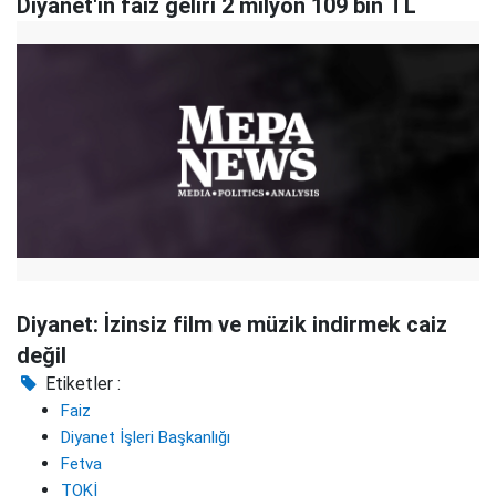
Diyanet'in faiz geliri 2 milyon 109 bin TL
Diyanet: İzinsiz film ve müzik indirmek caiz
değil
Etiketler :
Faiz
Diyanet İşleri Başkanlığı
Fetva
TOKİ