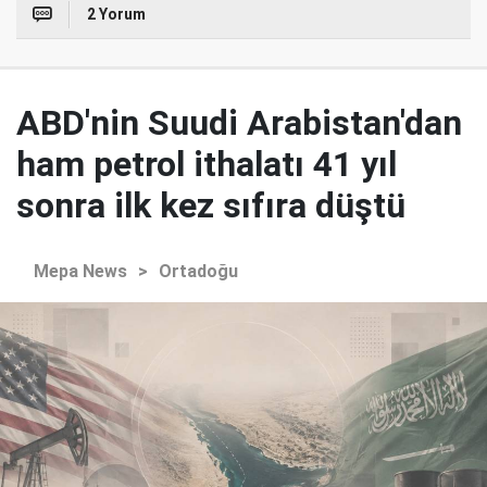
2 Yorum
ABD'nin Suudi Arabistan'dan
ham petrol ithalatı 41 yıl
sonra ilk kez sıfıra düştü
Mepa News
>
Ortadoğu