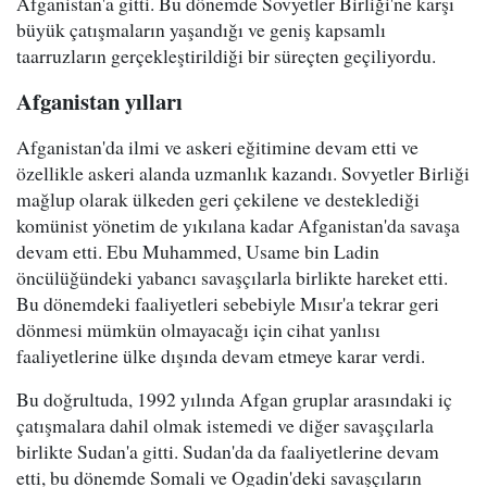
Afganistan'a gitti. Bu dönemde Sovyetler Birliği'ne karşı
büyük çatışmaların yaşandığı ve geniş kapsamlı
taarruzların gerçekleştirildiği bir süreçten geçiliyordu.
Afganistan yılları
Afganistan'da ilmi ve askeri eğitimine devam etti ve
özellikle askeri alanda uzmanlık kazandı. Sovyetler Birliği
mağlup olarak ülkeden geri çekilene ve desteklediği
komünist yönetim de yıkılana kadar Afganistan'da savaşa
devam etti. Ebu Muhammed, Usame bin Ladin
öncülüğündeki yabancı savaşçılarla birlikte hareket etti.
Bu dönemdeki faaliyetleri sebebiyle Mısır'a tekrar geri
dönmesi mümkün olmayacağı için cihat yanlısı
faaliyetlerine ülke dışında devam etmeye karar verdi.
Bu doğrultuda, 1992 yılında Afgan gruplar arasındaki iç
çatışmalara dahil olmak istemedi ve diğer savaşçılarla
birlikte Sudan'a gitti. Sudan'da da faaliyetlerine devam
etti, bu dönemde Somali ve Ogadin'deki savaşçıların