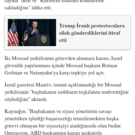
sayıda" dedi ve "Kürtlerin silahları kendilerine
sakladığını" iddia etti.
Trump İranlı protestoculara
silah gönderdiklerini itiraf
etti
İki Mossad yetkilisinin görevden alınması kararı, İsrail
güvenlik yapılanması içinde Mossad başkanı Roman
Gofman ve Netanyahu'ya karşı tepkiye yol açtı.
İsrail gazetesi Maariv, ismini açıklamadığı bir Mossad
yetkilisinin "başbakanın istihbarat teşkilatını mahvettiğini
söylediğini" aktardı.
Kaynağın, "Başbakanın ve siyasi yönetimin savaşı
yönetirken işlediği başarısızlığı temizlemekten başka
görevi olmayan bir siyasetçiyi atadığınızda olan budur.
Operasyon, ABD başkanının kararı nedeniyle