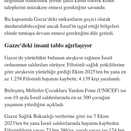
doğrudan reddetmek yerine şartlı kabul ederek kendi
taleplerini müzakere etmesi gerektiğini savundu.
Bu kapsamda Gazze'deki suikastların geçici olarak
durdurulabileceğini ancak İsrail'in işgal ettiği bölgeleri
elinde tutmaya devam etmesi gerektiğini dile getirdi.
Gazze'deki insani tablo ağırlaşıyor
Gazze'de yürürlükte bulunan ateşkese rağmen İsrail
ordusunun saldırıları sürüyor. Filistinli sağlık yetkililerine
göre ateşkesin yürürlüğe girdiği Ekim 2025'ten bu yana en
az 1.258 Filistinli hayatını kaybetti, 4.139 kişi yaralandı.
Birleşmiş Milletler Çocuklara Yardım Fonu (UNICEF) ise
son 10 ayda İsrail saldırılarında en az 300 çocuğun
yaşamını yitirdiğini açıkladı.
Gazze Sağlık Bakanlığı verilerine göre ise 7 Ekim
2023'ten bu yana İsrail saldırılarında hayatını kaybeden
Filistinlilerin sayısı 73 bin 386'ya, yaralı sayısı ise 174 bin