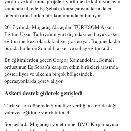
yardım ve kalkınma projeleri yürütmekle kalmıyor, aynı
zamanda ülkede Eş Şebab'a karşı çatışmaların da en
önemli ortaklardan biri konumunda bulunuyor.
2017 yılında Mogadişu'da açılan TÜRKSOM Askeri
Eğitim Üssü, Türkiye'nin yurt dışındaki en büyük askeri
eğitim merkezi olarak faaliyet gösteriyor. Bugüne kadar
burada binlerce Somalili asker ve subay eğitim aldı.
Bu eğitimlerden geçen Gorgor Komandoları, Somali
ordusunun Eş Şebab'a karşı en etkin birlikleri arasında
gösteriliyor ve ülkenin birçok bölgesindeki
operasyonlarda görev alıyor.
Askeri destek giderek genişledi
Türkiye son dönemde Somali'ye verdiği askeri desteği
yalnızca eğitimle sınırlı tutmadı.
Son aylarda Mogadişu yönetimine, BMC Kirpi mayına
dayanıklı zırhlı araçlar, çeşitli zırhlı lojistik araçlar,