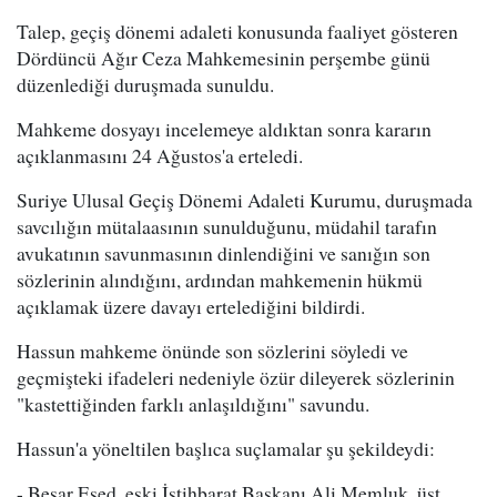
Talep, geçiş dönemi adaleti konusunda faaliyet gösteren
Dördüncü Ağır Ceza Mahkemesinin perşembe günü
düzenlediği duruşmada sunuldu.
Mahkeme dosyayı incelemeye aldıktan sonra kararın
açıklanmasını 24 Ağustos'a erteledi.
Suriye Ulusal Geçiş Dönemi Adaleti Kurumu, duruşmada
savcılığın mütalaasının sunulduğunu, müdahil tarafın
avukatının savunmasının dinlendiğini ve sanığın son
sözlerinin alındığını, ardından mahkemenin hükmü
açıklamak üzere davayı ertelediğini bildirdi.
Hassun mahkeme önünde son sözlerini söyledi ve
geçmişteki ifadeleri nedeniyle özür dileyerek sözlerinin
"kastettiğinden farklı anlaşıldığını" savundu.
Hassun'a yöneltilen başlıca suçlamalar şu şekildeydi:
- Beşar Esed, eski İstihbarat Başkanı Ali Memluk, üst