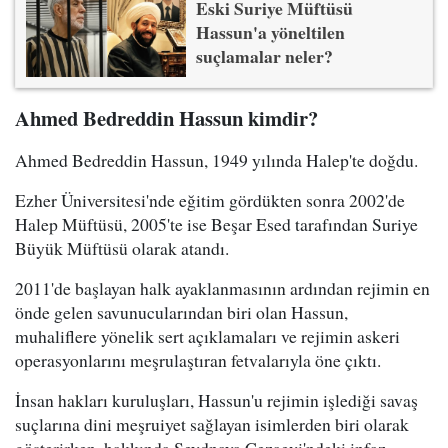
Eski Suriye Müftüsü
Hassun'a yöneltilen
suçlamalar neler?
Ahmed Bedreddin Hassun kimdir?
Ahmed Bedreddin Hassun, 1949 yılında Halep'te doğdu.
Ezher Üniversitesi'nde eğitim gördükten sonra 2002'de
Halep Müftüsü, 2005'te ise Beşar Esed tarafından Suriye
Büyük Müftüsü olarak atandı.
2011'de başlayan halk ayaklanmasının ardından rejimin en
önde gelen savunucularından biri olan Hassun,
muhaliflere yönelik sert açıklamaları ve rejimin askeri
operasyonlarını meşrulaştıran fetvalarıyla öne çıktı.
İnsan hakları kuruluşları, Hassun'u rejimin işlediği savaş
suçlarına dini meşruiyet sağlayan isimlerden biri olarak
gösterirken, hakkında Seydnaya Cezaevi'ndeki infaz