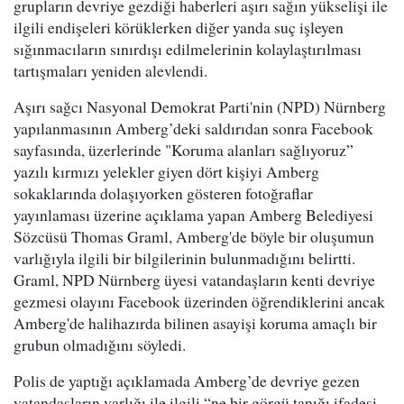
grupların devriye gezdiği haberleri aşırı sağın yükselişi ile
ilgili endişeleri körüklerken diğer yanda suç işleyen
sığınmacıların sınırdışı edilmelerinin kolaylaştırılması
tartışmaları yeniden alevlendi.
Aşırı sağcı Nasyonal Demokrat Parti'nin (NPD) Nürnberg
yapılanmasının Amberg’deki saldırıdan sonra Facebook
sayfasında, üzerlerinde "Koruma alanları sağlıyoruz”
yazılı kırmızı yelekler giyen dört kişiyi Amberg
sokaklarında dolaşıyorken gösteren fotoğraflar
yayınlaması üzerine açıklama yapan Amberg Belediyesi
Sözcüsü Thomas Graml, Amberg'de böyle bir oluşumun
varlığıyla ilgili bir bilgilerinin bulunmadığını belirtti.
Graml, NPD Nürnberg üyesi vatandaşların kenti devriye
gezmesi olayını Facebook üzerinden öğrendiklerini ancak
Amberg'de halihazırda bilinen asayişi koruma amaçlı bir
grubun olmadığını söyledi.
Polis de yaptığı açıklamada Amberg’de devriye gezen
vatandaşların varlığı ile ilgili “ne bir görgü tanığı ifadesi