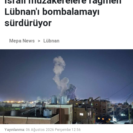
İsrail müzakerelere rağmen
Lübnan'ı bombalamayı
sürdürüyor
Mepa News
>
Lübnan
Yayınlanma:
06 Ağustos 2026 Perşembe 12:56