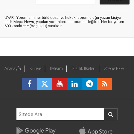
UYARI: Yorumların her türlü cezai ve hukuki sorumluluğu yazan kişiye
aittir. Mepa News, yapılan yorumlardan sorumlu değildir. Her bir yorum
600 karakterle (boşluklu) sınırlıdır.
Anasayfa
Künye
İletişim
Gizlilik İlkeleri
Sitene Ekle