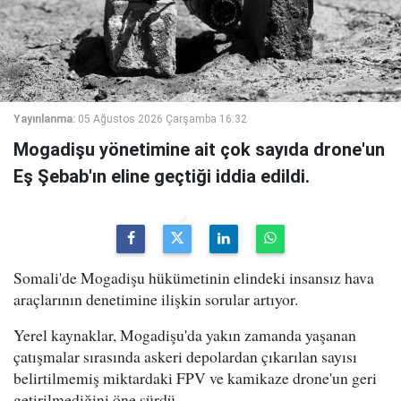
Yayınlanma:
05 Ağustos 2026 Çarşamba 16:32
Mogadişu yönetimine ait çok sayıda drone'un
Eş Şebab'ın eline geçtiği iddia edildi.
Somali'de Mogadişu hükümetinin elindeki insansız hava
araçlarının denetimine ilişkin sorular artıyor.
Yerel kaynaklar, Mogadişu'da yakın zamanda yaşanan
çatışmalar sırasında askeri depolardan çıkarılan sayısı
belirtilmemiş miktardaki FPV ve kamikaze drone'un geri
getirilmediğini öne sürdü.