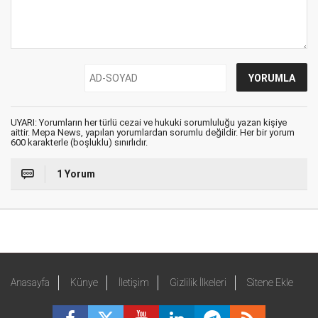
UYARI: Yorumların her türlü cezai ve hukuki sorumluluğu yazan kişiye
aittir. Mepa News, yapılan yorumlardan sorumlu değildir. Her bir yorum
600 karakterle (boşluklu) sınırlıdır.
1 Yorum
Anasayfa
Künye
İletişim
Gizlilik İlkeleri
Sitene Ekle