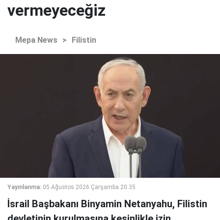
vermeyeceğiz
Mepa News
>
Filistin
Yayınlanma:
05 Ağustos 2026 Çarşamba 20:35
İsrail Başbakanı Binyamin Netanyahu, Filistin
devletinin kurulmasına kesinlikle izin