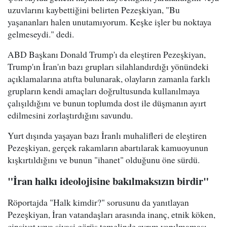
uzuvlarını kaybettiğini belirten Pezeşkiyan, "Bu
yaşananları halen unutamıyorum. Keşke işler bu noktaya
gelmeseydi." dedi.
ABD Başkanı Donald Trump'ı da eleştiren Pezeşkiyan,
Trump'ın İran'ın bazı grupları silahlandırdığı yönündeki
açıklamalarına atıfta bulunarak, olayların zamanla farklı
grupların kendi amaçları doğrultusunda kullanılmaya
çalışıldığını ve bunun toplumda dost ile düşmanın ayırt
edilmesini zorlaştırdığını savundu.
Yurt dışında yaşayan bazı İranlı muhalifleri de eleştiren
Pezeşkiyan, gerçek rakamların abartılarak kamuoyunun
kışkırtıldığını ve bunun "ihanet" olduğunu öne sürdü.
"İran halkı ideolojisine bakılmaksızın birdir"
Röportajda "Halk kimdir?" sorusunu da yanıtlayan
Pezeşkiyan, İran vatandaşları arasında inanç, etnik köken,
cinsiyet veya siyasi görüş temelinde ayrım yapılmaması