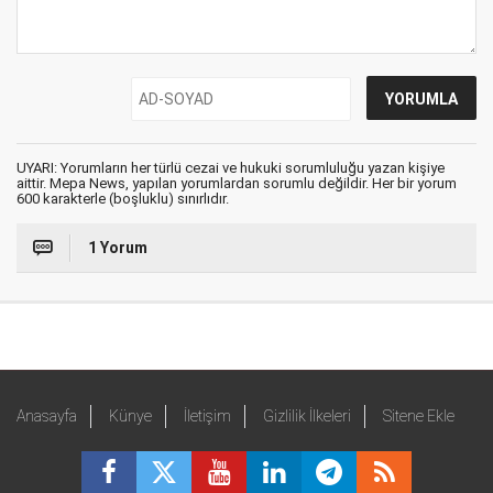
UYARI: Yorumların her türlü cezai ve hukuki sorumluluğu yazan kişiye
aittir. Mepa News, yapılan yorumlardan sorumlu değildir. Her bir yorum
600 karakterle (boşluklu) sınırlıdır.
1 Yorum
Anasayfa
Künye
İletişim
Gizlilik İlkeleri
Sitene Ekle