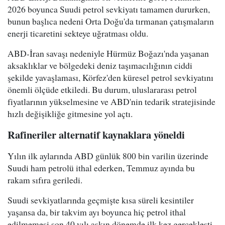
2026 boyunca Suudi petrol sevkiyatı tamamen dururken,
bunun başlıca nedeni Orta Doğu'da tırmanan çatışmaların
enerji ticaretini sekteye uğratması oldu.
ABD-İran savaşı nedeniyle Hürmüz Boğazı'nda yaşanan
aksaklıklar ve bölgedeki deniz taşımacılığının ciddi
şekilde yavaşlaması, Körfez'den küresel petrol sevkiyatını
önemli ölçüde etkiledi. Bu durum, uluslararası petrol
fiyatlarının yükselmesine ve ABD'nin tedarik stratejisinde
hızlı değişikliğe gitmesine yol açtı.
Rafineriler alternatif kaynaklara yöneldi
Yılın ilk aylarında ABD günlük 800 bin varilin üzerinde
Suudi ham petrolü ithal ederken, Temmuz ayında bu
rakam sıfıra geriledi.
Suudi sevkiyatlarında geçmişte kısa süreli kesintiler
yaşansa da, bir takvim ayı boyunca hiç petrol ithal
edilmemesi son 40 yılı aşkın dönemde ilk kez gerçekleşti.