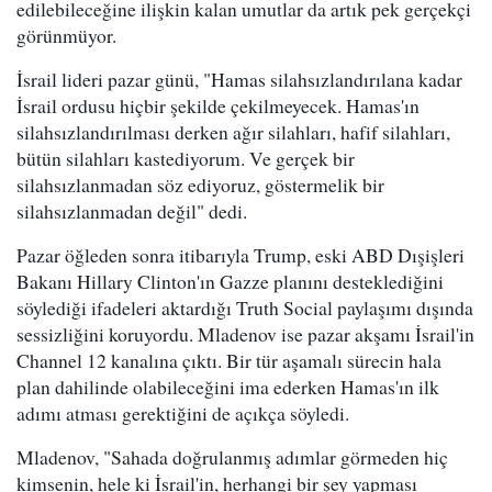
edilebileceğine ilişkin kalan umutlar da artık pek gerçekçi
görünmüyor.
İsrail lideri pazar günü, "Hamas silahsızlandırılana kadar
İsrail ordusu hiçbir şekilde çekilmeyecek. Hamas'ın
silahsızlandırılması derken ağır silahları, hafif silahları,
bütün silahları kastediyorum. Ve gerçek bir
silahsızlanmadan söz ediyoruz, göstermelik bir
silahsızlanmadan değil" dedi.
Pazar öğleden sonra itibarıyla Trump, eski ABD Dışişleri
Bakanı Hillary Clinton'ın Gazze planını desteklediğini
söylediği ifadeleri aktardığı Truth Social paylaşımı dışında
sessizliğini koruyordu. Mladenov ise pazar akşamı İsrail'in
Channel 12 kanalına çıktı. Bir tür aşamalı sürecin hala
plan dahilinde olabileceğini ima ederken Hamas'ın ilk
adımı atması gerektiğini de açıkça söyledi.
Mladenov, "Sahada doğrulanmış adımlar görmeden hiç
kimsenin, hele ki İsrail'in, herhangi bir şey yapması