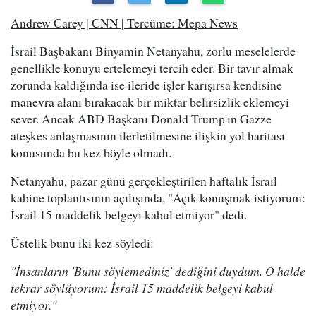
Andrew Carey | CNN | Tercüme: Mepa News
İsrail Başbakanı Binyamin Netanyahu, zorlu meselelerde
genellikle konuyu ertelemeyi tercih eder. Bir tavır almak
zorunda kaldığında ise ileride işler karışırsa kendisine
manevra alanı bırakacak bir miktar belirsizlik eklemeyi
sever. Ancak ABD Başkanı Donald Trump'ın Gazze
ateşkes anlaşmasının ilerletilmesine ilişkin yol haritası
konusunda bu kez böyle olmadı.
Netanyahu, pazar günü gerçekleştirilen haftalık İsrail
kabine toplantısının açılışında, "Açık konuşmak istiyorum:
İsrail 15 maddelik belgeyi kabul etmiyor" dedi.
Üstelik bunu iki kez söyledi:
"İnsanların 'Bunu söylemediniz' dediğini duydum. O halde
tekrar söylüyorum: İsrail 15 maddelik belgeyi kabul
etmiyor."