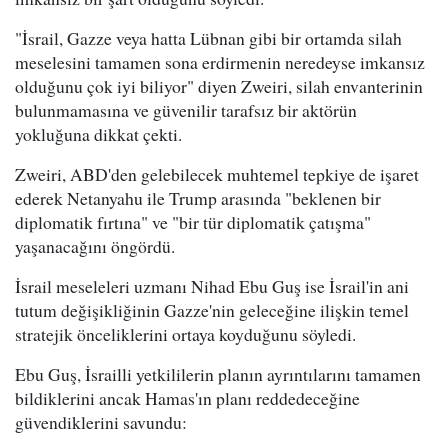
"İsrail, Gazze veya hatta Lübnan gibi bir ortamda silah
meselesini tamamen sona erdirmenin neredeyse imkansız
olduğunu çok iyi biliyor" diyen Zweiri, silah envanterinin
bulunmamasına ve güvenilir tarafsız bir aktörün
yokluğuna dikkat çekti.
Zweiri, ABD'den gelebilecek muhtemel tepkiye de işaret
ederek Netanyahu ile Trump arasında "beklenen bir
diplomatik fırtına" ve "bir tür diplomatik çatışma"
yaşanacağını öngördü.
İsrail meseleleri uzmanı Nihad Ebu Guş ise İsrail'in ani
tutum değişikliğinin Gazze'nin geleceğine ilişkin temel
stratejik önceliklerini ortaya koyduğunu söyledi.
Ebu Guş, İsrailli yetkililerin planın ayrıntılarını tamamen
bildiklerini ancak Hamas'ın planı reddedeceğine
güvendiklerini savundu: