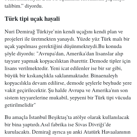
talibim.” diyordu.
Türk tipi uçak hayali
Nuri Demirağ Türkiye’nin kendi uçağını kendi plan ve
projeleri ile üretmekten yanaydı. Yüzde yüz Türk malı bir
uçak yapılması gerektiğini düşünmekteydi.Bu konuda
şöyle diyordu: "Avrupa'dan, Amerika'dan lisanslar alıp
tayyare yapmak kopyacılıktan ibarettir. Demode tipler için
lisans verilmektedir. Yeni icat edilenler ise bir sır gibi,
büyük bir kıskançlıkla saklanmaktadır. Binaenaleyh
kopyacılıkla devam edilirse, demode şeylerle beyhude yere
vakit geçirilecektir. Şu halde Avrupa ve Amerika'nın son
sistem teyyarelerine mukabil, yepyeni bir Türk tipi vücuda
getirilmelidir"
Bu amaçla İstanbul Beşiktaş’ta atölye olarak kullanılacak
bir bina yaptırdı.Asıl fabrika ise Sivas Divriği’de
kurulacaktı. Demirağ ayrıca şu anki Atatürk Havaalanının