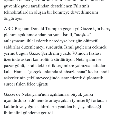
güvenlik gücü tarafından desteklenen Filistinli
teknokratlardan oluşan bir komiteye devredilmesini
öngörüyor.
ABD Başkanı Donald Trump'ın geçen yıl Gazze için barış
planını açıklamasından bu yana İsrail, "ateşkes"
anlaşmasını ihlal ederek neredeyse her gün ölümcül
saldırılar düzenlemeyi sürdürdü. İsrail güçlerini çekmek
yerine bugün Gazze Şeridi'nin yüzde 70'inden fazlası
üzerinde askeri kontrolünü sürdürüyor. Netanyahu ise
pazar günü, İsrail'deki kritik seçimlere yalnızca haftalar
kala, Hamas "gerçek anlamda silahsızlanana" kadar İsrail
askerlerinin çekilmeyeceğinde ısrar ederek diplomatik
süreci fiilen felce uğrattı.
Gazze'de Netanyahu'nun açıklaması büyük yankı
uyandırdı, son dönemde ortaya çıkan iyimserliği ortadan
kaldırdı ve yoğun saldırıların yeniden başlayabileceği
ihtimalini gündeme getirdi.