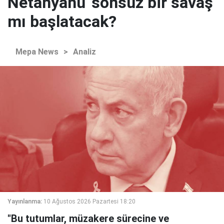
Netanyahu 'sonsuz bir savaş'
mı başlatacak?
Mepa News
>
Analiz
Yayınlanma:
10 Ağustos 2026 Pazartesi 18:20
"Bu tutumlar, müzakere sürecine ve