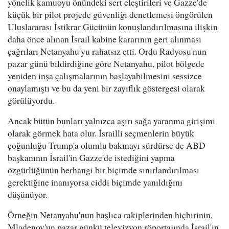
yönelik kamuoyu önündeki sert eleştirileri ve Gazze'de
küçük bir pilot projede güvenliği denetlemesi öngörülen
Uluslararası İstikrar Gücünün konuşlandırılmasına ilişkin
daha önce alınan İsrail kabine kararının geri alınması
çağrıları Netanyahu'yu rahatsız etti. Ordu Radyosu'nun
pazar günü bildirdiğine göre Netanyahu, pilot bölgede
yeniden inşa çalışmalarının başlayabilmesini sessizce
onaylamıştı ve bu da yeni bir zayıflık göstergesi olarak
görülüyordu.
Ancak bütün bunları yalnızca aşırı sağa yaranma girişimi
olarak görmek hata olur. İsrailli seçmenlerin büyük
çoğunluğu Trump'a olumlu bakmayı sürdürse de ABD
başkanının İsrail'in Gazze'de istediğini yapma
özgürlüğünün herhangi bir biçimde sınırlandırılması
gerektiğine inanıyorsa ciddi biçimde yanıldığını
düşünüyor.
Örneğin Netanyahu'nun başlıca rakiplerinden hiçbirinin,
Mladenov'un pazar günkü televizyon röportajında İsrail'in