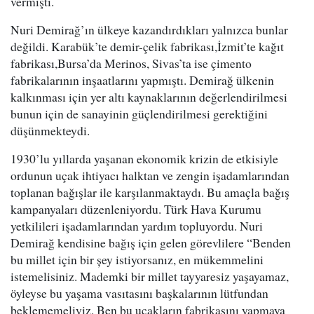
vermişti.
Nuri Demirağ’ın ülkeye kazandırdıkları yalnızca bunlar
değildi. Karabük’te demir-çelik fabrikası,İzmit’te kağıt
fabrikası,Bursa’da Merinos, Sivas’ta ise çimento
fabrikalarının inşaatlarını yapmıştı. Demirağ ülkenin
kalkınması için yer altı kaynaklarının değerlendirilmesi
bunun için de sanayinin güçlendirilmesi gerektiğini
düşünmekteydi.
1930’lu yıllarda yaşanan ekonomik krizin de etkisiyle
ordunun uçak ihtiyacı halktan ve zengin işadamlarından
toplanan bağışlar ile karşılanmaktaydı. Bu amaçla bağış
kampanyaları düzenleniyordu. Türk Hava Kurumu
yetkilileri işadamlarından yardım topluyordu. Nuri
Demirağ kendisine bağış için gelen görevlilere “Benden
bu millet için bir șey istiyorsanız, en mükemmelini
istemelisiniz. Mademki bir millet tayyaresiz yaşayamaz,
öyleyse bu yaşama vasıtasını başkalarının lütfundan
beklememeliyiz. Ben bu uçakların fabrikasını yapmaya