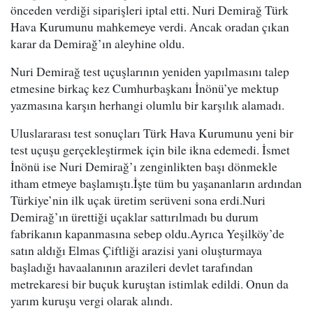
önceden verdiği siparişleri iptal etti. Nuri Demirağ Türk
Hava Kurumunu mahkemeye verdi. Ancak oradan çıkan
karar da Demirağ’ın aleyhine oldu.
Nuri Demirağ test uçuşlarının yeniden yapılmasını talep
etmesine birkaç kez Cumhurbaşkanı İnönü’ye mektup
yazmasına karşın herhangi olumlu bir karşılık alamadı.
Uluslararası test sonuçları Türk Hava Kurumunu yeni bir
test uçuşu gerçekleştirmek için bile ikna edemedi. İsmet
İnönü ise Nuri Demirağ’ı zenginlikten başı dönmekle
itham etmeye başlamıştı.İşte tüm bu yaşananların ardından
Türkiye’nin ilk uçak üretim serüveni sona erdi.Nuri
Demirağ’ın ürettiği uçaklar sattırılmadı bu durum
fabrikanın kapanmasına sebep oldu.Ayrıca Yeşilköy’de
satın aldığı Elmas Çiftliği arazisi yani oluşturmaya
başladığı havaalanının arazileri devlet tarafından
metrekaresi bir buçuk kuruştan istimlak edildi. Onun da
yarım kuruşu vergi olarak alındı.