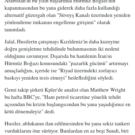
Arabistan'ın bu yılın başlarında Hürmüz Boğazı'nın
kapanmasından bu yana giderek daha fazla kullandığı
alternatif güzergah olan "Süveyş Kanalı üzerinden yeniden
yönlendirme imkanını engelleme girişimi" olarak
tanımladı.
Jalal, Husilerin çatışmayı Kızıldeniz'in daha kuzeyine
doğru genişletme tehdidinde bulunmasının iki nedeni
olduğunu savunuyor. Dışarıda bu hamlenin İran'ın
Hürmüz Boğazı konusundaki "pazarlık gücünü" artırmayı
amaçladığını, içeride ise "Riyad üzerindeki zorlayıcı
baskıyı yeniden tesis etmeyi" hedeflediğini söyledi.
Gemi takip şirketi Kpler'de analist olan Matthew Wright
bu hafta BBC'ye, "Ham petrol ticaretine yönelik tehdit
açısından bu krizin başlangıcından bu yana yaşadığımız en
kötü dönemdeyiz" dedi.
Husiler, ablukanın ilan edilmesinden bu yana sekiz tankeri
vurduklarını öne sürüyor. Bunlardan en az beşi Suudi, biri