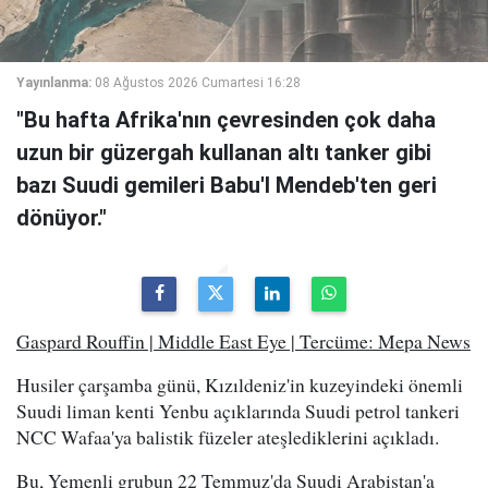
Yayınlanma:
08 Ağustos 2026 Cumartesi 16:28
"Bu hafta Afrika'nın çevresinden çok daha
uzun bir güzergah kullanan altı tanker gibi
bazı Suudi gemileri Babu'l Mendeb'ten geri
dönüyor."
Gaspard Rouffin | Middle East Eye | Tercüme: Mepa News
Husiler çarşamba günü, Kızıldeniz'in kuzeyindeki önemli
Suudi liman kenti Yenbu açıklarında Suudi petrol tankeri
NCC Wafaa'ya balistik füzeler ateşlediklerini açıkladı.
Bu, Yemenli grubun 22 Temmuz'da Suudi Arabistan'a