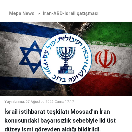
Mepa News
>
İran-ABD-İsrail çatışması
Yayınlanma:
07 Ağustos 2026 Cuma 17:17
İsrail istihbarat teşkilatı Mossad'ın İran
konusundaki başarısızlık sebebiyle iki üst
düzey ismi görevden aldığı bildirildi.