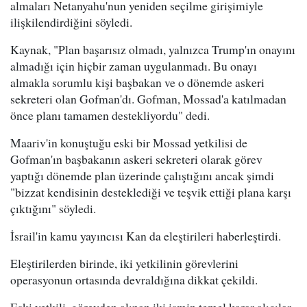
almaları Netanyahu'nun yeniden seçilme girişimiyle
ilişkilendirdiğini söyledi.
Kaynak, "Plan başarısız olmadı, yalnızca Trump'ın onayını
almadığı için hiçbir zaman uygulanmadı. Bu onayı
almakla sorumlu kişi başbakan ve o dönemde askeri
sekreteri olan Gofman'dı. Gofman, Mossad'a katılmadan
önce planı tamamen destekliyordu" dedi.
Maariv'in konuştuğu eski bir Mossad yetkilisi de
Gofman'ın başbakanın askeri sekreteri olarak görev
yaptığı dönemde plan üzerinde çalıştığını ancak şimdi
"bizzat kendisinin desteklediği ve teşvik ettiği plana karşı
çıktığını" söyledi.
İsrail'in kamu yayıncısı Kan da eleştirileri haberleştirdi.
Eleştirilerden birinde, iki yetkilinin görevlerini
operasyonun ortasında devraldığına dikkat çekildi.
Eski yetkili, görevden alınan iki ismin temel karar alıcılar