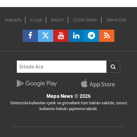
Anasayfa
Künye
İletişim
Gizlilik İlkeleri
Sitene Ekle
Mepa News
© 2026
Sitemizde kullanılan içerik ve görsellerin tüm hakları saklıdır, izinsiz
kullanımı hukuki yaptırıma tabidir.