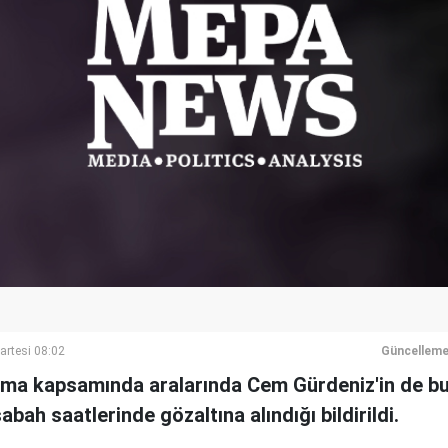
artesi 08:02
Güncelleme
rma kapsamında aralarında Cem Gürdeniz'in de b
abah saatlerinde gözaltına alındığı bildirildi.