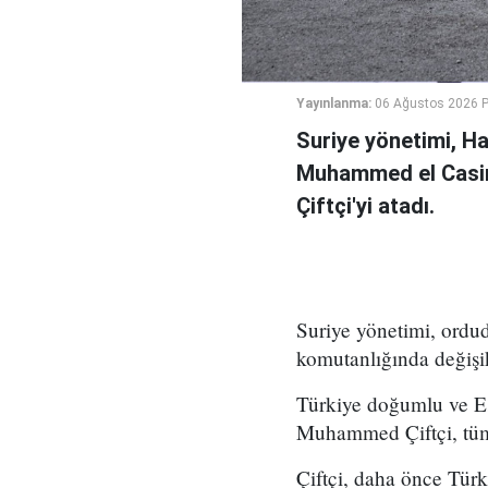
Yayınlanma:
06 Ağustos 2026 
Suriye yönetimi, H
Muhammed el Casi
Çiftçi'yi atadı.
Suriye yönetimi, ord
komutanlığında değişikl
Türkiye doğumlu ve Es
Muhammed Çiftçi, tüm
Çiftçi, daha önce Tür