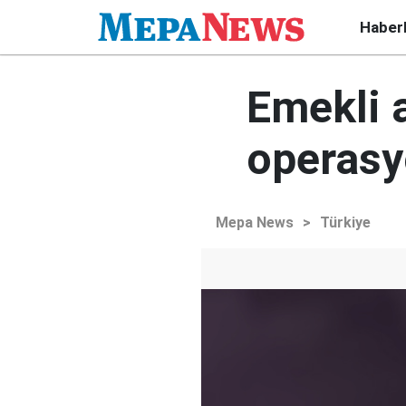
Haber
Emekli a
operas
Mepa News
>
Türkiye