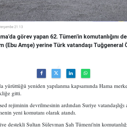
Perşembe 21:13
ama'da görev yapan 62. Tümen'in komutanlığını de
m (Ebu Amşe) yerine Türk vatandaşı Tuğgenera
uda yürüttüğü yeniden yapılanma kapsamında Hama merke
iğe gitti.
ed rejiminin devrilmesinin ardından Suriye vatandaşlığı
enin yeni komutanı olarak atandı.
kiye destekli Sultan Süleyman Şah Tümeni'nin komutanlığ