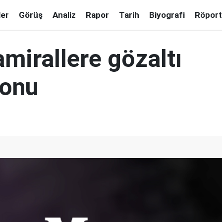
ler
Görüş
Analiz
Rapor
Tarih
Biyografi
Röport
mirallere gözaltı
yonu