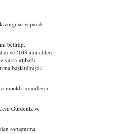
ik vurgusu yaparak
ı belirtip,
şılan ve ‘103 amiralden
e varsa irtibatlı
urma başlatılmıştır."
ı emekli amirallerin
 Cem Gürdeniz ve
tılan soruşturma