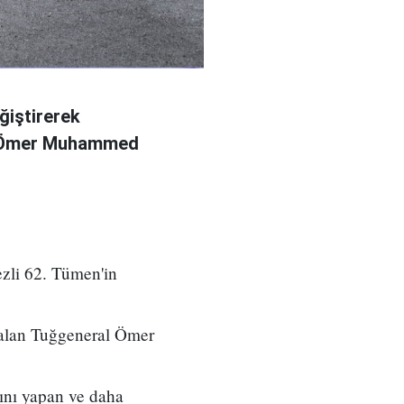
ğiştirerek
l Ömer Muhammed
zli 62. Tümen'in
 alan Tuğgeneral Ömer
ını yapan ve daha