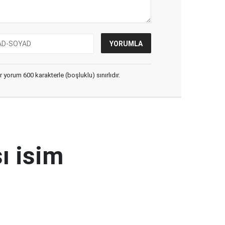
yorum 600 karakterle (boşluklu) sınırlıdır.
ı isim