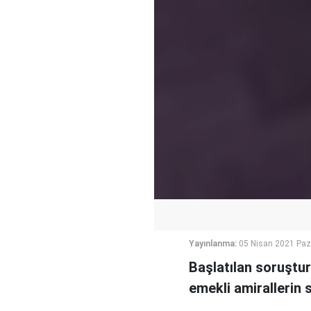
Yayınlanma:
05 Nisan 2021 Paz
Başlatılan soruştu
emekli amirallerin s