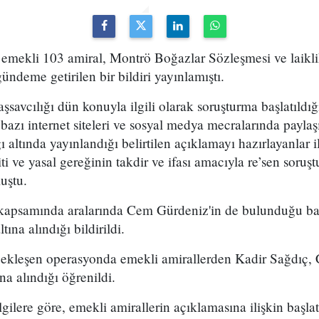
emekli 103 amiral, Montrö Boğazlar Sözleşmesi ve laikl
ündeme getirilen bir bildiri yayınlamıştı.
avcılığı dün konuyla ilgili olarak soruşturma başlatıldığın
bazı internet siteleri ve sosyal medya mecralarında payla
ı altında yayınlandığı belirtilen açıklamayı hazırlayanlar il
iti ve yasal gereğinin takdir ve ifası amacıyla re’sen soruşt
uştu.
 kapsamında aralarında Cem Gürdeniz'in de bulunduğu baz
ına alındığı bildirildi.
çekleşen operasyonda emekli amirallerden Kadir Sağdıç,
na alındığı öğrenildi.
lgilere göre, emekli amirallerin açıklamasına ilişkin başla