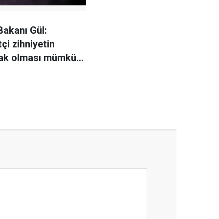
Bakanı Gül:
çi zihniyetin
ak olması mümkün