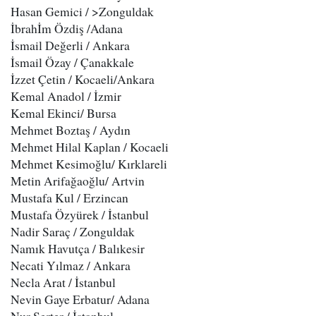
Hasan Gemici / >Zonguldak
İbrahİm Özdiş​ /Adana
İsmail Değerli​ / Ankara
İsmail Özay / Çanakkale
İzzet Çetin / Kocaeli/Ankara
Kemal Anadol​ / İzmir
Kemal Ekinci​/ Bursa
Mehmet Boztaş / Aydın
Mehmet Hilal Kaplan​ / Kocaeli
Mehmet Kesimoğlu​/ Kırklareli
Metin Arifağaoğlu​/ Artvin
Mustafa Kul / Erzincan
Mustafa Özyürek / İstanbul
Nadir Saraç / Zonguldak
Namık Havutça / Balıkesir
Necati Yılmaz / Ankara
Necla Arat / İstanbul
Nevin Gaye Erbatur​/ Adana