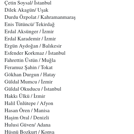
Çetin Soysal​/ İstanbul
Dilek Akagün​/ Uşak
Durdu Özpolat / Kahramanmaraş
Enis Tütüncü​/ Tekirdağ
Erdal Aksünger / İzmir
Erdal Karademir / İzmir
Ergün Aydoğan / Balıkesir
Esfender Korkmaz / İstanbul
Fahrettin Üstün / Muğla
Feramuz Şahin / Tokat
Gökhan Durgun / Hatay
Güldal Mumcu / İzmir
Güldal Okuducu / İstanbul
Hakkı Ülkü / İzmir
Halil Ünlütepe / Afyon
Hasan Ören / Manisa
Haşim Oral / Denizli
Hulusi Güven​/ Adana
Hüsnü Bozkurt / Konya