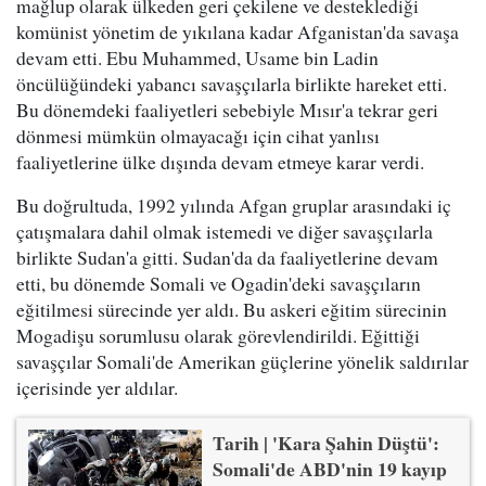
mağlup olarak ülkeden geri çekilene ve desteklediği
komünist yönetim de yıkılana kadar Afganistan'da savaşa
devam etti. Ebu Muhammed, Usame bin Ladin
öncülüğündeki yabancı savaşçılarla birlikte hareket etti.
Bu dönemdeki faaliyetleri sebebiyle Mısır'a tekrar geri
dönmesi mümkün olmayacağı için cihat yanlısı
faaliyetlerine ülke dışında devam etmeye karar verdi.
Bu doğrultuda, 1992 yılında Afgan gruplar arasındaki iç
çatışmalara dahil olmak istemedi ve diğer savaşçılarla
birlikte Sudan'a gitti. Sudan'da da faaliyetlerine devam
etti, bu dönemde Somali ve Ogadin'deki savaşçıların
eğitilmesi sürecinde yer aldı. Bu askeri eğitim sürecinin
Mogadişu sorumlusu olarak görevlendirildi. Eğittiği
savaşçılar Somali'de Amerikan güçlerine yönelik saldırılar
içerisinde yer aldılar.
Tarih | 'Kara Şahin Düştü':
Somali'de ABD'nin 19 kayıp