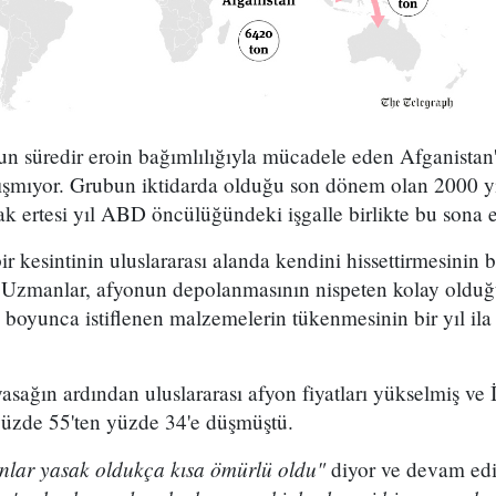
un süredir eroin bağımlılığıyla mücadele eden Afganistan
lışmıyor. Grubun iktidarda olduğu son dönem olan 2000 yı
 ertesi yıl ABD öncülüğündeki işgalle birlikte bu sona er
r kesintinin uluslararası alanda kendini hissettirmesinin
i. Uzmanlar, afyonun depolanmasının nispeten kolay oldu
ı boyunca istiflenen malzemelerin tükenmesinin bir yıl ila
yasağın ardından uluslararası afyon fiyatları yükselmiş ve 
ı yüzde 55'ten yüzde 34'e düşmüştü.
lar yasak oldukça kısa ömürlü oldu"
diyor ve devam ed