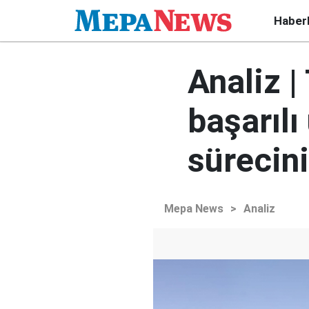
Haber
Analiz |
başarıl
sürecini
Mepa News
>
Analiz