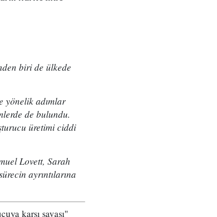
nden biri de ülkede
e yönelik adımlar
mlerde de bulundu.
turucu üretimi ciddi
muel Lovett, Sarah
ürecin ayrıntılarına
cuya karşı savaşı"