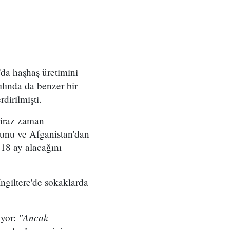
'da haşhaş üretimini
lında da benzer bir
dirilmişti.
 biraz zaman
ğunu ve Afganistan'dan
 18 ay alacağını
İngiltere'de sokaklarda
"Ancak
iyor: