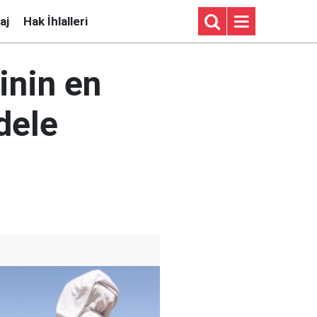
aj
Hak İhlalleri
hinin en
dele