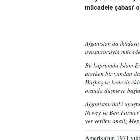
mücadele çabası' ol
Afganistan'da iktidar
uyuşturucuyla mücade
Bu kapsamda İslam Emi
atarken bir yandan da
Haşhaş ve kenevir eki
oranda düşmeye başla
Afganistan'daki uyuşt
Newey ve Ben Farmer'ın
yer verilen analiz Mepa
Amerika'nın 1971 yılı