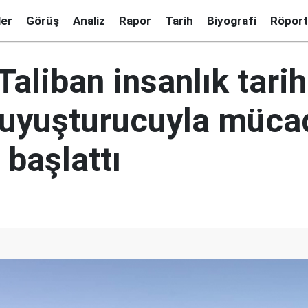
ler
Görüş
Analiz
Rapor
Tarih
Biyografi
Röport
 Taliban insanlık tari
ı uyuşturucuyla müca
 başlattı