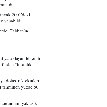
uramadı.
u ancak 2001'deki
y yapabildi.
rde, Taliban'ın
ni yasaklayan bir emir
afından "insanlık
aya dolaşarak ekinleri
ıl tahminen yüzde 80
 üretiminin yaklaşık