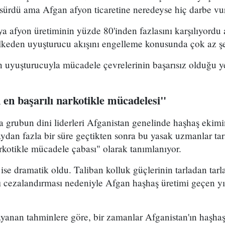
 sürdü ama Afgan afyon ticaretine neredeyse hiç darbe v
nya afyon üretiminin yüzde 80'inden fazlasını karşılıyord
ülkeden uyuşturucu akışını engelleme konusunda çok az şe
 uyuşturucuyla mücadele çevrelerinin başarısız olduğu ye
n en başarılı narkotikle mücadelesi"
 grubun dini liderleri Afganistan genelinde haşhaş ekimi
ydan fazla bir süre geçtikten sonra bu yasak uzmanlar tar
narkotikle mücadele çabası" olarak tanımlanıyor.
ise dramatik oldu. Taliban kolluk güçlerinin tarladan tarl
rı cezalandırması nedeniyle Afgan haşhaş üretimi geçen y
yanan tahminlere göre, bir zamanlar Afganistan'ın haşhaş