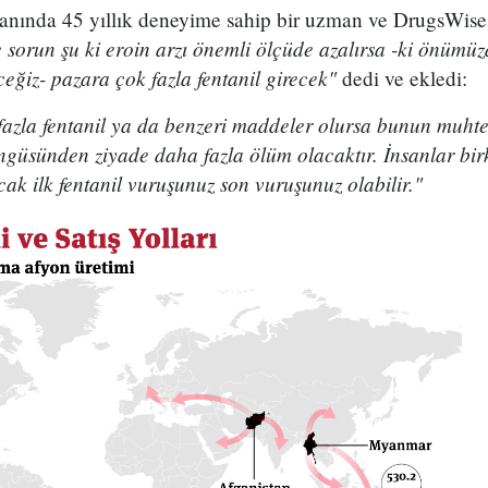
alanında 45 yıllık deneyime sahip bir uzman ve DrugsWise'
 sorun şu ki eroin arzı önemli ölçüde azalırsa -ki önümü
ceğiz- pazara çok fazla fentanil girecek"
dedi ve ekledi:
fazla fentanil ya da benzeri maddeler olursa bunun muh
öngüsünden ziyade daha fazla ölüm olacaktır. İnsanlar bi
cak ilk fentanil vuruşunuz son vuruşunuz olabilir."