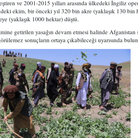
ştiren ve 2001-2015 yılları arasında ülkedeki İngiliz op
deki ekim, bir önceki yıl 320 bin akre (yaklaşık 130 bin h
eye (yaklaşık 1000 hektar) düştü.
mine getirilen yasağın devam etmesi halinde Afganistan s
örülemez sonuçların ortaya çıkabileceği uyarısında bulun