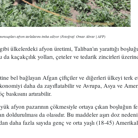
mensupları afyon tarlalarını imha ediyor (Fotoğraf: Omar Abrar | AFP)
i ülkelerdeki afyon üretimi, Taliban'ın yarattığı boşluğ
 da kaçakçılık yolları, çeteler ve tedarik zincirleri üzerin
.
tine bel bağlayan Afgan çiftçiler ve diğerleri ülkeyi terk
 ekonomiyi daha da zayıflatabilir ve Avrupa, Asya ve Amer
 baskısını artırabilir.
ük afyon pazarının çökmesiyle ortaya çıkan boşluğun fent
an doldurulması da olasıdır. Bu maddeler aşırı doz nedeni
ardan daha fazla sayıda genç ve orta yaşlı (18-45) Amerik