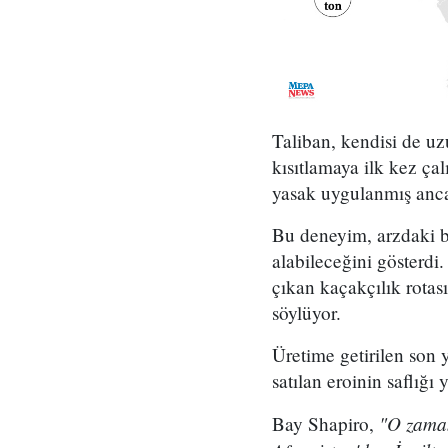
Taliban, kendisi de uz
kısıtlamaya ilk kez ça
yasak uygulanmış ancak
Bu deneyim, arzdaki bi
alabileceğini gösterd
çıkan kaçakçılık rotas
söylüyor.
Üretime getirilen son 
satılan eroinin saflığ
"O zaman
Bay Shapiro,