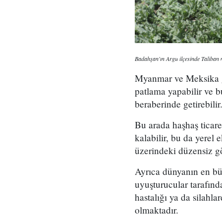
Badahşan'ın Argu ilçesinde Taliban 
Myanmar ve Meksika gib
patlama yapabilir ve bu
beraberinde getirebilir
Bu arada haşhaş ticare
kalabilir, bu da yerel
üzerindeki düzensiz göç
Ayrıca dünyanın en büy
uyuşturucular tarafınd
hastalığı ya da silahl
olmaktadır.