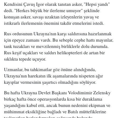
Kendisini Çavuş Igor olarak tanıtan asker, "Hepsi yandı"
dedi. "Herkes büyük bir ilerleme umuyor" şeklinde
konuşan asker, savaşı uzaktan izleyenlerin yavaş ve
istikrarlı ilerlemenin önemini takdir etmelerini istedi.
Rus ordusunun Ukrayna'nın karşı saldırısına hazırlanmak
için epeyce zamanı vardı. Bu sebeple cephe hattı mayınlar,
tank tuzakları ve mevzilenmiş birliklerle dolu durumda.
Rus keşif uçakları ve saldırı helikopterleri de artan bir
sıklıkta tepede uçuyor.
Uzmanlar, bu tahkimatlar göz önüne alındığında,
Ukrayna'nın harekatın ilk aşamalarında nispeten ağır
kayıplar vermesinin şaşırtıcı olmadığını söylüyor.
Bu hafta Ukrayna Devlet Başkanı Volodimimir Zelensky
birkaç hafta önce operasyonlarda kısa bir duraklama
yaşandığını kabul etti, ancak bunun nedenini ekipman ve
mühimmat eksikliğine bağladı ve Batılı müttefiklerine
teslimatları hızlandırmaları çağrısında bulundu.