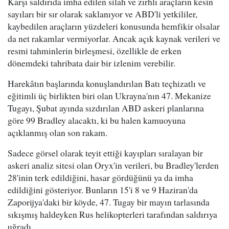
Karşı saldırıda imha edilen silah ve zırhlı araçların kesin
sayıları bir sır olarak saklanıyor ve ABD'li yetkililer,
kaybedilen araçların yüzdeleri konusunda hemfikir olsalar
da net rakamlar vermiyorlar. Ancak açık kaynak verileri ve
resmi tahminlerin birleşmesi, özellikle de erken
dönemdeki tahribata dair bir izlenim verebilir.
Harekâtın başlarında konuşlandırılan Batı teçhizatlı ve
eğitimli üç birlikten biri olan Ukrayna'nın 47. Mekanize
Tugayı, Şubat ayında sızdırılan ABD askeri planlarına
göre 99 Bradley alacaktı, ki bu halen kamuoyuna
açıklanmış olan son rakam.
Sadece görsel olarak teyit ettiği kayıpları sıralayan bir
askeri analiz sitesi olan Oryx'in verileri, bu Bradley'lerden
28'inin terk edildiğini, hasar gördüğünü ya da imha
edildiğini gösteriyor. Bunların 15'i 8 ve 9 Haziran'da
Zaporijya'daki bir köyde, 47. Tugay bir mayın tarlasında
sıkışmış haldeyken Rus helikopterleri tarafından saldırıya
uğradı.