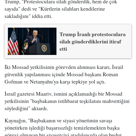
Trump, "Protestoculara silah gönderdik, hem de çok
sayıda" dedi ve "Kürtlerin silahları kendilerine
sakladığını" iddia etti.
Trump İranlı protestoculara
silah gönderdiklerini itiraf
etti
İki Mossad yetkilisinin görevden alınması kararı, İsrail
güvenlik yapılanması içinde Mossad başkanı Roman
Gofman ve Netanyahu'ya karşı tepkiye yol açtı.
İsrail gazetesi Maariv, ismini açıklamadığı bir Mossad
yetkilisinin "başbakanın istihbarat teşkilatını mahvettiğini
söylediğini" aktardı.
Kaynağın, "Başbakanın ve siyasi yönetimin savaşı
yönetirken işlediği başarısızlığı temizlemekten başka
görevi olmayan bir siyasetçiyi atadığınızda olan budur.