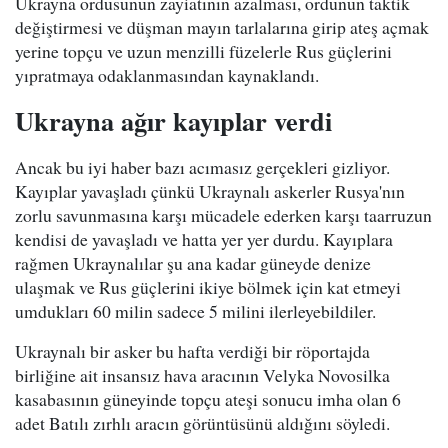
Ukrayna ordusunun zayiatının azalması, ordunun taktik
değiştirmesi ve düşman mayın tarlalarına girip ateş açmak
yerine topçu ve uzun menzilli füzelerle Rus güçlerini
yıpratmaya odaklanmasından kaynaklandı.
Ukrayna ağır kayıplar verdi
Ancak bu iyi haber bazı acımasız gerçekleri gizliyor.
Kayıplar yavaşladı çünkü Ukraynalı askerler Rusya'nın
zorlu savunmasına karşı mücadele ederken karşı taarruzun
kendisi de yavaşladı ve hatta yer yer durdu. Kayıplara
rağmen Ukraynalılar şu ana kadar güneyde denize
ulaşmak ve Rus güçlerini ikiye bölmek için kat etmeyi
umdukları 60 milin sadece 5 milini ilerleyebildiler.
Ukraynalı bir asker bu hafta verdiği bir röportajda
birliğine ait insansız hava aracının Velyka Novosilka
kasabasının güneyinde topçu ateşi sonucu imha olan 6
adet Batılı zırhlı aracın görüntüsünü aldığını söyledi.