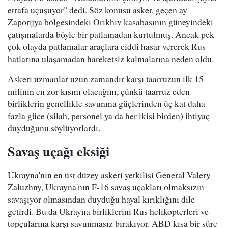
etrafa uçuşuyor" dedi. Söz konusu asker, geçen ay
Zaporijya bölgesindeki Orikhiv kasabasının güneyindeki
çatışmalarda böyle bir patlamadan kurtulmuş. Ancak pek
çok olayda patlamalar araçlara ciddi hasar vererek Rus
hatlarına ulaşamadan hareketsiz kalmalarına neden oldu.
Askeri uzmanlar uzun zamandır karşı taarruzun ilk 15
milinin en zor kısmı olacağını, çünkü taarruz eden
birliklerin genellikle savunma güçlerinden üç kat daha
fazla güce (silah, personel ya da her ikisi birden) ihtiyaç
duyduğunu söylüyorlardı.
Savaş uçağı eksiği
Ukrayna'nın en üst düzey askeri yetkilisi General Valery
Zaluzhny, Ukrayna'nın F-16 savaş uçakları olmaksızın
savaşıyor olmasından duyduğu hayal kırıklığını dile
getirdi. Bu da Ukrayna birliklerini Rus helikopterleri ve
topçularına karşı savunmasız bırakıyor. ABD kısa bir süre