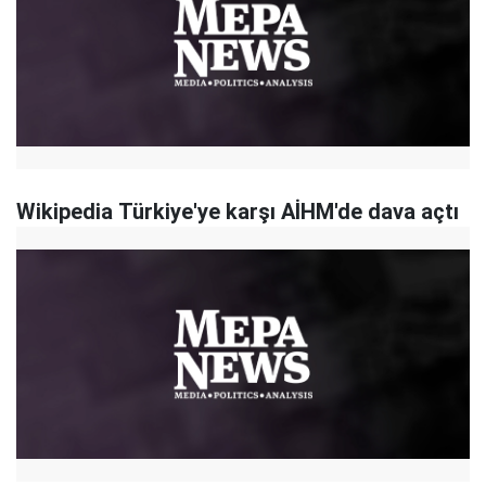
Wikipedia Türkiye'ye karşı AİHM'de dava açtı