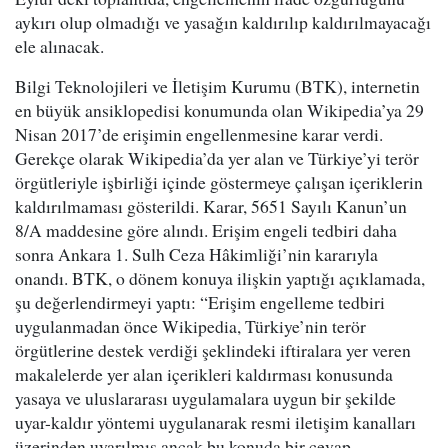
aykırı olup olmadığı ve yasağın kaldırılıp kaldırılmayacağı
ele alınacak.
Bilgi Teknolojileri ve İletişim Kurumu (BTK), internetin
en büyük ansiklopedisi konumunda olan Wikipedia’ya 29
Nisan 2017’de erişimin engellenmesine karar verdi.
Gerekçe olarak Wikipedia’da yer alan ve Türkiye’yi terör
örgütleriyle işbirliği içinde göstermeye çalışan içeriklerin
kaldırılmaması gösterildi. Karar, 5651 Sayılı Kanun’un
8/A maddesine göre alındı. Erişim engeli tedbiri daha
sonra Ankara 1. Sulh Ceza Hâkimliği’nin kararıyla
onandı. BTK, o dönem konuya ilişkin yaptığı açıklamada,
şu değerlendirmeyi yaptı: “Erişim engelleme tedbiri
uygulanmadan önce Wikipedia, Türkiye’nin terör
örgütlerine destek verdiği şeklindeki iftiralara yer veren
makalelerde yer alan içerikleri kaldırması konusunda
yasaya ve uluslararası uygulamalara uygun bir şekilde
uyar-kaldır yöntemi uygulanarak resmi iletişim kanalları
üzerinden uyarılmış ancak bu konuda bir cevap