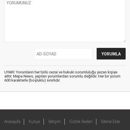
UYARI: Yorumların her türlü cezai ve hukuki sorumluluğu yazan kişiye
aittir. Mepa News, yapılan yorumlardan sorumlu değildir. Her bir yorum
600 karakterle (boşluklu) sınırlıdır.
Anasayfa
Künye
İletişim
Gizlilik İlkeleri
Sitene Ekle