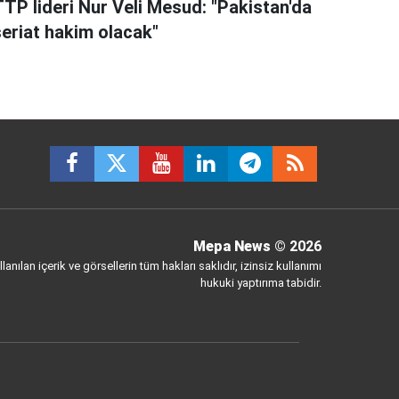
TTP lideri Nur Veli Mesud: "Pakistan'da
şeriat hakim olacak"
Mepa News
© 2026
anılan içerik ve görsellerin tüm hakları saklıdır, izinsiz kullanımı
hukuki yaptırıma tabidir.