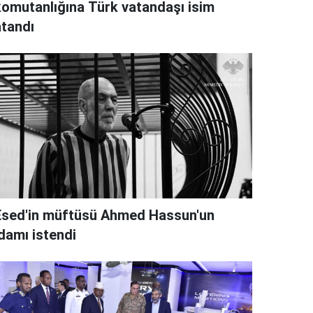
komutanlığına Türk vatandaşı isim
atandı
Esed'in müftüsü Ahmed Hassun'un
idamı istendi