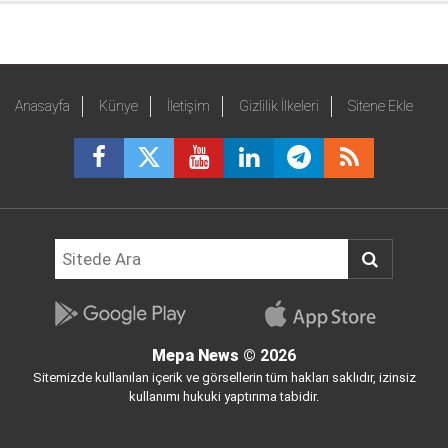
Anasayfa
Künye
İletişim
Gizlilik İlkeleri
Sitene Ekle
Mepa News
© 2026
Sitemizde kullanılan içerik ve görsellerin tüm hakları saklıdır, izinsiz
kullanımı hukuki yaptırıma tabidir.