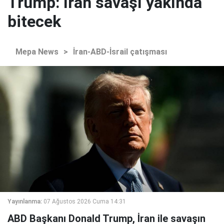
Trump: İran savaşı yakında
bitecek
Mepa News
>
İran-ABD-İsrail çatışması
Yayınlanma:
07 Ağustos 2026 Cuma 14:31
ABD Başkanı Donald Trump, İran ile savaşın