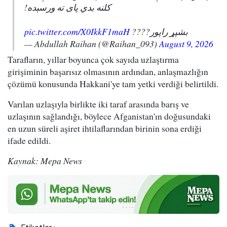
کلنه بدي پای ته ورسېده!
pic.twitter.com/X0IkkF1maH
بشپړ راپور????
— Abdullah Raihan (@Raihan_093)
August 9, 2026
Tarafların, yıllar boyunca çok sayıda uzlaştırma
girişiminin başarısız olmasının ardından, anlaşmazlığın
çözümü konusunda Hakkani'ye tam yetki verdiği belirtildi.
Varılan uzlaşıyla birlikte iki taraf arasında barış ve
uzlaşının sağlandığı, böylece Afganistan'ın doğusundaki
en uzun süreli aşiret ihtilaflarından birinin sona erdiği
ifade edildi.
Kaynak: Mepa News