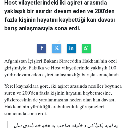
Host vilayetlerindeki iki aşiret arasında
yaklaşık bir asırdır devam eden ve 200'den
fazla kişinin hayatını kaybettiği kan davası
barış anlaşmasıyla sona erdi.
Afganistan İçişleri Bakanı Siraceddin Hakkani'nin özel
girişimiyle, Paktika ve Host vilayetlerinde yaklaşık 100
yıldır devam eden aşiret anlaşmazlığı barışla sonuçlandı.
Yerel kaynaklara göre, iki aşiret arasında nesiller boyunca
süren ve 200'den fazla kişinin hayatını kaybetmesine,
yüzlercesinin de yaralanmasına neden olan kan davası,
Hakkani'nin yürüttüğü arabuluculuk görüşmeleri
sonucunda sona erdi.
په لویه پکتیا کې د خلیفه صاحب په هڅو څه باندې سل