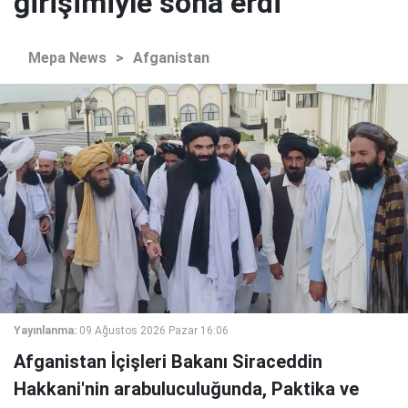
girişimiyle sona erdi
Mepa News
>
Afganistan
Yayınlanma:
09 Ağustos 2026 Pazar 16:06
Afganistan İçişleri Bakanı Siraceddin
Hakkani'nin arabuluculuğunda, Paktika ve