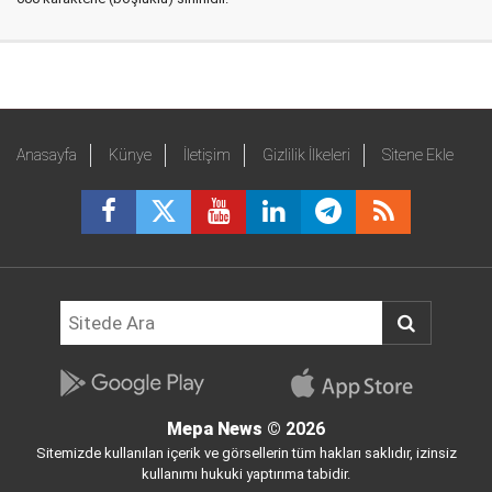
Anasayfa
Künye
İletişim
Gizlilik İlkeleri
Sitene Ekle
Mepa News
© 2026
Sitemizde kullanılan içerik ve görsellerin tüm hakları saklıdır, izinsiz
kullanımı hukuki yaptırıma tabidir.