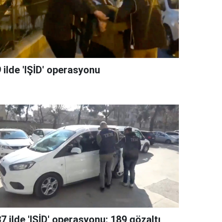
 ilde 'IŞİD' operasyonu
7 ilde 'IŞİD' operasyonu: 189 gözaltı