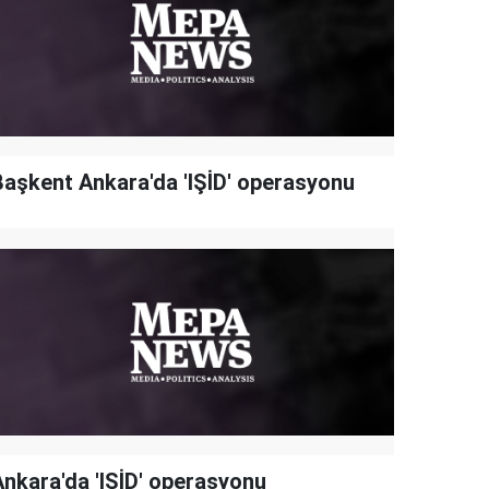
Başkent Ankara'da 'IŞİD' operasyonu
Ankara'da 'IŞİD' operasyonu