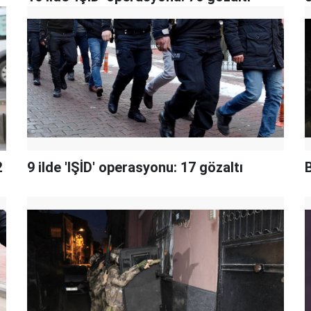
2
9 ilde 'IŞİD' operasyonu: 17 gözaltı
B