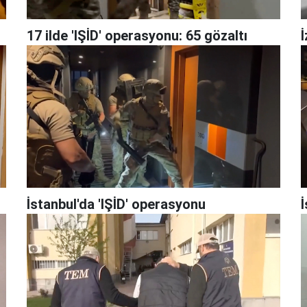
17 ilde 'IŞİD' operasyonu: 65 gözaltı
İ
İstanbul'da 'IŞİD' operasyonu
İ