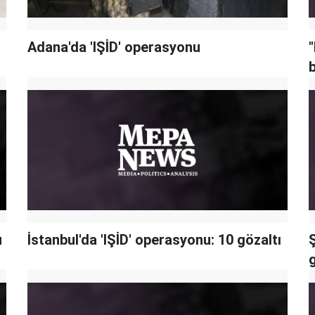
Adana'da 'IŞİD' operasyonu
u
İstanbul'da 'IŞİD' operasyonu: 10 gözaltı
Ş
g