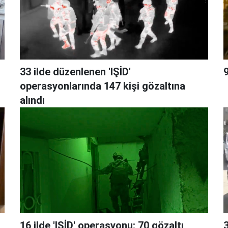
33 ilde düzenlenen 'IŞİD'
9
operasyonlarında 147 kişi gözaltına
alındı
16 ilde 'IŞİD' operasyonu: 70 gözaltı
3