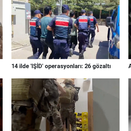
14 ilde 'IŞİD' operasyonları: 26 gözaltı