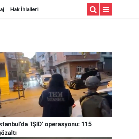
aj
Hak İhlalleri
stanbul'da 'IŞİD' operasyonu: 115
özaltı