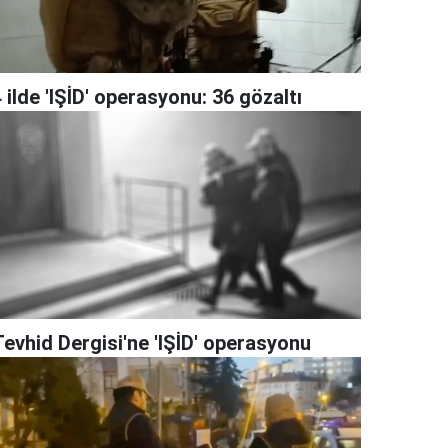
 ilde 'IŞİD' operasyonu: 36 gözaltı
Tevhid Dergisi'ne 'IŞİD' operasyonu