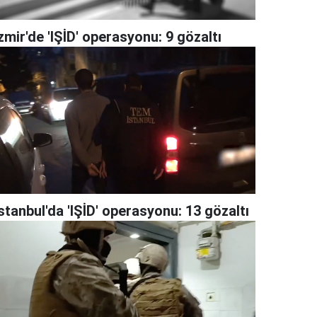
zmir'de 'IŞİD' operasyonu: 9 gözaltı
stanbul'da 'IŞİD' operasyonu: 13 gözaltı