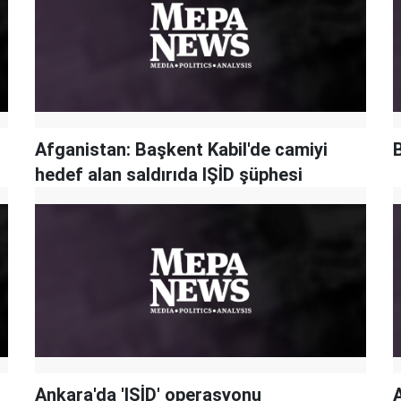
Afganistan: Başkent Kabil'de camiyi
hedef alan saldırıda IŞİD şüphesi
Ankara'da 'IŞİD' operasyonu