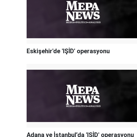
Eskişehir'de 'IŞİD' operasyonu
Adana ve İstanbul’da 'IŞİD' operasyonu