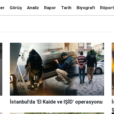
ler
Görüş
Analiz
Rapor
Tarih
Biyografi
Röport
İstanbul'da 'El Kaide ve IŞİD' operasyonu
İ
g