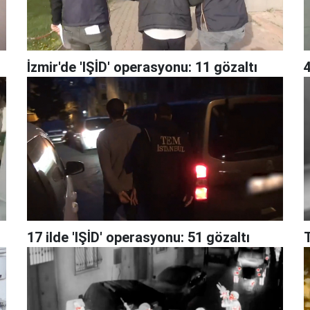
İzmir'de 'IŞİD' operasyonu: 11 gözaltı
4
17 ilde 'IŞİD' operasyonu: 51 gözaltı