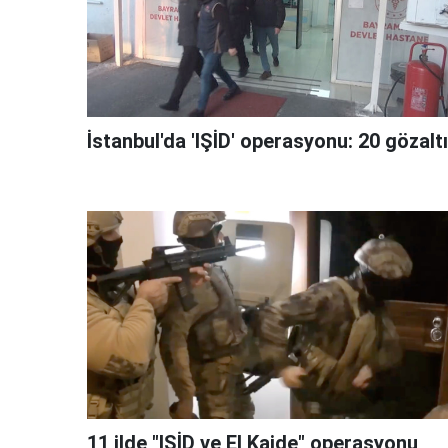
İstanbul'da 'IŞİD' operasyonu: 20 gözaltı
11 ilde "IŞİD ve El Kaide" operasyonu