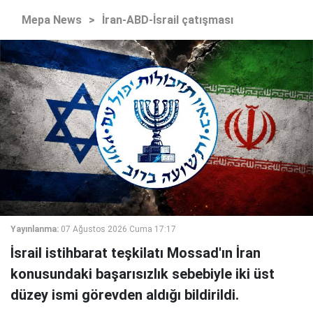
Mepa News
>
İran-ABD-İsrail çatışması
Yayınlanma:
07 Ağustos 2026 Cuma 17:17
İsrail istihbarat teşkilatı Mossad'ın İran
konusundaki başarısızlık sebebiyle iki üst
düzey ismi görevden aldığı bildirildi.