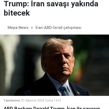
Trump: İran savaşı yakında
bitecek
Mepa News
>
İran-ABD-İsrail çatışması
Yayınlanma:
07 Ağustos 2026 Cuma 14:31
ABD Başkanı Donald Trump, İran ile savaşın