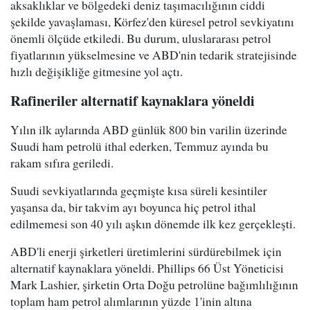
aksaklıklar ve bölgedeki deniz taşımacılığının ciddi
şekilde yavaşlaması, Körfez'den küresel petrol sevkiyatını
önemli ölçüde etkiledi. Bu durum, uluslararası petrol
fiyatlarının yükselmesine ve ABD'nin tedarik stratejisinde
hızlı değişikliğe gitmesine yol açtı.
Rafineriler alternatif kaynaklara yöneldi
Yılın ilk aylarında ABD günlük 800 bin varilin üzerinde
Suudi ham petrolü ithal ederken, Temmuz ayında bu
rakam sıfıra geriledi.
Suudi sevkiyatlarında geçmişte kısa süreli kesintiler
yaşansa da, bir takvim ayı boyunca hiç petrol ithal
edilmemesi son 40 yılı aşkın dönemde ilk kez gerçekleşti.
ABD'li enerji şirketleri üretimlerini sürdürebilmek için
alternatif kaynaklara yöneldi. Phillips 66 Üst Yöneticisi
Mark Lashier, şirketin Orta Doğu petrolüne bağımlılığının
toplam ham petrol alımlarının yüzde 1'inin altına