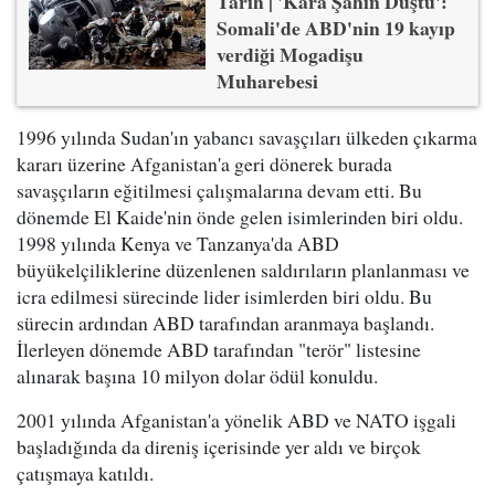
Tarih | 'Kara Şahin Düştü':
Somali'de ABD'nin 19 kayıp
verdiği Mogadişu
Muharebesi
1996 yılında Sudan'ın yabancı savaşçıları ülkeden çıkarma
kararı üzerine Afganistan'a geri dönerek burada
savaşçıların eğitilmesi çalışmalarına devam etti. Bu
dönemde El Kaide'nin önde gelen isimlerinden biri oldu.
1998 yılında Kenya ve Tanzanya'da ABD
büyükelçiliklerine düzenlenen saldırıların planlanması ve
icra edilmesi sürecinde lider isimlerden biri oldu. Bu
sürecin ardından ABD tarafından aranmaya başlandı.
İlerleyen dönemde ABD tarafından "terör" listesine
alınarak başına 10 milyon dolar ödül konuldu.
2001 yılında Afganistan'a yönelik ABD ve NATO işgali
başladığında da direniş içerisinde yer aldı ve birçok
çatışmaya katıldı.