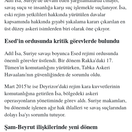
Adil İsa, Suriye'de devam eden yargılamalarda cinayet,
savaş suçu ve insanlığa karşı suç işlemekle suçlanıyor. İsa,
eski rejim yetkilileri hakkında yürütülen davalar
kapsamında hakkında gıyabi yakalama kararı çıkarılan en
üst düzey askeri isimlerden biri olarak öne çıkıyor.
Esed'in ordusunda kritik görevlerde bulundu
Adil İsa, Suriye savaşı boyunca Esed rejimi ordusunda
önemli görevler üstlendi. Bir dönem Rakka'daki 17.
Tümen'in komutanlığını yürütürken, Tabka Askeri
Havaalanı'nın güvenliğinden de sorumlu oldu.
Mart 2015'te ise Deyrizor'daki rejim kara kuvvetlerinin
komutanlığına getirilen İsa, bölgedeki askeri
operasyonların yönetiminde görev aldı. Suriye makamları,
bu dönemde işlenen ağır hak ihlalleri ve savaş suçlarından
dolayı İsa'yı sorumlu tutuyor.
Şam-Beyrut ilişkilerinde yeni dönem