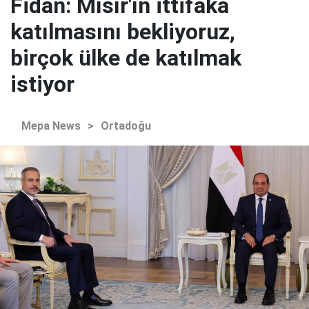
Fidan: Mısır'ın ittifaka
katılmasını bekliyoruz,
birçok ülke de katılmak
istiyor
Mepa News
>
Ortadoğu