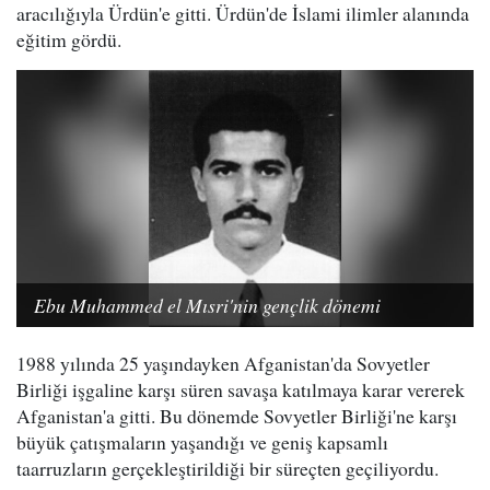
aracılığıyla Ürdün'e gitti. Ürdün'de İslami ilimler alanında
eğitim gördü.
Ebu Muhammed el Mısri'nin gençlik dönemi
1988 yılında 25 yaşındayken Afganistan'da Sovyetler
Birliği işgaline karşı süren savaşa katılmaya karar vererek
Afganistan'a gitti. Bu dönemde Sovyetler Birliği'ne karşı
büyük çatışmaların yaşandığı ve geniş kapsamlı
taarruzların gerçekleştirildiği bir süreçten geçiliyordu.