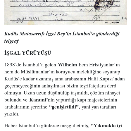
Kudüs Mutasarrıfı İzzet Bey’in İstanbul’a gönderdiği
telgraf
İŞGAL YÜRÜYÜŞÜ
Wilhelm
1898’de İstanbul’a gelen
hem Hristiyanlar’ın
hem de Müslümanlar’ın koruyucu melekliğine soyunup
Kudüs’e kadar uzanmış ama arabasının Halil Kapısı’ndan
geçemeyeceğinin anlaşılması bizim teşrifatçılara derd
olmuştu. Uzun uzun düşünülüp taşınıldı, çözüm nihayet
Kanuni’
bulundu ve
nin yaptırdığı kapı majestelerinin
“genişletildi”,
arabalarının şerefine
yani yan tarafları
yıkıldı.
“Yıkmakla iyi
Haber İstanbul’u günlerce meşgul etmiş,