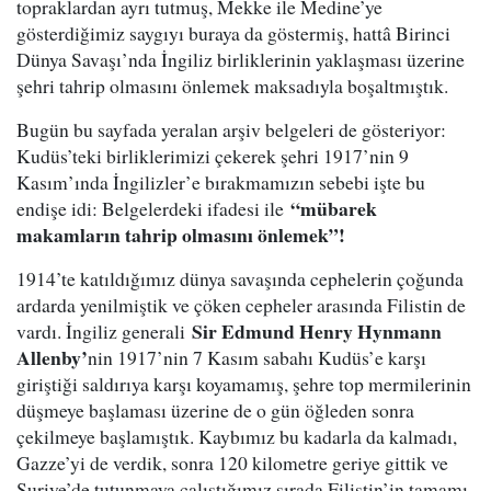
topraklardan ayrı tutmuş, Mekke ile Medine’ye
gösterdiğimiz saygıyı buraya da göstermiş, hattâ Birinci
Dünya Savaşı’nda İngiliz birliklerinin yaklaşması üzerine
şehri tahrip olmasını önlemek maksadıyla boşaltmıştık.
Bugün bu sayfada yeralan arşiv belgeleri de gösteriyor:
Kudüs’teki birliklerimizi çekerek şehri 1917’nin 9
Kasım’ında İngilizler’e bırakmamızın sebebi işte bu
“mübarek
endişe idi: Belgelerdeki ifadesi ile
makamların tahrip olmasını önlemek”!
1914’te katıldığımız dünya savaşında cephelerin çoğunda
ardarda yenilmiştik ve çöken cepheler arasında Filistin de
Sir Edmund Henry Hynmann
vardı. İngiliz generali
Allenby’
nin 1917’nin 7 Kasım sabahı Kudüs’e karşı
giriştiği saldırıya karşı koyamamış, şehre top mermilerinin
düşmeye başlaması üzerine de o gün öğleden sonra
çekilmeye başlamıştık. Kaybımız bu kadarla da kalmadı,
Gazze’yi de verdik, sonra 120 kilometre geriye gittik ve
Suriye’de tutunmaya çalıştığımız sırada Filistin’in tamamı