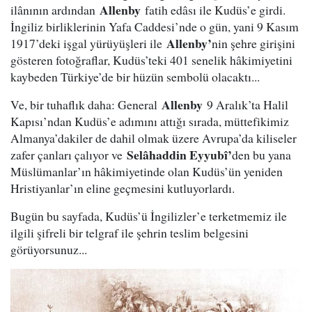
Allenby
ilânının ardından
fatih edâsı ile Kudüs’e girdi.
İngiliz birliklerinin Yafa Caddesi’nde o gün, yani 9 Kasım
Allenby’
1917’deki işgal yürüyüşleri ile
nin şehre girişini
gösteren fotoğraflar, Kudüs’teki 401 senelik hâkimiyetini
kaybeden Türkiye’de bir hüzün sembolü olacaktı...
Allenby
Ve, bir tuhaflık daha: General
9 Aralık’ta Halil
Kapısı’ndan Kudüs’e adımını attığı sırada, müttefikimiz
Almanya’dakiler de dahil olmak üzere Avrupa’da kiliseler
Selâhaddin Eyyubî’
zafer çanları çalıyor ve
den bu yana
Müslümanlar’ın hâkimiyetinde olan Kudüs’ün yeniden
Hristiyanlar’ın eline geçmesini kutluyorlardı.
Bugün bu sayfada, Kudüs’ü İngilizler’e terketmemiz ile
ilgili şifreli bir telgraf ile şehrin teslim belgesini
görüyorsunuz...