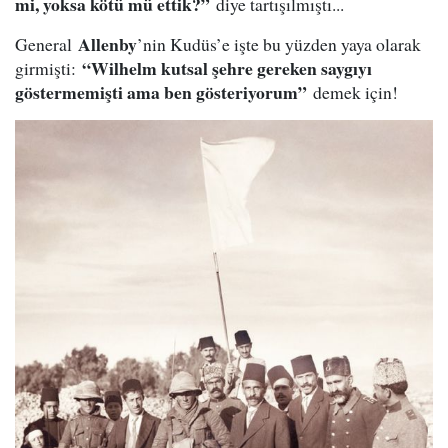
mi, yoksa kötü mü ettik?”
diye tartışılmıştı...
Allenby
General
’nin Kudüs’e işte bu yüzden yaya olarak
“Wilhelm kutsal şehre gereken saygıyı
girmişti:
göstermemişti ama ben gösteriyorum”
demek için!