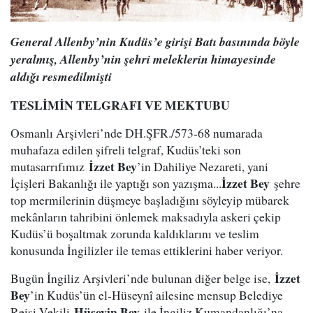
General Allenby’nin Kudüs’e girişi Batı basınında böyle
yeralmış, Allenby’nin şehri meleklerin himayesinde
aldığı resmedilmişti
TESLİMİN TELGRAFI VE MEKTUBU
Osmanlı Arşivleri’nde DH.ŞFR./573-68 numarada
muhafaza edilen şifreli telgraf, Kudüs’teki son
İzzet Bey
mutasarrıfımız
’in Dahiliye Nezareti, yani
İzzet Bey
İçişleri Bakanlığı ile yaptığı son yazışma...
şehre
top mermilerinin düşmeye başladığını söyleyip mübarek
mekânların tahribini önlemek maksadıyla askeri çekip
Kudüs’ü boşaltmak zorunda kaldıklarını ve teslim
konusunda İngilizler ile temas ettiklerini haber veriyor.
İzzet
Bugün İngiliz Arşivleri’nde bulunan diğer belge ise,
Bey
’in Kudüs’ün el-Hüseynî ailesine mensup Belediye
Hüseyin Bey
Reisi Vekili
ile İngiliz Kumandanlığı’na