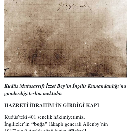
Kudüs Mutasarrıfı İzzet Bey’in İngiliz Kumandanlığı’na
gönderdiği teslim mektubu
HAZRETİ İBRAHİM’İN GİRDİĞİ KAPI
Kudüs’teki 401 senelik hâkimiyetimiz,
“boğa”
İngilizler’in
lâkaplı generali Allenby’nin
“Babu’l-
1917’nin 9 Aralık günü bizim