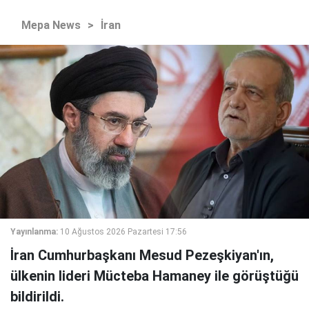
Mepa News
>
İran
Yayınlanma:
10 Ağustos 2026 Pazartesi 17:56
İran Cumhurbaşkanı Mesud Pezeşkiyan'ın,
ülkenin lideri Mücteba Hamaney ile görüştüğü
bildirildi.