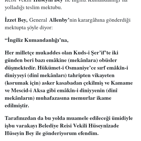
yolladığı teslim mektubu.
İzzet Bey,
Allenby’
General
nin karargâhına gönderdiği
mektupta şöyle diyor:
“İngiliz Kumandanlığı’na,
Her milletçe mukaddes olan Kuds-i Şer’if’te iki
günden beri bazı emâkine (mekânlara) obüsler
düşmektedir. Hükümet-i Osmaniye’ce sırf emâkîn-i
diniyyeyi (dinî mekânları) tahripten vikayeten
(korumak için) asker kasabadan çekilmiş ve Kamame
ve Mescid-i Aksa gibi emâkîn-i diniyyenin (dinî
mekânların) muhafazasına memurlar ikame
edilmiştir.
Tarafınızdan da bu yolda muamele edileceği ümidiyle
işbu varakayı Belediye Reisi Vekili Hüseynîzade
Hüseyin Bey ile gönderiyorum efendim.