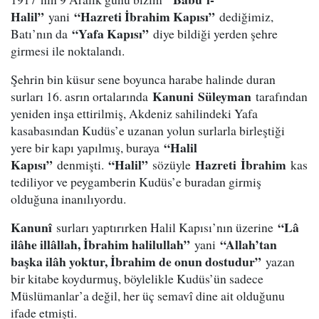
Halil”
“Hazreti İbrahim Kapısı”
yani
dediğimiz,
“Yafa Kapısı”
Batı’nın da
diye bildiği yerden şehre
girmesi ile noktalandı.
Şehrin bin küsur sene boyunca harabe halinde duran
Kanuni
Süleyman
surları 16. asrın ortalarında
tarafından
yeniden inşa ettirilmiş, Akdeniz sahilindeki Yafa
kasabasından Kudüs’e uzanan yolun surlarla birleştiği
“Halil
yere bir kapı yapılmış, buraya
Kapısı”
“Halil”
Hazreti
İbrahim
denmişti.
sözüyle
kas
tediliyor ve peygamberin Kudüs’e buradan girmiş
olduğuna inanılıyordu.
Kanunî
“Lâ
surları yaptırırken Halil Kapısı’nın üzerine
ilâhe illâllah, İbrahim halilullah”
“Allah’tan
yani
başka ilâh yoktur, İbrahim de onun dostudur”
yazan
bir kitabe koydurmuş, böylelikle Kudüs’ün sadece
Müslümanlar’a değil, her üç semavî dine ait olduğunu
ifade etmişti.