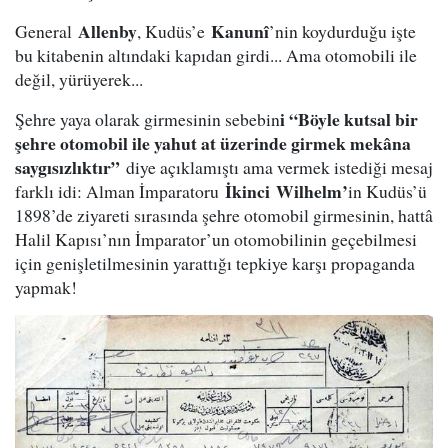
Allenby
Kanunî
General
, Kudüs’e
’nin koydurduğu işte
bu kitabenin altındaki kapıdan girdi... Ama otomobili ile
değil, yürüyerek...
i “Böyle kutsal bir
Şehre yaya olarak girmesinin sebebin
şehre otomobil ile yahut at üzerinde girmek mekâna
saygısızlıktır”
diye açıklamıştı ama vermek istediği mesaj
İkinci
Wilhelm’
farklı idi: Alman İmparatoru
in Kudüs’ü
1898’de ziyareti sırasında şehre otomobil girmesinin, hattâ
Halil Kapısı’nın İmparator’un otomobilinin geçebilmesi
için genişletilmesinin yarattığı tepkiye karşı propaganda
yapmak!