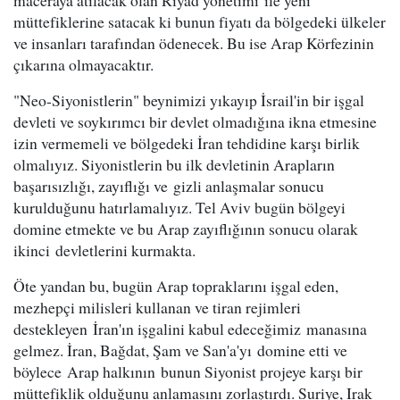
maceraya atılacak olan Riyad yönetimi ile yeni
müttefiklerine satacak ki bunun fiyatı da bölgedeki ülkeler
ve insanları tarafından ödenecek. Bu ise Arap Körfezinin
çıkarına olmayacaktır.
"Neo-Siyonistlerin" beynimizi yıkayıp İsrail'in bir işgal
devleti ve soykırımcı bir devlet olmadığına ikna etmesine
izin vermemeli ve bölgedeki İran tehdidine karşı birlik
olmalıyız. Siyonistlerin bu ilk devletinin Arapların
başarısızlığı, zayıflığı ve gizli anlaşmalar sonucu
kurulduğunu hatırlamalıyız. Tel Aviv bugün bölgeyi
domine etmekte ve bu Arap zayıflığının sonucu olarak
ikinci devletlerini kurmakta.
Öte yandan bu, bugün Arap topraklarını işgal eden,
mezhepçi milisleri kullanan ve tiran rejimleri
destekleyen İran'ın işgalini kabul edeceğimiz manasına
gelmez. İran, Bağdat, Şam ve San'a'yı domine etti ve
böylece Arap halkının bunun Siyonist projeye karşı bir
müttefiklik olduğunu anlamasını zorlaştırdı. Suriye, Irak