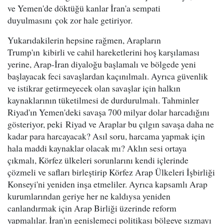
ve Yemen'de döktüğü kanlar İran'a sempati
duyulmasını çok zor hale getiriyor.
Yukarıdakilerin hepsine rağmen, Arapların
Trump'ın kibirli ve cahil hareketlerini hoş karşılaması
yerine, Arap-İran diyaloğu başlamalı ve bölgede yeni
başlayacak feci savaşlardan kaçınılmalı. Ayrıca güvenlik
ve istikrar getirmeyecek olan savaşlar için halkın
kaynaklarının tüketilmesi de durdurulmalı. Tahminler
Riyad'ın Yemen'deki savaşa 700 milyar dolar harcadığını
gösteriyor, peki Riyad ve Araplar bu çılgın savaşa daha ne
kadar para harcayacak? Asıl soru, harcama yapmak için
hala maddi kaynaklar olacak mı? Aklın sesi ortaya
çıkmalı, Körfez ülkeleri sorunlarını kendi içlerinde
çözmeli ve safları birleştirip Körfez Arap Ülkeleri İşbirliği
Konseyi'ni yeniden inşa etmeliler. Ayrıca kapsamlı Arap
kurumlarından geriye her ne kaldıysa yeniden
canlandırmak için Arap Birliği üzerinde reform
yapmalılar. İran'ın genişlemeci politikası bölgeye sızmayı