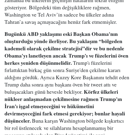
zamanda bu ülkelerin geçmişin hatalarını tekrar ettiğini
gösteriyor. Bölgedeki tüm değişikliklere rağmen,
Washington ve Tel Aviv’in sadece bu ülkeler adına
Tahran’a savaş açmayacağını henüz fark etmemişler.
Bugünkü ABD yaklaşımı eski Başkan Obama'nın
oluşturduğu yönde ilerliyor. Bu yaklaşım “bölgeden
kademeli olarak çekilme stratejisi”dir ve bu nedenle
Obama'yı lanetleyen ancak Trump'ı ve füzelerini öven
herkes yeniden düşünmelidir.
Trump'ı füzelerini
fırlattıktan birkaç gün sonra Suriye'den çekilme kararı
aldığını gördük. Ayrıca Kuzey Kore Başkanını tehdit eden
Trump daha sonra aynı başkanı öven bir tweet attı ve
Körfez ülkeleri
buluşacakları günü hevesle bekliyor.
nükleer anlaşmadan çekilmesine rağmen Trump'ın
İran'ı işgal etmeyeceğini ve hükümetini
devirmeyeceğini fark etmesi gerekiyor; bunlar hayali
düşünceler.
Buna karşın Washington bölgede kışkırtıcı
bir rol üstlenecek ve silahlarını hesaplanmamış bir