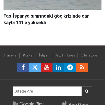
Fas-İspanya sınırındaki göç krizinde can
kaybı 141'e yükseldi
Anasayfa
Künye
İletişim
Gizlilik İlkeleri
Sitene Ekle