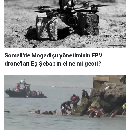
Somali'de Mogadişu yönetiminin FPV
drone'ları Eş Şebab'ın eline mi geçti?