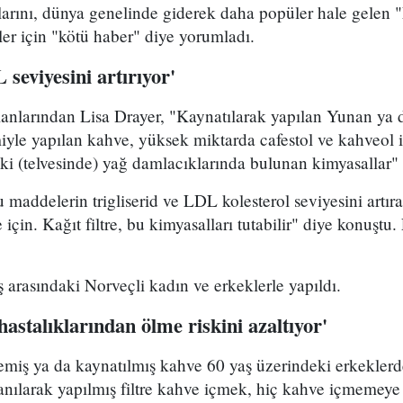
arını, dünya genelinde giderek daha popüler hale gelen 
ler için "kötü haber" diye yorumladı.
 seviyesini artırıyor'
larından Lisa Drayer, "Kaynatılarak yapılan Yunan ya 
yle yapılan kahve, yüksek miktarda cafestol ve kahveol i
i (telvesinde) yağ damlacıklarında bulunan kimyasallar" 
 maddelerin trigliserid ve LDL kolesterol seviyesini artıra
için. Kağıt filtre, bu kimyasalları tutabilir" diye konuştu.
ş arasındaki Norveçli kadın ve erkeklerle yapıldı.
hastalıklarından ölme riskini azaltıyor'
emiş ya da kaynatılmış kahve 60 yaş üzerindeki erkeklerde 
lanılarak yapılmış filtre kahve içmek, hiç kahve içmemeye 