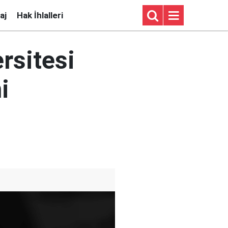
aj
Hak İhlalleri
rsitesi
i