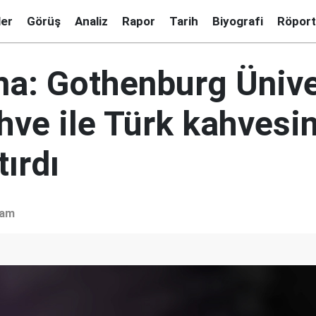
ler
Görüş
Analiz
Rapor
Tarih
Biyografi
Röport
ma: Gothenburg Ünive
ahve ile Türk kahvesin
tırdı
şam