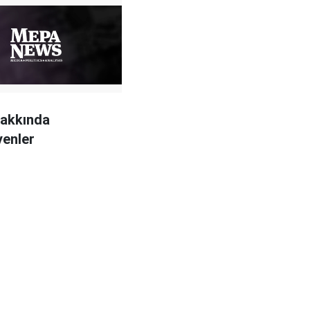
hakkında
yenler