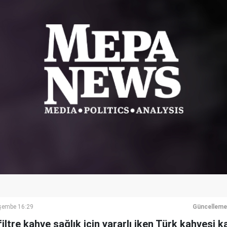
şembe 16:29
Güncelleme
ltre kahve sağlık için yararlı iken Türk kahvesi ka