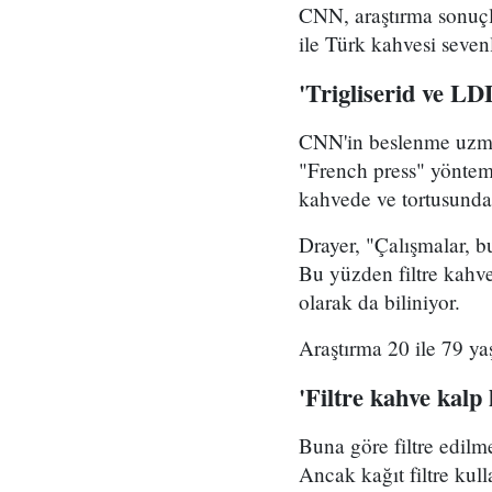
CNN, araştırma sonuçl
ile Türk kahvesi seven
'Trigliserid ve LDL
CNN'in beslenme uzman
"French press" yöntemi
kahvede ve tortusundak
Drayer, "Çalışmalar, bu
Bu yüzden filtre kahve 
olarak da biliniyor.
Araştırma 20 ile 79 ya
'Filtre kahve kalp 
Buna göre filtre edilm
Ancak kağıt filtre kul