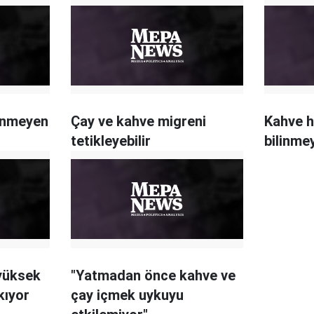
linmeyen
Çay ve kahve migreni
Kahve 
tetikleyebilir
bilinme
yüksek
"Yatmadan önce kahve ve
kıyor
çay içmek uykuyu