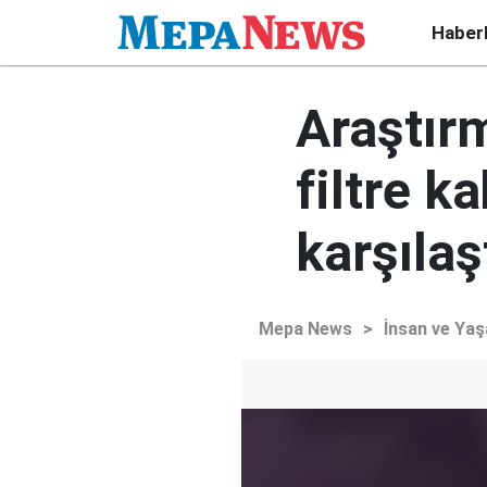
Haber
Araştır
filtre k
karşılaş
Mepa News
>
İnsan ve Ya