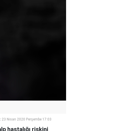
:
23 Nisan 2020 Perşembe 17:03
lp hastalığı riskini