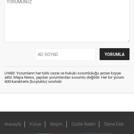
UYARI: Yorumların her türlü cezai ve hukuki sorumluluğu yazan kişiye
aittir. Mepa News, yapılan yorumlardan sorumlu değildir. Her bir yorum
600 karakterle (boşluklu) sınırlıdır.
Anasayfa
Künye
İletişim
Gizlilik İlkeleri
Sitene Ekle