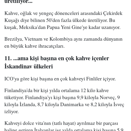
üretiliyor...
Kahve, oğlak ve yengeç dönenceleri arasındaki Çekirdek
Kuşağı diye bilinen 50'den fazla ülkede üretiliyor. Bu
kuşak, Meksika'dan Papua Yeni Gine'ye kadar uzanıyor.
Brezilya, Vietnam ve Kolombiya aynı zamanda dünyanın
en büyük kahve ihracatçıları.
11. ...ama kişi başına en çok kahve içenler
İskandinav ülkeleri
ICO'ya göre kişi başına en çok kahveyi Finliler içiyor.
Finlandiya'da bir kişi yılda ortalama 12 kilo kahve
tüketiyor. Finlandiya'yı kişi başına 9,9 kiloyla Norveç, 9
kiloyla İzlanda, 8,7 kiloyla Danimarka ve 8,2 kiloyla İsveç
izliyor.
Kahveyi dolce vita'nın (tatlı hayat) ayrılmaz bir parçası
haline getiren İtalyanlar ise yılda ortalama kişi başına 5,9