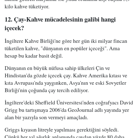
kilo kahve tüketiyor.
12. Çay-Kahve mücadelesinin galibi hangi
içecek?
İngiltere Kahve Birliği'ne göre her gün iki milyar fincan
tüketilen kahve, "dünyanın en popüler içeceği". Ama
hesap bu kadar basit değil.
Dünyanın en büyük nüfusa sahip ülkeleri Çin ve
Hindistan'da gözde içecek çay. Kahve Amerika kıtası ve
kıta Avrupası'nda yaygınken, Asya'nın ve eski Sovyetler
Birliği'nin çoğunda çay tercih ediliyor.
İngiltere'deki Sheffield Üniversitesi'nden coğrafyacı David
Grigg bu tartışmaya 2006'da GeoJournal adlı yayında yer
alan bir yazıyla son vermeyi amaçladı.
Griggs kıyasın litreyle yapılması gerektiğini söyledi.
Çünkü her yıl ağırlık anlamında çaydan yüzde 80 daha