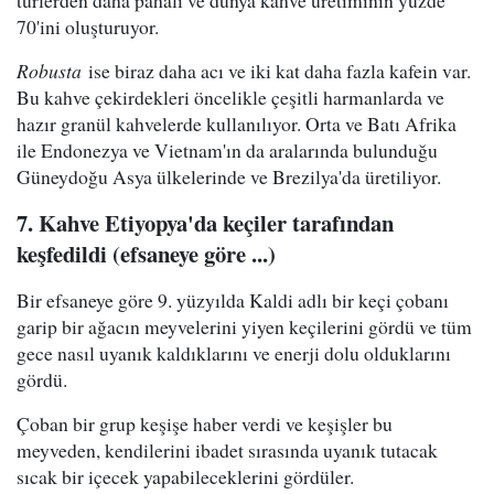
türlerden daha pahalı ve dünya kahve üretiminin yüzde
70'ini oluşturuyor.
Robusta
ise biraz daha acı ve iki kat daha fazla kafein var.
Bu kahve çekirdekleri öncelikle çeşitli harmanlarda ve
hazır granül kahvelerde kullanılıyor. Orta ve Batı Afrika
ile Endonezya ve Vietnam'ın da aralarında bulunduğu
Güneydoğu Asya ülkelerinde ve Brezilya'da üretiliyor.
7. Kahve Etiyopya'da keçiler tarafından
keşfedildi (efsaneye göre ...)
Bir efsaneye göre 9. yüzyılda Kaldi adlı bir keçi çobanı
garip bir ağacın meyvelerini yiyen keçilerini gördü ve tüm
gece nasıl uyanık kaldıklarını ve enerji dolu olduklarını
gördü.
Çoban bir grup keşişe haber verdi ve keşişler bu
meyveden, kendilerini ibadet sırasında uyanık tutacak
sıcak bir içecek yapabileceklerini gördüler.