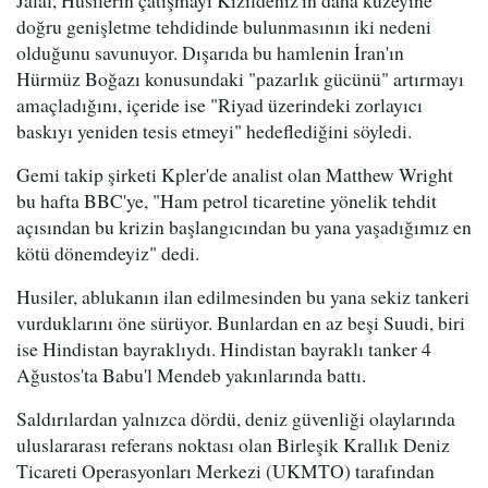
Jalal, Husilerin çatışmayı Kızıldeniz'in daha kuzeyine
doğru genişletme tehdidinde bulunmasının iki nedeni
olduğunu savunuyor. Dışarıda bu hamlenin İran'ın
Hürmüz Boğazı konusundaki "pazarlık gücünü" artırmayı
amaçladığını, içeride ise "Riyad üzerindeki zorlayıcı
baskıyı yeniden tesis etmeyi" hedeflediğini söyledi.
Gemi takip şirketi Kpler'de analist olan Matthew Wright
bu hafta BBC'ye, "Ham petrol ticaretine yönelik tehdit
açısından bu krizin başlangıcından bu yana yaşadığımız en
kötü dönemdeyiz" dedi.
Husiler, ablukanın ilan edilmesinden bu yana sekiz tankeri
vurduklarını öne sürüyor. Bunlardan en az beşi Suudi, biri
ise Hindistan bayraklıydı. Hindistan bayraklı tanker 4
Ağustos'ta Babu'l Mendeb yakınlarında battı.
Saldırılardan yalnızca dördü, deniz güvenliği olaylarında
uluslararası referans noktası olan Birleşik Krallık Deniz
Ticareti Operasyonları Merkezi (UKMTO) tarafından