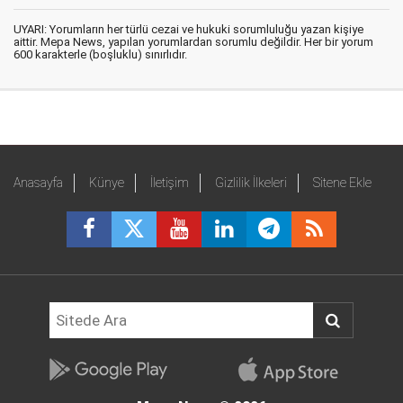
UYARI: Yorumların her türlü cezai ve hukuki sorumluluğu yazan kişiye
aittir. Mepa News, yapılan yorumlardan sorumlu değildir. Her bir yorum
600 karakterle (boşluklu) sınırlıdır.
Anasayfa
Künye
İletişim
Gizlilik İlkeleri
Sitene Ekle