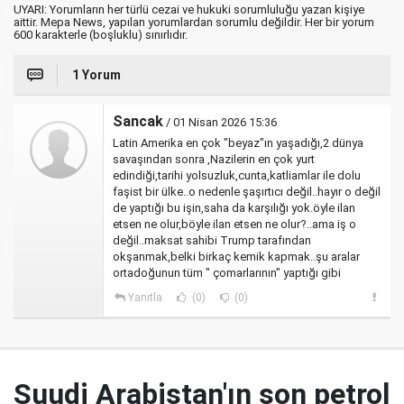
UYARI: Yorumların her türlü cezai ve hukuki sorumluluğu yazan kişiye
aittir. Mepa News, yapılan yorumlardan sorumlu değildir. Her bir yorum
600 karakterle (boşluklu) sınırlıdır.
1 Yorum
Sancak
/ 01 Nisan 2026 15:36
Latin Amerika en çok "beyaz"ın yaşadığı,2 dünya
savaşından sonra ,Nazilerin en çok yurt
edindiği,tarihi yolsuzluk,cunta,katliamlar ile dolu
faşist bir ülke..o nedenle şaşırtıcı değil..hayır o değil
de yaptığı bu işin,saha da karşılığı yok.öyle ilan
etsen ne olur,böyle ilan etsen ne olur?..ama iş o
değil..maksat sahibi Trump tarafından
okşanmak,belki birkaç kemik kapmak..şu aralar
ortadoğunun tüm " çomarlarının" yaptığı gibi
Yanıtla
(0)
(0)
Suudi Arabistan'ın son petrol