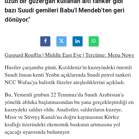
uzun bir güzergah kullanan altı tanker gibi
bazı Suudi gemileri Babu'l Mendeb'ten geri
dönüyor."
Gaspard Rouffin | Middle East Eye | Tercüme: Mepa News
Husiler çarşamba günü, Kızıldeniz'in kuzeyindeki önemli
Suudi liman kenti Yenbu açıklarında Suudi petrol tankeri
NCC Wafaa'ya balistik füzeler ateşlediklerini açıkladı.
Bu, Yemenli grubun 22 Temmuz'da Suudi Arabistan'a
yönelik abluka başlatmasından bu yana gerçekleştirdiği en
kuzeydeki saldırı oldu. Analistler, saldırıların kuzeye,
Mısır ve Süveyş Kanalı'na doğru kaymasının Körfez
krallığı üzerindeki ekonomik baskının artmasına yol
açacağı uyarısında bulunuyor.