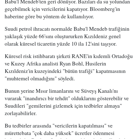
Babu'l Mendeb'ten geri dönüyor. Bazıları da su yolundan
geçebilmek için vericilerini kapatıyor. Bloomberg'in
haberine göre bu yöntem de kullanılıyor.
Suudi petrol ihracatı normalde Babu'l Mendeb trafiğinin
yaklaşık yüzde 66'sını oluştururken Kızıldeniz genel
olarak küresel ticaretin yüzde 10 ila 12'sini taşıyor.
Küresel risk istihbaratı şirketi RANE'in kıdemli Ortadoğu
ve Kuzey Afrika analisti Ryan Bohl, Husilerin
Kızıldeniz'in kuzeyindeki "bütün trafiği" kapatmasının
"muhtemel olmadığını" söyledi.
Bunun yerine Mısır limanlarını ve Süveyş Kanalı'nı
vurarak "inandırıcı bir tehdit" olduklarını gösterebilir ve
Suudileri "gemilerini gizlemek için tedbirler almaya"
zorlayabilirler.
Bu tedbirler arasında "vericilerin kapatılması" ve
mürettebata "çok daha yüksek" ücretler ödenmesi