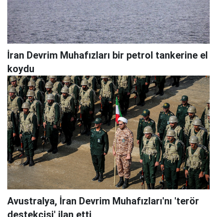
İran Devrim Muhafızları bir petrol tankerine el
koydu
Avustralya, İran Devrim Muhafızları'nı 'terör
destekçisi' ilan etti