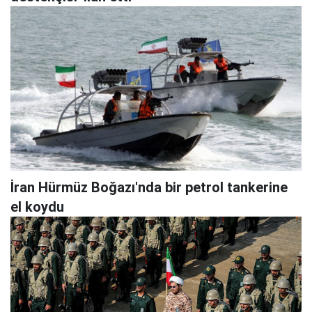
İran Hürmüz Boğazı'nda bir petrol tankerine
el koydu