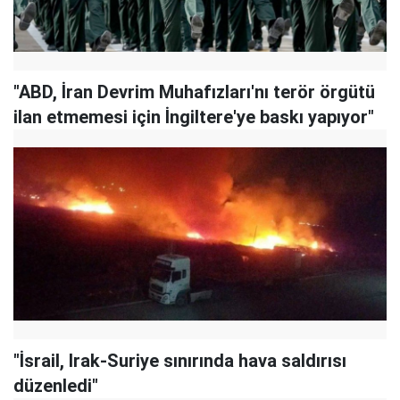
"ABD, İran Devrim Muhafızları'nı terör örgütü
ilan etmemesi için İngiltere'ye baskı yapıyor"
"İsrail, Irak-Suriye sınırında hava saldırısı
düzenledi"