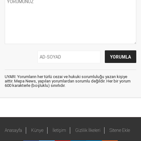
UYARI: Yorumların her türlü cezai ve hukuki sorumluluğu yazan kişiye
aittir. Mepa News, yapılan yorumlardan sorumlu değildir. Her bir yorum
600 karakterle (boşluklu) sınırlıdır.
Anasayfa
Künye
İletişim
Gizlilik İlkeleri
Sitene Ekle