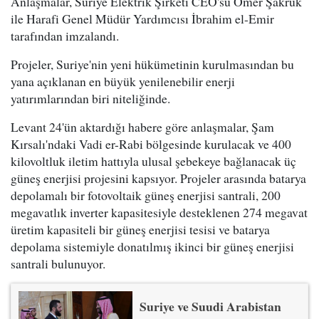
Anlaşmalar, Suriye Elektrik Şirketi CEO'su Ömer Şakruk
ile Harafi Genel Müdür Yardımcısı İbrahim el-Emir
tarafından imzalandı.
Projeler, Suriye'nin yeni hükümetinin kurulmasından bu
yana açıklanan en büyük yenilenebilir enerji
yatırımlarından biri niteliğinde.
Levant 24'ün aktardığı habere göre anlaşmalar, Şam
Kırsalı'ndaki Vadi er-Rabi bölgesinde kurulacak ve 400
kilovoltluk iletim hattıyla ulusal şebekeye bağlanacak üç
güneş enerjisi projesini kapsıyor. Projeler arasında batarya
depolamalı bir fotovoltaik güneş enerjisi santrali, 200
megavatlık inverter kapasitesiyle desteklenen 274 megavat
üretim kapasiteli bir güneş enerjisi tesisi ve batarya
depolama sistemiyle donatılmış ikinci bir güneş enerjisi
santrali bulunuyor.
Suriye ve Suudi Arabistan