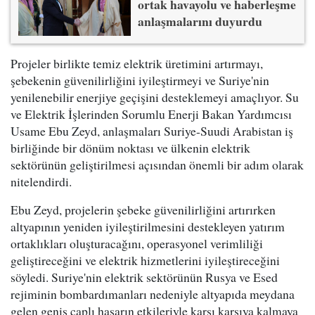
ortak havayolu ve haberleşme
anlaşmalarını duyurdu
Projeler birlikte temiz elektrik üretimini artırmayı,
şebekenin güvenilirliğini iyileştirmeyi ve Suriye'nin
yenilenebilir enerjiye geçişini desteklemeyi amaçlıyor. Su
ve Elektrik İşlerinden Sorumlu Enerji Bakan Yardımcısı
Usame Ebu Zeyd, anlaşmaları Suriye-Suudi Arabistan iş
birliğinde bir dönüm noktası ve ülkenin elektrik
sektörünün geliştirilmesi açısından önemli bir adım olarak
nitelendirdi.
Ebu Zeyd, projelerin şebeke güvenilirliğini artırırken
altyapının yeniden iyileştirilmesini destekleyen yatırım
ortaklıkları oluşturacağını, operasyonel verimliliği
geliştireceğini ve elektrik hizmetlerini iyileştireceğini
söyledi. Suriye'nin elektrik sektörünün Rusya ve Esed
rejiminin bombardımanları nedeniyle altyapıda meydana
gelen geniş çaplı hasarın etkileriyle karşı karşıya kalmaya