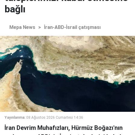
bağlı
Mepa News
>
İran-ABD-İsrail çatışması
Yayınlanma:
08 Ağustos 2026 Cumartesi 14:36
İran Devrim Muhafızları, Hürmüz Boğazı'nın