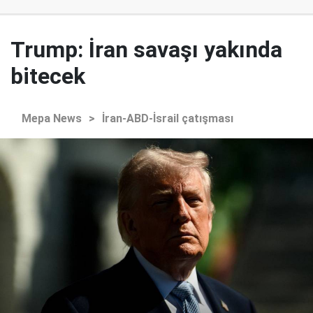
Trump: İran savaşı yakında
bitecek
Mepa News
>
İran-ABD-İsrail çatışması