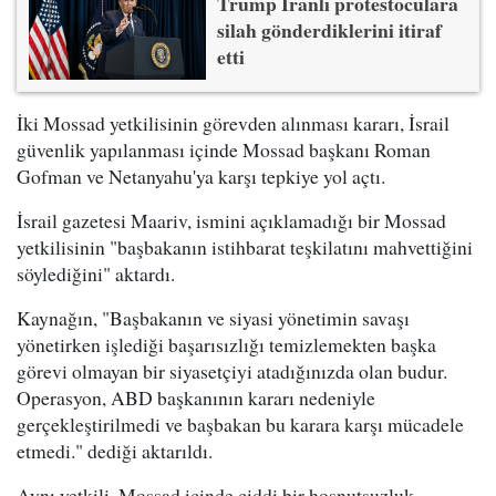
Trump İranlı protestoculara
silah gönderdiklerini itiraf
etti
İki Mossad yetkilisinin görevden alınması kararı, İsrail
güvenlik yapılanması içinde Mossad başkanı Roman
Gofman ve Netanyahu'ya karşı tepkiye yol açtı.
İsrail gazetesi Maariv, ismini açıklamadığı bir Mossad
yetkilisinin "başbakanın istihbarat teşkilatını mahvettiğini
söylediğini" aktardı.
Kaynağın, "Başbakanın ve siyasi yönetimin savaşı
yönetirken işlediği başarısızlığı temizlemekten başka
görevi olmayan bir siyasetçiyi atadığınızda olan budur.
Operasyon, ABD başkanının kararı nedeniyle
gerçekleştirilmedi ve başbakan bu karara karşı mücadele
etmedi." dediği aktarıldı.
Aynı yetkili, Mossad içinde ciddi bir hoşnutsuzluk