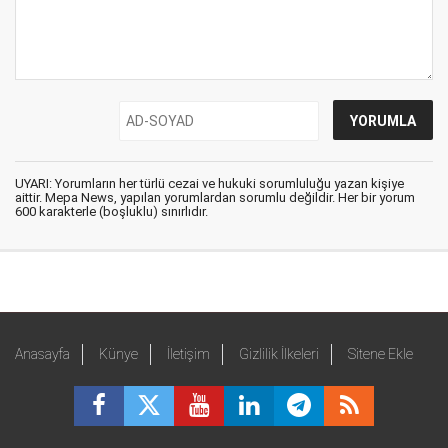
UYARI: Yorumların her türlü cezai ve hukuki sorumluluğu yazan kişiye
aittir. Mepa News, yapılan yorumlardan sorumlu değildir. Her bir yorum
600 karakterle (boşluklu) sınırlıdır.
Anasayfa
Künye
İletişim
Gizlilik İlkeleri
Sitene Ekle