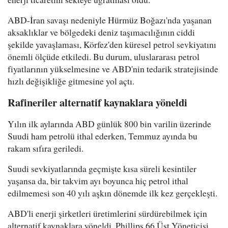
ABD-İran savaşı nedeniyle Hürmüz Boğazı'nda yaşanan
aksaklıklar ve bölgedeki deniz taşımacılığının ciddi
şekilde yavaşlaması, Körfez'den küresel petrol sevkiyatını
önemli ölçüde etkiledi. Bu durum, uluslararası petrol
fiyatlarının yükselmesine ve ABD'nin tedarik stratejisinde
hızlı değişikliğe gitmesine yol açtı.
Rafineriler alternatif kaynaklara yöneldi
Yılın ilk aylarında ABD günlük 800 bin varilin üzerinde
Suudi ham petrolü ithal ederken, Temmuz ayında bu
rakam sıfıra geriledi.
Suudi sevkiyatlarında geçmişte kısa süreli kesintiler
yaşansa da, bir takvim ayı boyunca hiç petrol ithal
edilmemesi son 40 yılı aşkın dönemde ilk kez gerçekleşti.
ABD'li enerji şirketleri üretimlerini sürdürebilmek için
alternatif kaynaklara yöneldi. Phillips 66 Üst Yöneticisi