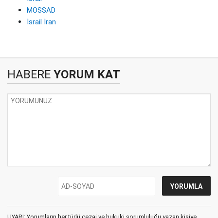
MOSSAD
İsrail İran
HABERE
YORUM KAT
UYARI: Yorumların her türlü cezai ve hukuki sorumluluğu yazan kişiye