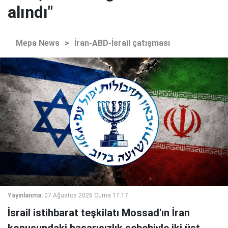
alındı"
Mepa News
>
İran-ABD-İsrail çatışması
Yayınlanma:
07 Ağustos 2026 Cuma 17:17
İsrail istihbarat teşkilatı Mossad'ın İran