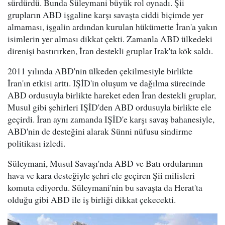
sürdürdü. Bunda Süleymani büyük rol oynadı. Şii
grupların ABD işgaline karşı savaşta ciddi biçimde yer
almaması, işgalin ardından kurulan hükümette İran'a yakın
isimlerin yer alması dikkat çekti. Zamanla ABD ülkedeki
direnişi bastırırken, İran destekli gruplar Irak'ta kök saldı.
2011 yılında ABD'nin ülkeden çekilmesiyle birlikte
İran'ın etkisi arttı. IŞİD'in oluşum ve dağılma sürecinde
ABD ordusuyla birlikte hareket eden İran destekli gruplar,
Musul gibi şehirleri IŞİD'den ABD ordusuyla birlikte ele
geçirdi. İran aynı zamanda IŞİD'e karşı savaş bahanesiyle,
ABD'nin de desteğini alarak Sünni nüfusu sindirme
politikası izledi.
Süleymani, Musul Savaşı'nda ABD ve Batı ordularının
hava ve kara desteğiyle şehri ele geçiren Şii milisleri
komuta ediyordu. Süleymani'nin bu savaşta da Herat'ta
olduğu gibi ABD ile iş birliği dikkat çekecekti.