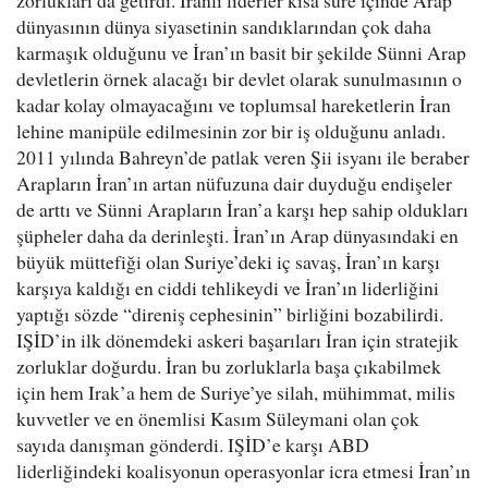
zorlukları da getirdi. İranlı liderler kısa süre içinde Arap
dünyasının dünya siyasetinin sandıklarından çok daha
karmaşık olduğunu ve İran’ın basit bir şekilde Sünni Arap
devletlerin örnek alacağı bir devlet olarak sunulmasının o
kadar kolay olmayacağını ve toplumsal hareketlerin İran
lehine manipüle edilmesinin zor bir iş olduğunu anladı.
2011 yılında Bahreyn’de patlak veren Şii isyanı ile beraber
Arapların İran’ın artan nüfuzuna dair duyduğu endişeler
de arttı ve Sünni Arapların İran’a karşı hep sahip oldukları
şüpheler daha da derinleşti. İran’ın Arap dünyasındaki en
büyük müttefiği olan Suriye’deki iç savaş, İran’ın karşı
karşıya kaldığı en ciddi tehlikeydi ve İran’ın liderliğini
yaptığı sözde “direniş cephesinin” birliğini bozabilirdi.
IŞİD’in ilk dönemdeki askeri başarıları İran için stratejik
zorluklar doğurdu. İran bu zorluklarla başa çıkabilmek
için hem Irak’a hem de Suriye’ye silah, mühimmat, milis
kuvvetler ve en önemlisi Kasım Süleymani olan çok
sayıda danışman gönderdi. IŞİD’e karşı ABD
liderliğindeki koalisyonun operasyonlar icra etmesi İran’ın