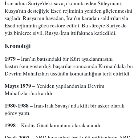
İran adına Suriye'deki savaşı komuta eden Süleymani,
Rusya'nın desteğiyle Esed rejiminin yeniden güçlenmesini
sağladı. Rusya'nın havadan, İran'ın karadan saldırılarıyla
Esed rejiminin gücü restore edildi. Bu süreçte Suriye'de
yüz binlerce sivil, Rusya-İran ittifakınca katledildi.
Kronoloji
1979 –
İran’ın batısındaki bir Kürt ayaklanmasını
bastırırken gösterdiği başarılar sonucunda Kirman’daki bir
Devrim Muhafızları üssünün komutanlığına terfi ettirildi.
Mayıs 1979 –
Yeniden yapılandırılan Devrim
Muhafızları'na katıldı.
1980-1988 –
İran-Irak Savaşı’nda kilit bir asker olarak
görev yaptı.
1998 –
Kudüs Gücü komutanı olarak atandı.
Ocak 2007 –
ABD kuvvetleri Iraklı Şii militanların ABD