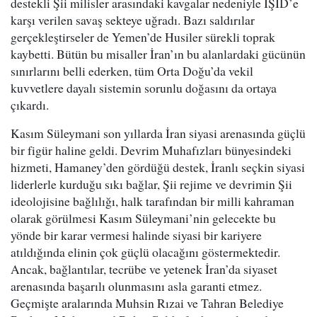
destekli Şii milisler arasındaki kavgalar nedeniyle IŞİD’e
karşı verilen savaş sekteye uğradı. Bazı saldırılar
gerçekleştirseler de Yemen’de Husiler sürekli toprak
kaybetti. Bütün bu misaller İran’ın bu alanlardaki gücünün
sınırlarını belli ederken, tüm Orta Doğu’da vekil
kuvvetlere dayalı sistemin sorunlu doğasını da ortaya
çıkardı.
Kasım Süleymani son yıllarda İran siyasi arenasında güçlü
bir figür haline geldi. Devrim Muhafızları bünyesindeki
hizmeti, Hamaney’den gördüğü destek, İranlı seçkin siyasi
liderlerle kurduğu sıkı bağlar, Şii rejime ve devrimin Şii
ideolojisine bağlılığı, halk tarafından bir milli kahraman
olarak görülmesi Kasım Süleymani’nin gelecekte bu
yönde bir karar vermesi halinde siyasi bir kariyere
atıldığında elinin çok güçlü olacağını göstermektedir.
Ancak, bağlantılar, tecrübe ve yetenek İran’da siyaset
arenasında başarılı olunmasını asla garanti etmez.
Geçmişte aralarında Muhsin Rızai ve Tahran Belediye