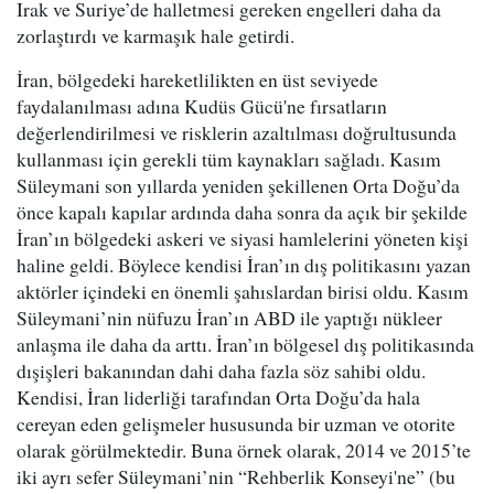
Irak ve Suriye’de halletmesi gereken engelleri daha da
zorlaştırdı ve karmaşık hale getirdi.
İran, bölgedeki hareketlilikten en üst seviyede
faydalanılması adına Kudüs Gücü'ne fırsatların
değerlendirilmesi ve risklerin azaltılması doğrultusunda
kullanması için gerekli tüm kaynakları sağladı. Kasım
Süleymani son yıllarda yeniden şekillenen Orta Doğu’da
önce kapalı kapılar ardında daha sonra da açık bir şekilde
İran’ın bölgedeki askeri ve siyasi hamlelerini yöneten kişi
haline geldi. Böylece kendisi İran’ın dış politikasını yazan
aktörler içindeki en önemli şahıslardan birisi oldu. Kasım
Süleymani’nin nüfuzu İran’ın ABD ile yaptığı nükleer
anlaşma ile daha da arttı. İran’ın bölgesel dış politikasında
dışişleri bakanından dahi daha fazla söz sahibi oldu.
Kendisi, İran liderliği tarafından Orta Doğu’da hala
cereyan eden gelişmeler hususunda bir uzman ve otorite
olarak görülmektedir. Buna örnek olarak, 2014 ve 2015’te
iki ayrı sefer Süleymani’nin “Rehberlik Konseyi'ne” (bu