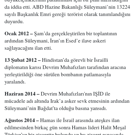
da iddia etti. ABD Hazine Bakanlığı Süleymani’nin 13224
sayılı Başkanlık Emri gereği terörist olarak tanımlandığını
duyurdu.
Ocak 2012 –
Şam’da gerçekleştirilen bir toplantının
ardından Süleymani, İran’ın Esed’e ilave askeri
sağlayacağını ilan etti.
13 Şubat 2012 –
Hindistan’da görevli bir İsrailli
diplomatın karısı Devrim Muhafızları tarafından aracına
yerleştirildiği öne sürülen bombanın patlamasıyla
yaralandı.
Haziran 2014 –
Devrim Muhafızları'nın IŞİD ile
mücadele adı altında Irak’a asker sevk etmesinin ardından
Süleymani’nin Bağdat’ta olduğu basına yansıdı.
Ağustos 2014 –
Hamas ile İsrail arasında ateşkes ilan
edilmesinden birkaç gün sonra Hamas lideri Halit Meşal
Türkiye’ye bir ziyarette bulundu ve bu ziyaret esnasında