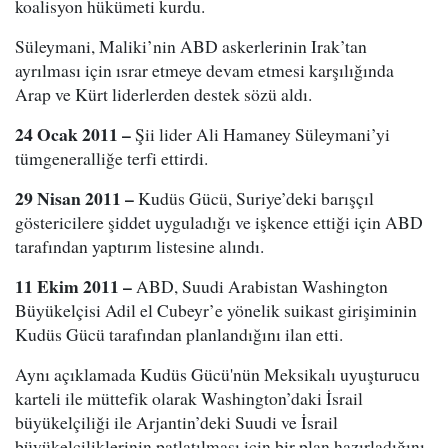
koalisyon hükümeti kurdu.
Süleymani, Maliki’nin ABD askerlerinin Irak’tan
ayrılması için ısrar etmeye devam etmesi karşılığında
Arap ve Kürt liderlerden destek sözü aldı.
24 Ocak 2011 –
Şii lider Ali Hamaney Süleymani’yi
tümgeneralliğe terfi ettirdi.
29 Nisan 2011 –
Kudüs Gücü, Suriye’deki barışçıl
göstericilere şiddet uyguladığı ve işkence ettiği için ABD
tarafından yaptırım listesine alındı.
11 Ekim 2011 –
ABD, Suudi Arabistan Washington
Büyükelçisi Adil el Cubeyr’e yönelik suikast girişiminin
Kudüs Gücü tarafından planlandığını ilan etti.
Aynı açıklamada Kudüs Gücü'nün Meksikalı uyuşturucu
karteli ile müttefik olarak Washington’daki İsrail
büyükelçiliği ile Arjantin’deki Suudi ve İsrail
büyükelçiliklerinin patlatılması için bir plan hazırladığını