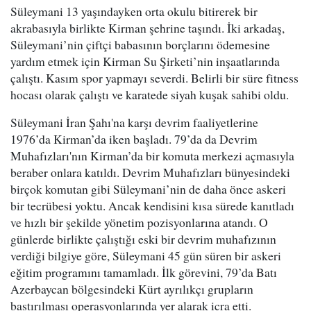
Süleymani 13 yaşındayken orta okulu bitirerek bir
akrabasıyla birlikte Kirman şehrine taşındı. İki arkadaş,
Süleymani’nin çiftçi babasının borçlarını ödemesine
yardım etmek için Kirman Su Şirketi’nin inşaatlarında
çalıştı. Kasım spor yapmayı severdi. Belirli bir süre fitness
hocası olarak çalıştı ve karatede siyah kuşak sahibi oldu.
Süleymani İran Şahı'na karşı devrim faaliyetlerine
1976’da Kirman’da iken başladı. 79’da da Devrim
Muhafızları'nın Kirman’da bir komuta merkezi açmasıyla
beraber onlara katıldı. Devrim Muhafızları bünyesindeki
birçok komutan gibi Süleymani’nin de daha önce askeri
bir tecrübesi yoktu. Ancak kendisini kısa sürede kanıtladı
ve hızlı bir şekilde yönetim pozisyonlarına atandı. O
günlerde birlikte çalıştığı eski bir devrim muhafızının
verdiği bilgiye göre, Süleymani 45 gün süren bir askeri
eğitim programını tamamladı. İlk görevini, 79’da Batı
Azerbaycan bölgesindeki Kürt ayrılıkçı grupların
bastırılması operasyonlarında yer alarak icra etti.