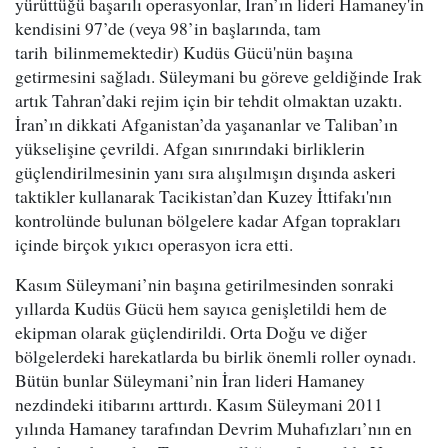
yürüttüğü başarılı operasyonlar, İran’ın lideri Hamaney'in
kendisini 97’de (veya 98’in başlarında, tam
tarih bilinmemektedir) Kudüs Gücü'nün başına
getirmesini sağladı. Süleymani bu göreve geldiğinde Irak
artık Tahran’daki rejim için bir tehdit olmaktan uzaktı.
İran’ın dikkati Afganistan’da yaşananlar ve Taliban’ın
yükselişine çevrildi. Afgan sınırındaki birliklerin
güçlendirilmesinin yanı sıra alışılmışın dışında askeri
taktikler kullanarak Tacikistan’dan Kuzey İttifakı'nın
kontrolünde bulunan bölgelere kadar Afgan toprakları
içinde birçok yıkıcı operasyon icra etti.
Kasım Süleymani’nin başına getirilmesinden sonraki
yıllarda Kudüs Gücü hem sayıca genişletildi hem de
ekipman olarak güçlendirildi. Orta Doğu ve diğer
bölgelerdeki harekatlarda bu birlik önemli roller oynadı.
Bütün bunlar Süleymani’nin İran lideri Hamaney
nezdindeki itibarını arttırdı. Kasım Süleymani 2011
yılında Hamaney tarafından Devrim Muhafızları’nın en