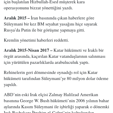
için başlatılan Hizbullah-Esed müşterek kara
operasyonunu bizzat yönettiğini yazdı.
Aralık 2015 –
İran basınında çıkan haberlere göre
Süleymani bir kez BM seyahat yasağını hiçe sayarak
Rusya’da Putin ile bir görüşme yapmaya gitti.
Kremlin yönetimi haberleri reddetti.
Aralık 2015-Nisan 2017 –
Katar hükümeti ve Iraklı bir
örgüt arasında, kaçırılan Katar vatandaşlarının salınması
için yürütülen pazarlıklarda arabuluculuk yaptı.
Rehinelerin geri dönmesinde oynadığı rol için Katar
hükümeti tarafından Süleymani’ye 80 milyon dolar ödeme
yapıldı.
ABD’nin eski Irak elçisi Zalmay Halilzad Amerikan
basınına George W. Bush hükümeti’nin 2006 yılının bahar
aylarında Kasım Süleymani ile işbirliği yaparak o dönemki
Irak Başbakanı İbrahim el-Caferi’nin koltuğundan