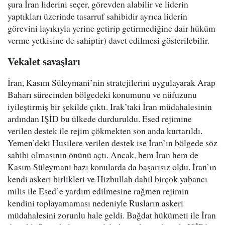
şura İran liderini seçer, görevden alabilir ve liderin
yaptıkları üzerinde tasarruf sahibidir ayrıca liderin
görevini layıkıyla yerine getirip getirmediğine dair hüküm
verme yetkisine de sahiptir) davet edilmesi gösterilebilir.
Vekalet savaşları
İran, Kasım Süleymani’nin stratejilerini uygulayarak Arap
Baharı sürecinden bölgedeki konumunu ve nüfuzunu
iyileştirmiş bir şekilde çıktı. Irak’taki İran müdahalesinin
ardından IŞİD bu ülkede durduruldu. Esed rejimine
verilen destek ile rejim çökmekten son anda kurtarıldı.
Yemen’deki Husilere verilen destek ise İran’ın bölgede söz
sahibi olmasının önünü açtı. Ancak, hem İran hem de
Kasım Süleymani bazı konularda da başarısız oldu. İran’ın
kendi askeri birlikleri ve Hizbullah dahil birçok yabancı
milis ile Esed’e yardım edilmesine rağmen rejimin
kendini toplayamaması nedeniyle Rusların askeri
müdahalesini zorunlu hale geldi. Bağdat hükümeti ile İran