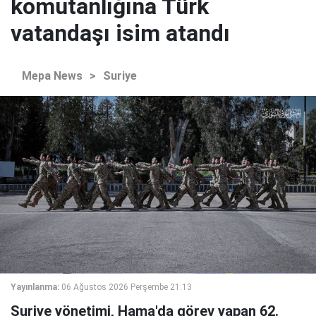
komutanlığına Türk
vatandaşı isim atandı
Mepa News
>
Suriye
Yayınlanma:
06 Ağustos 2026 Perşembe 21:13
Suriye yönetimi, Hama'da görev yapan 62.