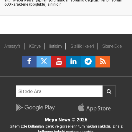
aittir. Mepa News, yapılan yorumlardan sorumlu değildir. Her bir yorum
600 karakterle (boşluklu) sınırlıdır.
Anasayfa
Künye
İletişim
Gizlilik İlkeleri
Sitene Ekle
Mepa News
© 2026
Sitemizde kullanılan içerik ve görsellerin tüm hakları saklıdır, izinsiz
kullanımı hukuki yaptırıma tabidir.