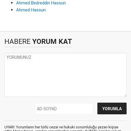
Ahmed Bedreddin Hassun
Ahmed Hassun
HABERE
YORUM KAT
UYARI: Yorumların her türlü cezai ve hukuki sorumluluğu yazan kişiye