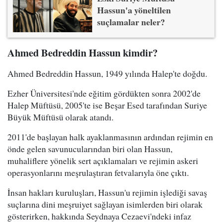
Hassun'a yöneltilen
suçlamalar neler?
Ahmed Bedreddin Hassun kimdir?
Ahmed Bedreddin Hassun, 1949 yılında Halep'te doğdu.
Ezher Üniversitesi'nde eğitim gördükten sonra 2002'de
Halep Müftüsü, 2005'te ise Beşar Esed tarafından Suriye
Büyük Müftüsü olarak atandı.
2011'de başlayan halk ayaklanmasının ardından rejimin en
önde gelen savunucularından biri olan Hassun,
muhaliflere yönelik sert açıklamaları ve rejimin askeri
operasyonlarını meşrulaştıran fetvalarıyla öne çıktı.
İnsan hakları kuruluşları, Hassun'u rejimin işlediği savaş
suçlarına dini meşruiyet sağlayan isimlerden biri olarak
gösterirken, hakkında Seydnaya Cezaevi'ndeki infaz