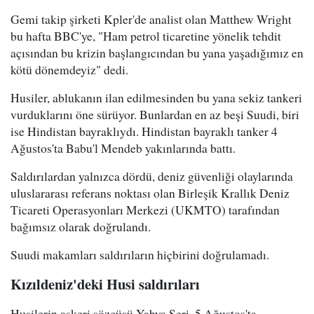
Gemi takip şirketi Kpler'de analist olan Matthew Wright
bu hafta BBC'ye, "Ham petrol ticaretine yönelik tehdit
açısından bu krizin başlangıcından bu yana yaşadığımız en
kötü dönemdeyiz" dedi.
Husiler, ablukanın ilan edilmesinden bu yana sekiz tankeri
vurduklarını öne sürüyor. Bunlardan en az beşi Suudi, biri
ise Hindistan bayraklıydı. Hindistan bayraklı tanker 4
Ağustos'ta Babu'l Mendeb yakınlarında battı.
Saldırılardan yalnızca dördü, deniz güvenliği olaylarında
uluslararası referans noktası olan Birleşik Krallık Deniz
Ticareti Operasyonları Merkezi (UKMTO) tarafından
bağımsız olarak doğrulandı.
Suudi makamları saldırıların hiçbirini doğrulamadı.
Kızıldeniz'deki Husi saldırıları
Husilerin askeri sözcüsü Yahya Seri, 5 Ağustos'ta