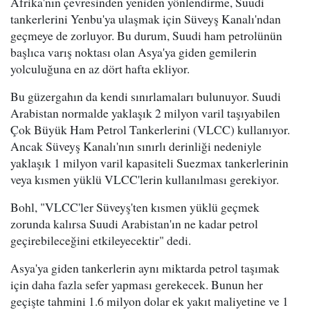
Afrika'nın çevresinden yeniden yönlendirme, Suudi
tankerlerini Yenbu'ya ulaşmak için Süveyş Kanalı'ndan
geçmeye de zorluyor. Bu durum, Suudi ham petrolünün
başlıca varış noktası olan Asya'ya giden gemilerin
yolculuğuna en az dört hafta ekliyor.
Bu güzergahın da kendi sınırlamaları bulunuyor. Suudi
Arabistan normalde yaklaşık 2 milyon varil taşıyabilen
Çok Büyük Ham Petrol Tankerlerini (VLCC) kullanıyor.
Ancak Süveyş Kanalı'nın sınırlı derinliği nedeniyle
yaklaşık 1 milyon varil kapasiteli Suezmax tankerlerinin
veya kısmen yüklü VLCC'lerin kullanılması gerekiyor.
Bohl, "VLCC'ler Süveyş'ten kısmen yüklü geçmek
zorunda kalırsa Suudi Arabistan'ın ne kadar petrol
geçirebileceğini etkileyecektir" dedi.
Asya'ya giden tankerlerin aynı miktarda petrol taşımak
için daha fazla sefer yapması gerekecek. Bunun her
geçişte tahmini 1.6 milyon dolar ek yakıt maliyetine ve 1