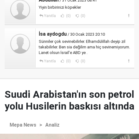
/ 31 Ocak 2023 08:41
Yiyin birbirinizi köpekler
Yanıtla
(0)
(0)
İsa aydogdu
/ 30 Ocak 2023 20:10
Sünniler çok sevinebilirler. Elhamdülillah deyip zil
takabilirler. Ben sia değilim ama hiç sevinemiyorum.
Lanet olsun İsrail'e ABD ye .
Yanıtla
(0)
(0)
Suudi Arabistan'ın son petrol
yolu Husilerin baskısı altında
Mepa News
>
Analiz