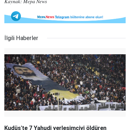
Kaynak: Mepa News
İlgili Haberler
Kudüs'te 7 Yahudi yerleşimciyi öldüren