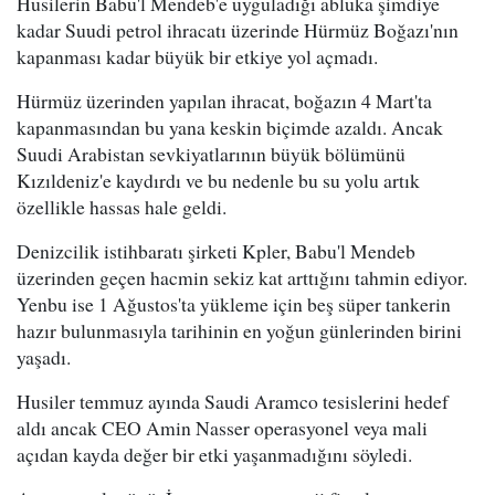
Husilerin Babu'l Mendeb'e uyguladığı abluka şimdiye
kadar Suudi petrol ihracatı üzerinde Hürmüz Boğazı'nın
kapanması kadar büyük bir etkiye yol açmadı.
Hürmüz üzerinden yapılan ihracat, boğazın 4 Mart'ta
kapanmasından bu yana keskin biçimde azaldı. Ancak
Suudi Arabistan sevkiyatlarının büyük bölümünü
Kızıldeniz'e kaydırdı ve bu nedenle bu su yolu artık
özellikle hassas hale geldi.
Denizcilik istihbaratı şirketi Kpler, Babu'l Mendeb
üzerinden geçen hacmin sekiz kat arttığını tahmin ediyor.
Yenbu ise 1 Ağustos'ta yükleme için beş süper tankerin
hazır bulunmasıyla tarihinin en yoğun günlerinden birini
yaşadı.
Husiler temmuz ayında Saudi Aramco tesislerini hedef
aldı ancak CEO Amin Nasser operasyonel veya mali
açıdan kayda değer bir etki yaşanmadığını söyledi.