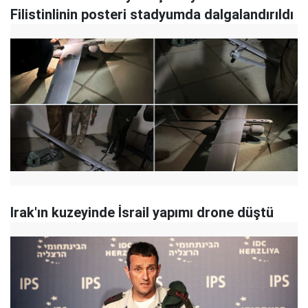
Filistinlinin posteri stadyumda dalgalandırıldı
Irak'ın kuzeyinde İsrail yapımı drone düştü