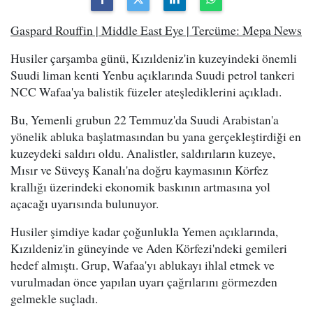
Gaspard Rouffin | Middle East Eye | Tercüme: Mepa News
Husiler çarşamba günü, Kızıldeniz'in kuzeyindeki önemli
Suudi liman kenti Yenbu açıklarında Suudi petrol tankeri
NCC Wafaa'ya balistik füzeler ateşlediklerini açıkladı.
Bu, Yemenli grubun 22 Temmuz'da Suudi Arabistan'a
yönelik abluka başlatmasından bu yana gerçekleştirdiği en
kuzeydeki saldırı oldu. Analistler, saldırıların kuzeye,
Mısır ve Süveyş Kanalı'na doğru kaymasının Körfez
krallığı üzerindeki ekonomik baskının artmasına yol
açacağı uyarısında bulunuyor.
Husiler şimdiye kadar çoğunlukla Yemen açıklarında,
Kızıldeniz'in güneyinde ve Aden Körfezi'ndeki gemileri
hedef almıştı. Grup, Wafaa'yı ablukayı ihlal etmek ve
vurulmadan önce yapılan uyarı çağrılarını görmezden
gelmekle suçladı.