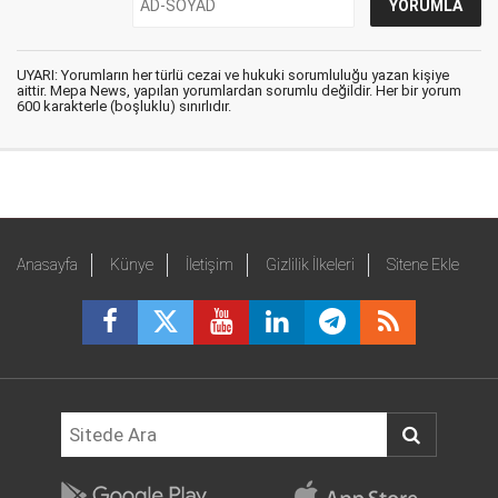
UYARI: Yorumların her türlü cezai ve hukuki sorumluluğu yazan kişiye
aittir. Mepa News, yapılan yorumlardan sorumlu değildir. Her bir yorum
600 karakterle (boşluklu) sınırlıdır.
Anasayfa
Künye
İletişim
Gizlilik İlkeleri
Sitene Ekle