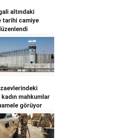
şgali altındaki
 tarihi camiye
 düzenlendi
ezaevlerindeki
nli kadın mahkumlar
uamele görüyor