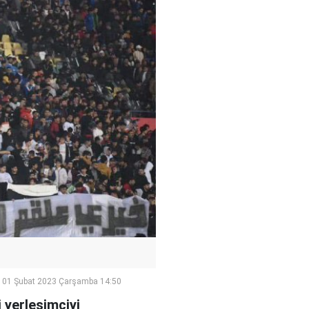
01 Şubat 2023 Çarşamba 14:50
i yerleşimciyi