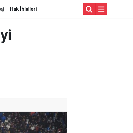
aj
Hak İhlalleri
yi