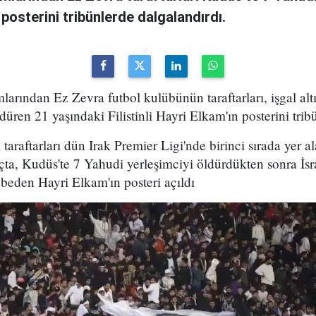
n posterini tribünlerde dalgalandırdı.
mlarından Ez Zevra futbol kulübünün taraftarları, işgal al
düren 21 yaşındaki Filistinli Hayri Elkam'ın posterini trib
 taraftarları dün Irak Premier Ligi'nde birinci sırada yer 
ta, Kudüs'te 7 Yahudi yerleşimciyi öldürdükten sonra İsrai
beden Hayri Elkam'ın posteri açıldı