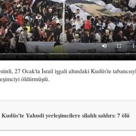
stinli, 27 Ocak'ta İsrail işgali altındaki Kudüs'te tabancısy
leşimciyi öldürmüştü.
Kudüs'te Yahudi yerleşimcilere silahlı saldırı: 7 ölü