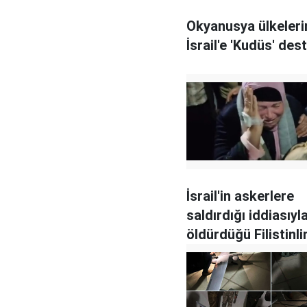
Okyanusya ülkeler
İsrail'e 'Kudüs' des
İsrail'in askerlere
saldırdığı iddiasıyl
öldürdüğü Filistinli
silahsız olduğu ort
çıktı