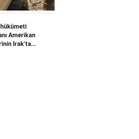
 hükümeti
anı Amerikan
inin Irak'ta
nı savundu