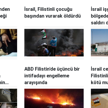
inden
İsrail, Filistinli çocuğu
İsrail i
teği
başından vurarak öldürdü
bölgede
saldırı
ABD Filistin'de üçüncü bir
İsrail c
a
intifadayı engelleme
Filisti
nin
arayışında
kötü m
aya