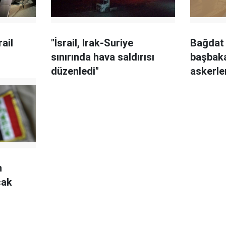
rail
"İsrail, Irak-Suriye
Bağdat
sınırında hava saldırısı
başbak
düzenledi"
askerler
kalması
n
cak