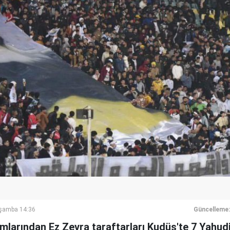
rşamba 14:36
Güncelleme:
kımlarından Ez Zevra taraftarları Kudüs'te 7 Yahud