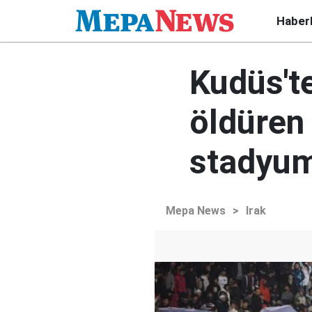
Haber
Kudüs't
öldüren 
stadyum
Mepa News
>
Irak