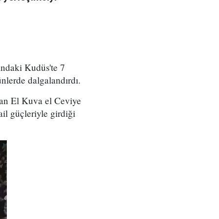
tındaki Kudüs'te 7
ünlerde dalgalandırdı.
alan El Kuva el Ceviye
l güçleriyle girdiği