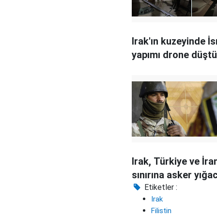
Irak'ın kuzeyinde İs
yapımı drone düştü
Irak, Türkiye ve İra
sınırına asker yığa
Etiketler :
Irak
Filistin