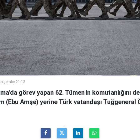
Perşembe 21:13
ama'da görev yapan 62. Tümen'in komutanlığını de
m (Ebu Amşe) yerine Türk vatandaşı Tuğgenera