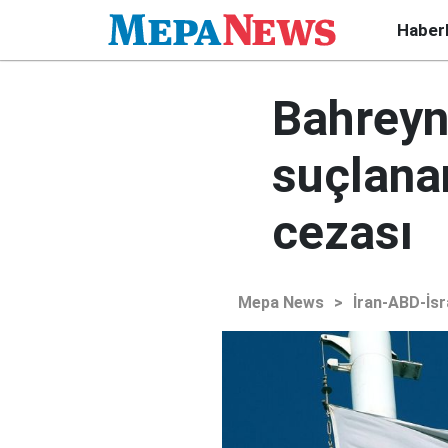
Haber
Bahreyn'
suçlana
cezası
Mepa News
>
İran-ABD-İsr