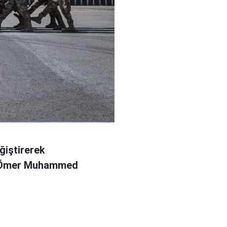
ğiştirerek
l Ömer Muhammed