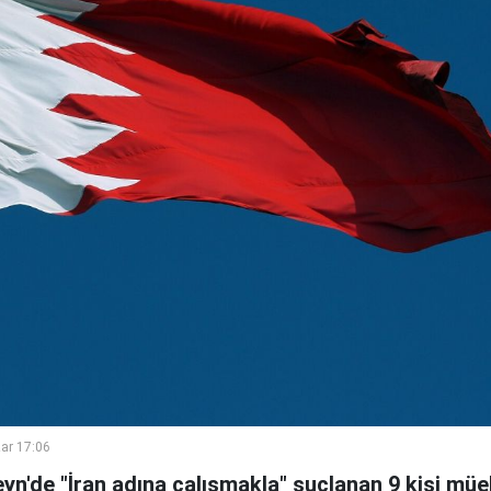
ar 17:06
yn'de "İran adına çalışmakla" suçlanan 9 kişi mü