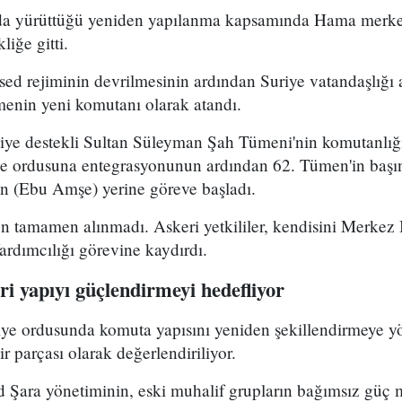
uda yürüttüğü yeniden yapılanma kapsamında Hama merke
iğe gitti.
ed rejiminin devrilmesinin ardından Suriye vatandaşlığı
enin yeni komutanı olarak atandı.
kiye destekli Sultan Süleyman Şah Tümeni'nin komutanlığ
ye ordusuna entegrasyonunun ardından 62. Tümen'in başın
 (Ebu Amşe) yerine göreve başladı.
 tamamen alınmadı. Askeri yetkililer, kendisini Merkez B
dımcılığı görevine kaydırdı.
i yapıyı güçlendirmeyi hedefliyor
riye ordusunda komuta yapısını yeniden şekillendirmeye y
r parçası olarak değerlendiriliyor.
Şara yönetiminin, eski muhalif grupların bağımsız güç 