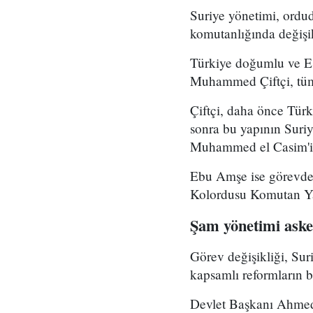
Suriye yönetimi, ord
komutanlığında değişikl
Türkiye doğumlu ve Es
Muhammed Çiftçi, tüm
Çiftçi, daha önce Tür
sonra bu yapının Suri
Muhammed el Casim'in
Ebu Amşe ise görevden
Kolordusu Komutan Yar
Şam yönetimi asker
Görev değişikliği, Su
kapsamlı reformların bi
Devlet Başkanı Ahmed 