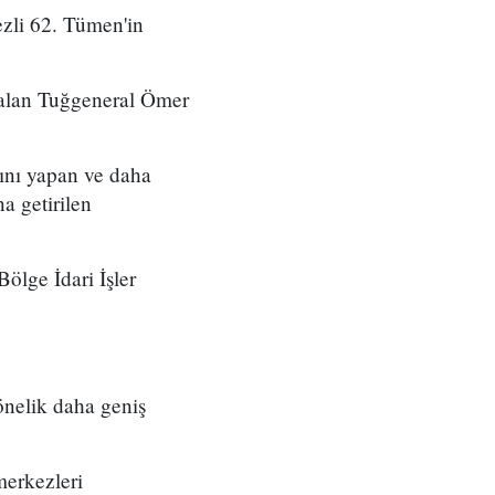
zli 62. Tümen'in
 alan Tuğgeneral Ömer
ını yapan ve daha
a getirilen
ölge İdari İşler
önelik daha geniş
merkezleri