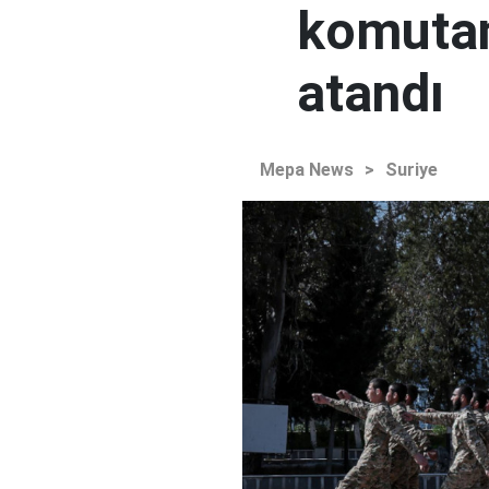
komutan
atandı
Mepa News
>
Suriye