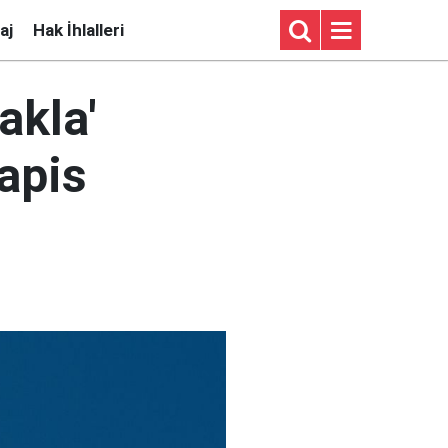
aj
Hak İhlalleri
akla'
apis