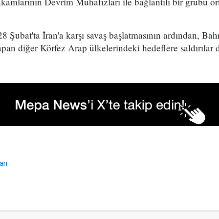
amlarının Devrim Muhafızları ile bağlantılı bir grubu or
 28 Şubat'ta İran'a karşı savaş başlatmasının ardından, B
yapan diğer Körfez Arap ülkelerindeki hedeflere saldırılar 
arı