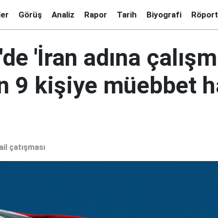
ler
Görüş
Analiz
Rapor
Tarih
Biyografi
Röport
de 'İran adına çalışm
n 9 kişiye müebbet h
ail çatışması