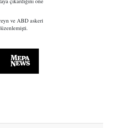
taya çıkardığını öne
ahreyn ve ABD askeri
düzenlemişti.