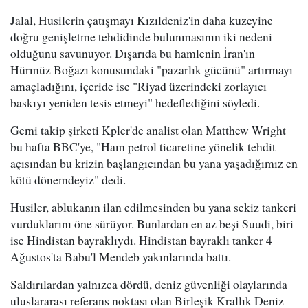
Jalal, Husilerin çatışmayı Kızıldeniz'in daha kuzeyine
doğru genişletme tehdidinde bulunmasının iki nedeni
olduğunu savunuyor. Dışarıda bu hamlenin İran'ın
Hürmüz Boğazı konusundaki "pazarlık gücünü" artırmayı
amaçladığını, içeride ise "Riyad üzerindeki zorlayıcı
baskıyı yeniden tesis etmeyi" hedeflediğini söyledi.
Gemi takip şirketi Kpler'de analist olan Matthew Wright
bu hafta BBC'ye, "Ham petrol ticaretine yönelik tehdit
açısından bu krizin başlangıcından bu yana yaşadığımız en
kötü dönemdeyiz" dedi.
Husiler, ablukanın ilan edilmesinden bu yana sekiz tankeri
vurduklarını öne sürüyor. Bunlardan en az beşi Suudi, biri
ise Hindistan bayraklıydı. Hindistan bayraklı tanker 4
Ağustos'ta Babu'l Mendeb yakınlarında battı.
Saldırılardan yalnızca dördü, deniz güvenliği olaylarında
uluslararası referans noktası olan Birleşik Krallık Deniz