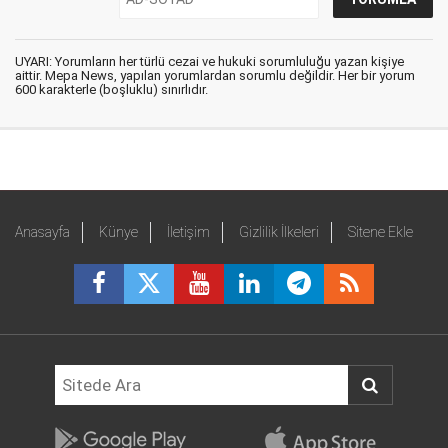
UYARI: Yorumların her türlü cezai ve hukuki sorumluluğu yazan kişiye
aittir. Mepa News, yapılan yorumlardan sorumlu değildir. Her bir yorum
600 karakterle (boşluklu) sınırlıdır.
Anasayfa
Künye
İletişim
Gizlilik İlkeleri
Sitene Ekle