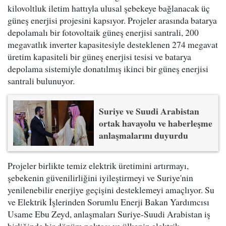
kilovoltluk iletim hattıyla ulusal şebekeye bağlanacak üç
güneş enerjisi projesini kapsıyor. Projeler arasında batarya
depolamalı bir fotovoltaik güneş enerjisi santrali, 200
megavatlık inverter kapasitesiyle desteklenen 274 megavat
üretim kapasiteli bir güneş enerjisi tesisi ve batarya
depolama sistemiyle donatılmış ikinci bir güneş enerjisi
santrali bulunuyor.
Suriye ve Suudi Arabistan
ortak havayolu ve haberleşme
anlaşmalarını duyurdu
Projeler birlikte temiz elektrik üretimini artırmayı,
şebekenin güvenilirliğini iyileştirmeyi ve Suriye'nin
yenilenebilir enerjiye geçişini desteklemeyi amaçlıyor. Su
ve Elektrik İşlerinden Sorumlu Enerji Bakan Yardımcısı
Usame Ebu Zeyd, anlaşmaları Suriye-Suudi Arabistan iş
birliğinde bir dönüm noktası ve ülkenin elektrik