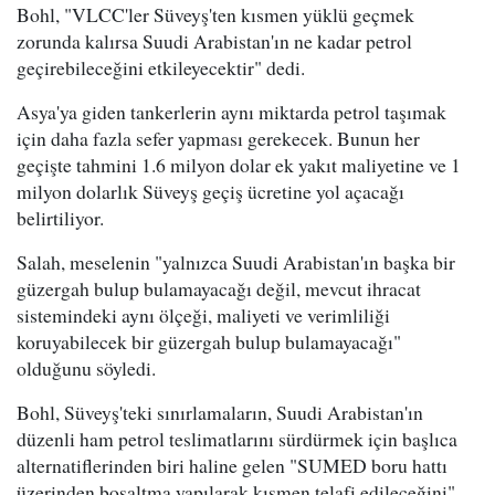
Bohl, "VLCC'ler Süveyş'ten kısmen yüklü geçmek
zorunda kalırsa Suudi Arabistan'ın ne kadar petrol
geçirebileceğini etkileyecektir" dedi.
Asya'ya giden tankerlerin aynı miktarda petrol taşımak
için daha fazla sefer yapması gerekecek. Bunun her
geçişte tahmini 1.6 milyon dolar ek yakıt maliyetine ve 1
milyon dolarlık Süveyş geçiş ücretine yol açacağı
belirtiliyor.
Salah, meselenin "yalnızca Suudi Arabistan'ın başka bir
güzergah bulup bulamayacağı değil, mevcut ihracat
sistemindeki aynı ölçeği, maliyeti ve verimliliği
koruyabilecek bir güzergah bulup bulamayacağı"
olduğunu söyledi.
Bohl, Süveyş'teki sınırlamaların, Suudi Arabistan'ın
düzenli ham petrol teslimatlarını sürdürmek için başlıca
alternatiflerinden biri haline gelen "SUMED boru hattı
üzerinden boşaltma yapılarak kısmen telafi edileceğini"