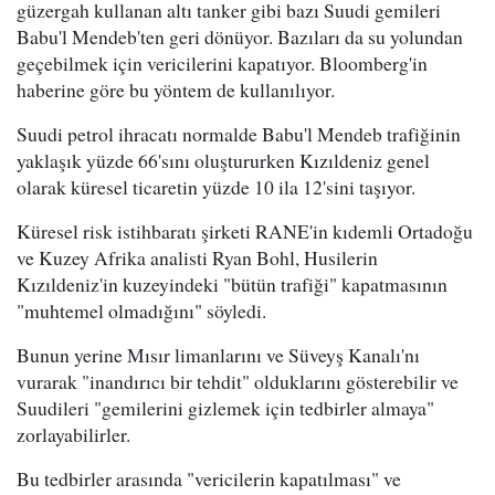
güzergah kullanan altı tanker gibi bazı Suudi gemileri
Babu'l Mendeb'ten geri dönüyor. Bazıları da su yolundan
geçebilmek için vericilerini kapatıyor. Bloomberg'in
haberine göre bu yöntem de kullanılıyor.
Suudi petrol ihracatı normalde Babu'l Mendeb trafiğinin
yaklaşık yüzde 66'sını oluştururken Kızıldeniz genel
olarak küresel ticaretin yüzde 10 ila 12'sini taşıyor.
Küresel risk istihbaratı şirketi RANE'in kıdemli Ortadoğu
ve Kuzey Afrika analisti Ryan Bohl, Husilerin
Kızıldeniz'in kuzeyindeki "bütün trafiği" kapatmasının
"muhtemel olmadığını" söyledi.
Bunun yerine Mısır limanlarını ve Süveyş Kanalı'nı
vurarak "inandırıcı bir tehdit" olduklarını gösterebilir ve
Suudileri "gemilerini gizlemek için tedbirler almaya"
zorlayabilirler.
Bu tedbirler arasında "vericilerin kapatılması" ve