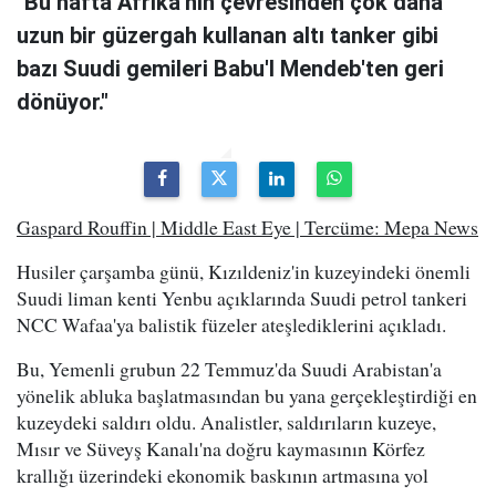
"Bu hafta Afrika'nın çevresinden çok daha
uzun bir güzergah kullanan altı tanker gibi
bazı Suudi gemileri Babu'l Mendeb'ten geri
dönüyor."
Gaspard Rouffin | Middle East Eye | Tercüme: Mepa News
Husiler çarşamba günü, Kızıldeniz'in kuzeyindeki önemli
Suudi liman kenti Yenbu açıklarında Suudi petrol tankeri
NCC Wafaa'ya balistik füzeler ateşlediklerini açıkladı.
Bu, Yemenli grubun 22 Temmuz'da Suudi Arabistan'a
yönelik abluka başlatmasından bu yana gerçekleştirdiği en
kuzeydeki saldırı oldu. Analistler, saldırıların kuzeye,
Mısır ve Süveyş Kanalı'na doğru kaymasının Körfez
krallığı üzerindeki ekonomik baskının artmasına yol