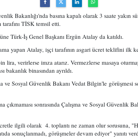
nlik Bakanlığı'nda basına kapalı olarak 3 saate yakın sür
n tarafını TİSK temsil etti.
üne Türk-İş Genel Başkanı Ergün Atalay da katıldı.
a yapan Atalay, işçi tarafının asgari ücret teklifini ilk k
bin lira, verirlerse imza atarız. Vermezlerse masaya oturm
sı bakanlık binasından ayrıldı.
a ve Sosyal Güvenlik Bakanı Vedat Bilgin'le görüşmesi s
a çıkmaması sonrasında Çalışma ve Sosyal Güvenlik Bak
cretle ilgili olarak 4. toplantı ne zaman olur sorusuna, "H
tıda sonuçlanmadı, görüşmeler devam ediyor" yanıtı verd