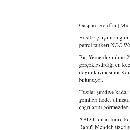
Gaspard Rouffin | Mi
Husiler çarşamba günü
petrol tankeri NCC Wafa
Bu, Yemenli grubun 2
gerçekleştirdiği en kuz
doğru kaymasının Körf
bulunuyor.
Husiler şimdiye kadar
gemileri hedef almıştı
çağrılarını görmezden
ABD-İsrail'in İran'a k
Babu'l Mendeb üzerind