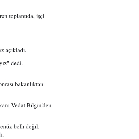
en toplantıda, işçi
ez açıkladı.
ayız" dedi.
onrası bakanlıktan
anı Vedat Bilgin'den
enüz belli değil.
i.