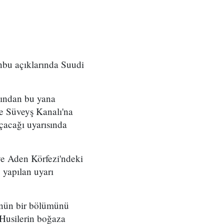
nbu açıklarında Suudi
sından bu yana
 ve Süveyş Kanalı'na
çacağı uyarısında
ve Aden Körfezi'ndeki
 yapılan uyarı
lünün bir bölümünü
Husilerin boğaza