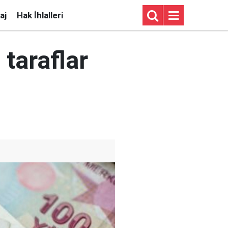
aj
Hak İhlalleri
taraflar