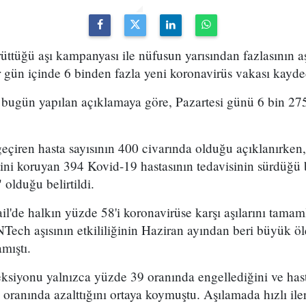
ttüğü aşı kampanyası ile nüfusun yarısından fazlasının aşı
ir gün içinde 6 binden fazla yeni koronavirüs vakası kayde
 bugün yapılan açıklamaya göre, Pazartesi günü 6 bin 27
geçiren hasta sayısının 400 civarında olduğu açıklanırken,
ni koruyan 394 Kovid-19 hastasının tedavisinin sürdüğü bel
 olduğu belirtildi.
ail'de halkın yüzde 58'i koronavirüse karşı aşılarını tama
Tech aşısının etkililiğinin Haziran ayından beri büyük ö
mıştı.
feksiyonu yalnızca yüzde 39 oranında engellediğini ve hast
 oranında azalttığını ortaya koymuştu. Aşılamada hızlı il