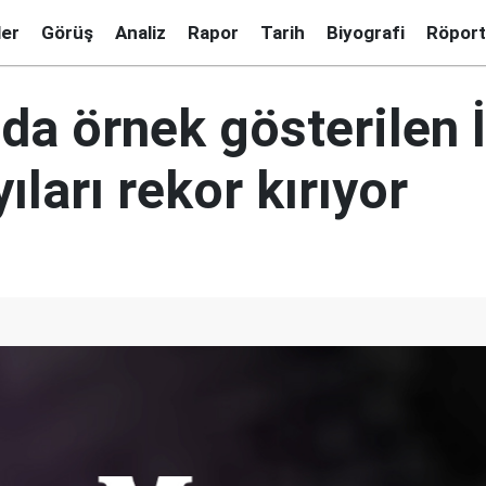
ler
Görüş
Analiz
Rapor
Tarih
Biyografi
Röport
a örnek gösterilen İ
ıları rekor kırıyor