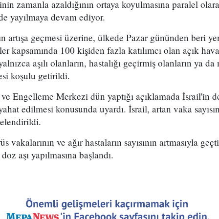
liğinin zamanla azaldığının ortaya koyulmasına paralel olar
ede yayılmaya devam ediyor.
ının artışa geçmesi üzerine, ülkede Pazar gününden beri yen
ler kapsamında 100 kişiden fazla katılımcı olan açık hav
 yalnızca aşılı olanların, hastalığı geçirmiş olanların ya da
si koşulu getirildi.
ve Engelleme Merkezi dün yaptığı açıklamada İsrail'in de
ahat edilmesi konusunda uyardı. İsrail, artan vaka sayıs
elendirildi.
rüs vakalarının ve ağır hastaların sayısının artmasıyla geç
doz aşı yapılmasına başlandı.