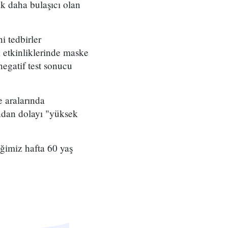
ak daha bulaşıcı olan
i tedbirler
a etkinliklerinde maske
 negatif test sonucu
 aralarında
ından dolayı "yüksek
tiğimiz hafta 60 yaş