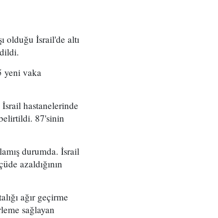
 olduğu İsrail'de altı
dildi.
5 yeni vaka
 İsrail hastanelerinde
irtildi. 87'sinin
mlamış durumda. İsrail
lçüde azaldığının
alığı ağır geçirme
erleme sağlayan