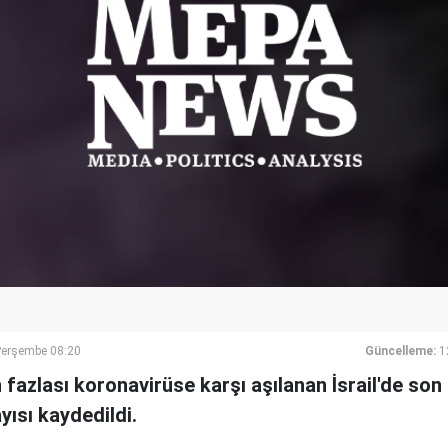
Perşembe 08:20
Güncelleme:
1
fazlası koronavirüse karşı aşılanan İsrail'de son 
yısı kaydedildi.