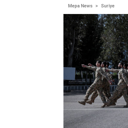
Mepa News
>
Suriye