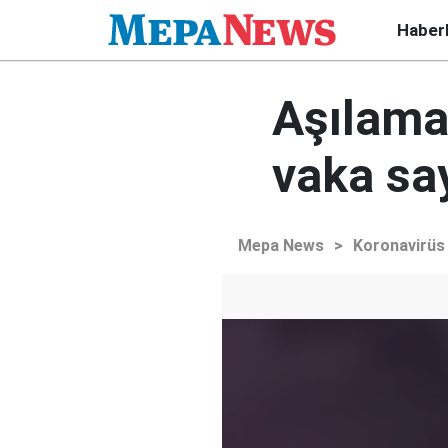
Haber
Aşılamad
vaka say
Mepa News
>
Koronavirüs