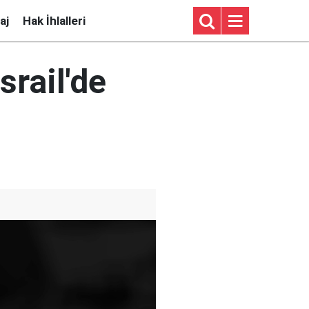
aj
Hak İhlalleri
srail'de