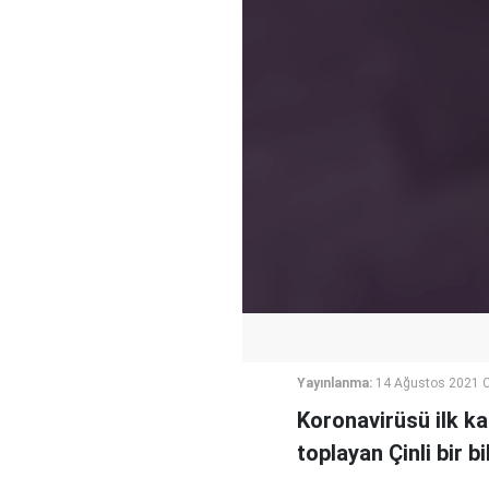
Yayınlanma:
14 Ağustos 2021 C
Koronavirüsü ilk k
toplayan Çinli bir bi