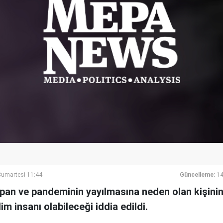
umartesi 11:44
Güncelleme:
14
apan ve pandeminin yayılmasına neden olan kişinin
lim insanı olabileceği iddia edildi.