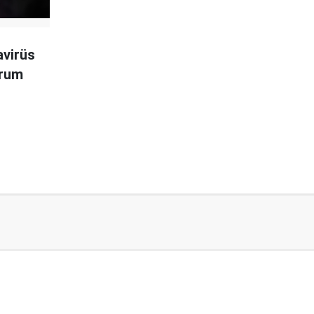
avirüs
urum