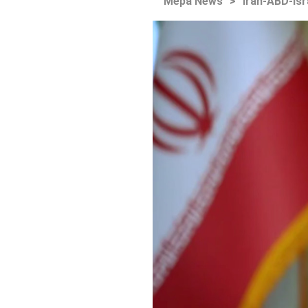
Mepa News
>
İran-ABD-İsr