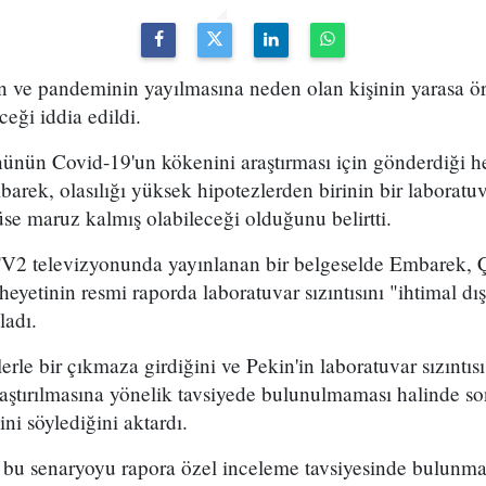
n ve pandeminin yayılmasına neden olan kişinin yarasa ör
ceği iddia edildi.
ünün Covid-19'un kökenini araştırması için gönderdiği he
arek, olasılığı yüksek hipotezlerden birinin bir laboratuv
rüse maruz kalmış olabileceği olduğunu belirtti.
2 televizyonunda yayınlanan bir belgeselde Embarek, Çin
etinin resmi raporda laboratuvar sızıntısını "ihtimal dı
ladı.
rle bir çıkmaza girdiğini ve Pekin'in laboratuvar sızıntısı
aştırılmasına yönelik tavsiyede bulunulmaması halinde s
ni söylediğini aktardı.
u senaryoyu rapora özel inceleme tavsiyesinde bulunmad