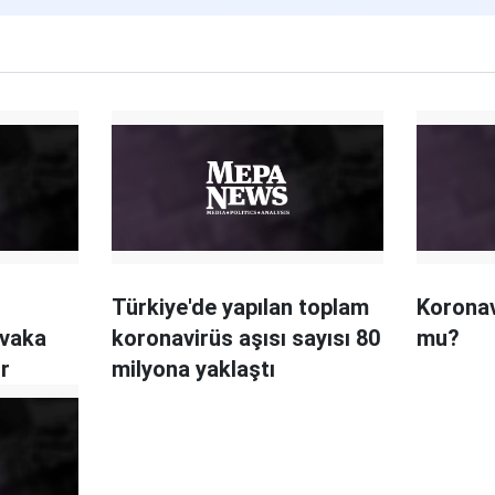
Türkiye'de yapılan toplam
Koronav
 vaka
koronavirüs aşısı sayısı 80
mu?
or
milyona yaklaştı