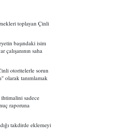
nekleri toplayan Çinli
yetin başındaki isim
ar çalışanının saha
li otoritelerle sorun
şı" olarak tanımlamak
 ihtimalini sadece
onuç raporuna
ığı takdirde eklemeyi