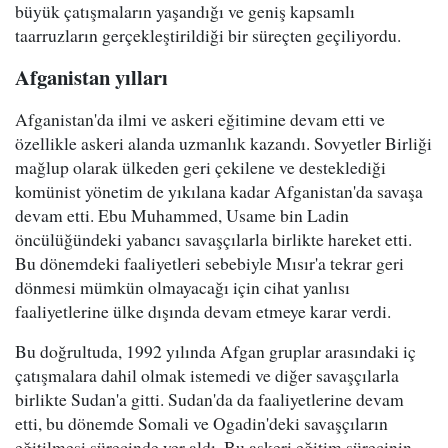
büyük çatışmaların yaşandığı ve geniş kapsamlı
taarruzların gerçekleştirildiği bir süreçten geçiliyordu.
Afganistan yılları
Afganistan'da ilmi ve askeri eğitimine devam etti ve
özellikle askeri alanda uzmanlık kazandı. Sovyetler Birliği
mağlup olarak ülkeden geri çekilene ve desteklediği
komünist yönetim de yıkılana kadar Afganistan'da savaşa
devam etti. Ebu Muhammed, Usame bin Ladin
öncülüğündeki yabancı savaşçılarla birlikte hareket etti.
Bu dönemdeki faaliyetleri sebebiyle Mısır'a tekrar geri
dönmesi mümkün olmayacağı için cihat yanlısı
faaliyetlerine ülke dışında devam etmeye karar verdi.
Bu doğrultuda, 1992 yılında Afgan gruplar arasındaki iç
çatışmalara dahil olmak istemedi ve diğer savaşçılarla
birlikte Sudan'a gitti. Sudan'da da faaliyetlerine devam
etti, bu dönemde Somali ve Ogadin'deki savaşçıların
eğitilmesi sürecinde yer aldı. Bu askeri eğitim sürecinin