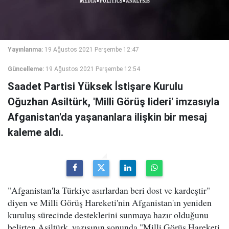
Yayınlanma:
19 Ağustos 2021 Perşembe 12:47
Güncelleme:
19 Ağustos 2021 Perşembe 12:54
Saadet Partisi Yüksek İstişare Kurulu
Oğuzhan Asiltürk, 'Milli Görüş lideri' imzasıyla
Afganistan'da yaşananlara ilişkin bir mesaj
kaleme aldı.
"Afganistan'la Türkiye asırlardan beri dost ve kardeştir"
diyen ve Milli Görüş Hareketi'nin Afganistan'ın yeniden
kuruluş sürecinde desteklerini sunmaya hazır olduğunu
belirten Asiltürk, yazısının sonunda "Milli Görüş Hareketi