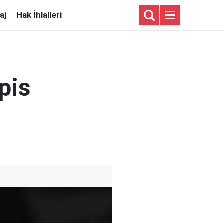
aj
Hak İhlalleri
pis