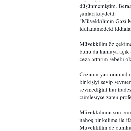
düşünmemiştim. Beraati
şunları kaydetti:
"Müvekkilimin Gazi Mus
iddianamedeki iddialar
Müvekkilim öz çekimde b
bunu da kamuya açık o
ceza arttırım sebebi o
Cezanın yarı oranında 
bir kişiyi sevip sevme
sevmediğini hür irades
cümlesiyse zaten profes
Müvekkilimin son cüml
nahoş bir kelime ile i
Müvekkilim de cumhurb