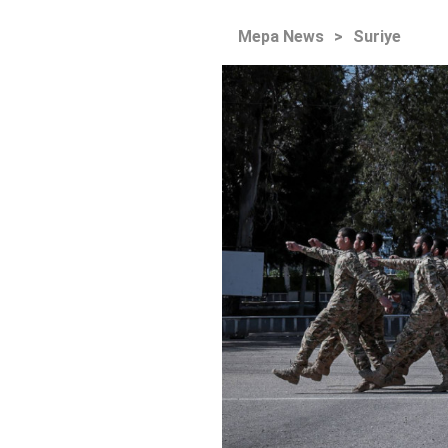
Mepa News
>
Suriye