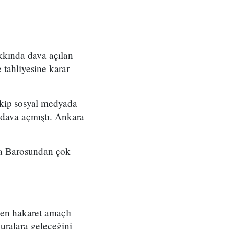
kkında dava açılan
 tahliyesine karar
ekip sosyal medyada
 dava açmıştı. Ankara
ara Barosundan çok
Ben hakaret amaçlı
uralara geleceğini