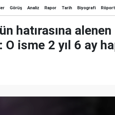
ler
Görüş
Analiz
Rapor
Tarih
Biyografi
Röport
'ün hatırasına alenen
: O isme 2 yıl 6 ay ha