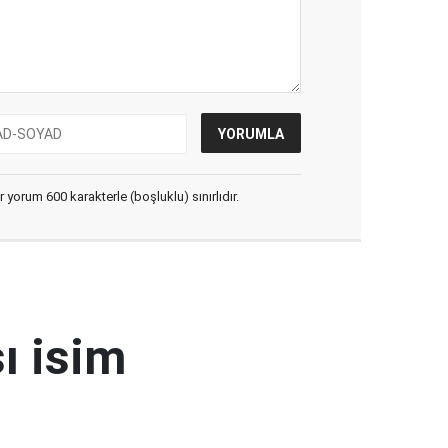
yorum 600 karakterle (boşluklu) sınırlıdır.
ı isim