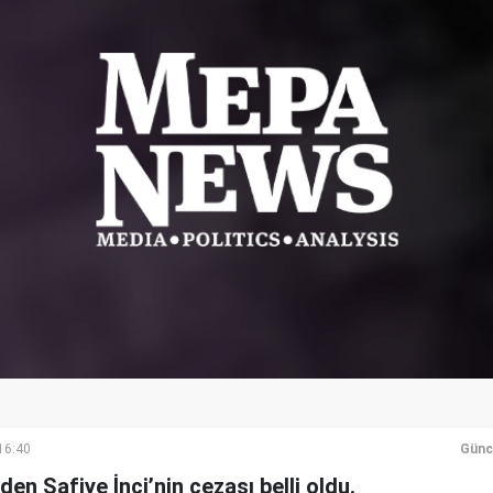
16:40
Günc
en Safiye İnci’nin cezası belli oldu.