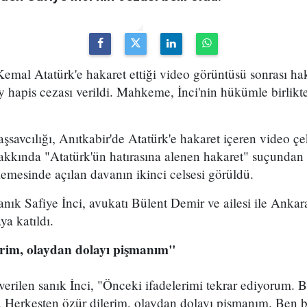
emal Atatürk'e hakaret ettiği video görüntüsü sonrası ha
ay hapis cezası verildi. Mahkeme, İnci'nin hükümle birlikte
savcılığı, Anıtkabir'de Atatürk'e hakaret içeren video ç
hakkında "Atatürk'ün hatırasına alenen hakaret" suçundan
mesinde açılan davanın ikinci celsesi görüldü.
nık Safiye İnci, avukatı Bülent Demir ve ailesi ile Ank
ya katıldı.
erim, olaydan dolayı pişmanım"
erilen sanık İnci, "Önceki ifadelerimi tekrar ediyorum. 
. Herkesten özür dilerim, olaydan dolayı pişmanım. Ben b