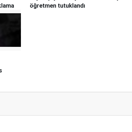
uklama
öğretmen tutuklandı
s