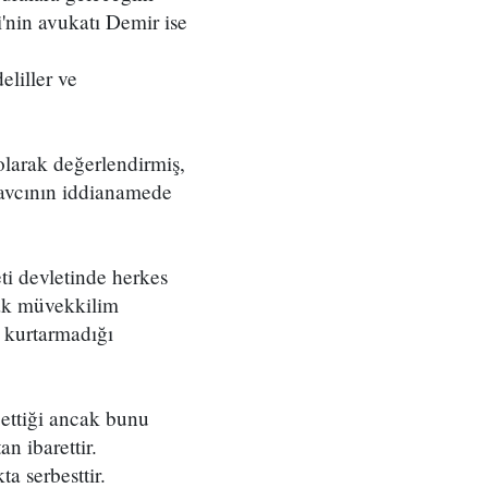
i'nin avukatı Demir ise
liller ve
 olarak değerlendirmiş,
Savcının iddianamede
ti devletinde herkes
rak müvekkilim
p kurtarmadığı
ettiği ancak bunu
n ibarettir.
 serbesttir.