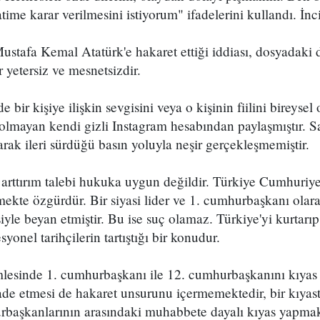
me karar verilmesini istiyorum" ifadelerini kullandı. İnc
tafa Kemal Atatürk'e hakaret ettiği iddiası, dosyadaki de
 yetersiz ve mesnetsizdir.
ir kişiye ilişkin sevgisini veya o kişinin fiilini bireysel
lmayan kendi gizli Instagram hesabından paylaşmıştır. 
larak ileri sürdüğü basın yoluyla neşir gerçekleşmemiştir.
arttırım talebi hukuka uygun değildir. Türkiye Cumhuriye
mekte özgürdür. Bir siyasi lider ve 1. cumhurbaşkanı ola
iyle beyan etmiştir. Bu ise suç olamaz. Türkiye'yi kurtarı
yonel tarihçilerin tartıştığı bir konudur.
esinde 1. cumhurbaşkanı ile 12. cumhurbaşkanını kıyas 
fade etmesi de hakaret unsurunu içermemektedir, bir kıyasta
aşkanlarının arasındaki muhabbete dayalı kıyas yapmakta