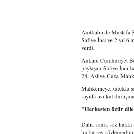
Anıtkabir'de Mustafa K
Safiye İnci'ye 2 yıl 6 
verdi.
Ankara Cumhuriyet Baş
paylaşan Safiye İnci 
28. Asliye Ceza Mahke
Mahkemeye, tutuklu sa
sayıda avukat duruşma
"Herkesten özür dil
Daha sonra söz hakkı v
hiçbir şey söylemedim