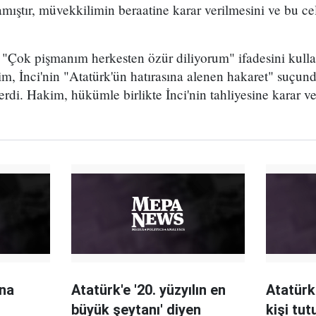
mıştır, müvekkilimin beraatine karar verilmesini ve bu cel
, "Çok pişmanım herkesten özür diliyorum" ifadesini kull
im, İnci'nin "Atatürk'ün hatırasına alenen hakaret" suçund
erdi. Hakim, hükümle birlikte İnci'nin tahliyesine karar v
ına
Atatürk'e '20. yüzyılın en
Atatürk
büyük şeytanı' diyen
kişi tut