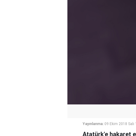
Yayınlanma:
09 Ekim 2018 Salı 
Atatürk'e hakaret ed