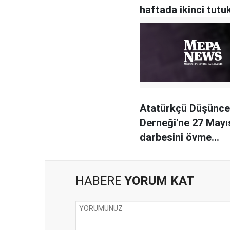
haftada ikinci tut
Atatürkçü Düşünce
Derneği'ne 27 Mayı
darbesini övme
soruşturması
HABERE
YORUM KAT