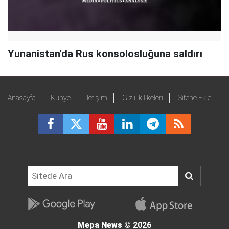
Yunanistan'da Rus konsolosluğuna saldırı
Anasayfa
Künye
İletişim
Gizlilik İlkeleri
Sitene Ekle
Mepa News
© 2026