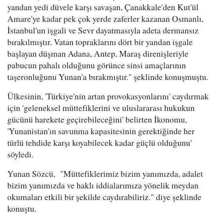
yandan yedi düvele karşı savaşan, Çanakkale'den Kut'ül
Amare'ye kadar pek çok yerde zaferler kazanan Osmanlı,
İstanbul'un işgali ve Sevr dayatmasıyla adeta dermansız
bırakılmıştır. Vatan topraklarını dört bir yandan işgale
başlayan düşman Adana, Antep, Maraş direnişleriyle
pabucun pahalı olduğunu görünce sinsi amaçlarının
taşeronluğunu Yunan'a bırakmıştır." şeklinde konuşmuştu.
Ülkesinin, 'Türkiye'nin artan provokasyonlarını' caydırmak
için 'geleneksel müttefiklerini ve uluslararası hukukun
gücünü harekete geçirebileceğini' belirten İkonomu,
'Yunanistan'ın savunma kapasitesinin gerektiğinde her
türlü tehdide karşı koyabilecek kadar güçlü olduğunu'
söyledi.
Yunan Sözcü, "Müttefiklerimiz bizim yanımızda, adalet
bizim yanımızda ve haklı iddialarımıza yönelik meydan
okumaları etkili bir şekilde caydırabiliriz." diye şeklinde
konuştu.