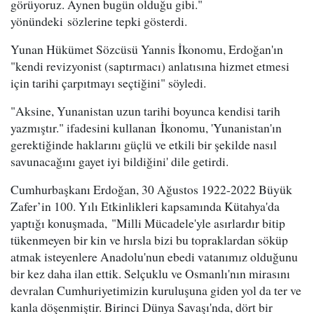
görüyoruz. Aynen bugün olduğu gibi."
yönündeki sözlerine tepki gösterdi.
Yunan Hükümet Sözcüsü Yannis İkonomu, Erdoğan'ın
"kendi revizyonist (saptırmacı) anlatısına hizmet etmesi
için tarihi çarpıtmayı seçtiğini" söyledi.
"Aksine, Yunanistan uzun tarihi boyunca kendisi tarih
yazmıştır." ifadesini kullanan İkonomu, 'Yunanistan'ın
gerektiğinde haklarını güçlü ve etkili bir şekilde nasıl
savunacağını gayet iyi bildiğini' dile getirdi.
Cumhurbaşkanı Erdoğan, 30 Ağustos 1922-2022 Büyük
Zafer’in 100. Yılı Etkinlikleri kapsamında Kütahya'da
yaptığı konuşmada, "Milli Mücadele'yle asırlardır bitip
tükenmeyen bir kin ve hırsla bizi bu topraklardan söküp
atmak isteyenlere Anadolu'nun ebedi vatanımız olduğunu
bir kez daha ilan ettik. Selçuklu ve Osmanlı'nın mirasını
devralan Cumhuriyetimizin kuruluşuna giden yol da ter ve
kanla döşenmiştir. Birinci Dünya Savaşı'nda, dört bir