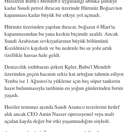
Husilerin Babu'l Mendeb'e uyguladığı abluka şimdiye
kadar Suudi petrol ihracatı üzerinde Hürmüz Boğazı'nın
kapanması kadar büyük bir etkiye yol açmadı.
Hürmüz üzerinden yapılan ihracat, boğazın 4 Mart'ta
kapanmasından bu yana keskin biçimde azaldı. Ancak
Suudi Arabistan sevkiyatlarının büyük bölümünü
Kızıldeniz'e kaydırdı ve bu nedenle bu su yolu artık
özellikle hassas hale geldi.
Denizcilik istihbaratı şirketi Kpler, Babu'l Mendeb
üzerinden geçen hacmin sekiz kat arttığını tahmin ediyor.
Yenbu ise 1 Ağustos'ta yükleme için beş süper tankerin
hazır bulunmasıyla tarihinin en yoğun günlerinden birini
yaşadı.
Husiler temmuz ayında Saudi Aramco tesislerini hedef
aldı ancak CEO Amin Nasser operasyonel veya mali
açıdan kayda değer bir etki yaşanmadığını söyledi.