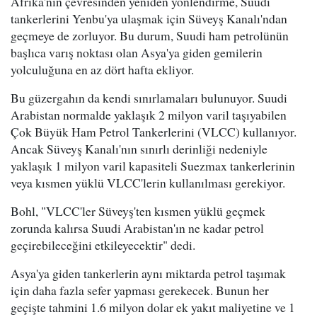
Afrika'nın çevresinden yeniden yönlendirme, Suudi
tankerlerini Yenbu'ya ulaşmak için Süveyş Kanalı'ndan
geçmeye de zorluyor. Bu durum, Suudi ham petrolünün
başlıca varış noktası olan Asya'ya giden gemilerin
yolculuğuna en az dört hafta ekliyor.
Bu güzergahın da kendi sınırlamaları bulunuyor. Suudi
Arabistan normalde yaklaşık 2 milyon varil taşıyabilen
Çok Büyük Ham Petrol Tankerlerini (VLCC) kullanıyor.
Ancak Süveyş Kanalı'nın sınırlı derinliği nedeniyle
yaklaşık 1 milyon varil kapasiteli Suezmax tankerlerinin
veya kısmen yüklü VLCC'lerin kullanılması gerekiyor.
Bohl, "VLCC'ler Süveyş'ten kısmen yüklü geçmek
zorunda kalırsa Suudi Arabistan'ın ne kadar petrol
geçirebileceğini etkileyecektir" dedi.
Asya'ya giden tankerlerin aynı miktarda petrol taşımak
için daha fazla sefer yapması gerekecek. Bunun her
geçişte tahmini 1.6 milyon dolar ek yakıt maliyetine ve 1