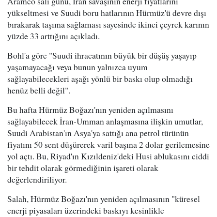
Aramco salı günü, İran savaşının enerji fiyatlarını
yükseltmesi ve Suudi boru hatlarının Hürmüz'ü devre dışı
bırakarak taşıma sağlaması sayesinde ikinci çeyrek karının
yüzde 33 arttığını açıkladı.
Bohl'a göre "Suudi ihracatının büyük bir düşüş yaşayıp
yaşamayacağı veya bunun yalnızca uyum
sağlayabilecekleri aşağı yönlü bir baskı olup olmadığı
henüz belli değil".
Bu hafta Hürmüz Boğazı'nın yeniden açılmasını
sağlayabilecek İran-Umman anlaşmasına ilişkin umutlar,
Suudi Arabistan'ın Asya'ya sattığı ana petrol türünün
fiyatını 50 sent düşürerek varil başına 2 dolar gerilemesine
yol açtı. Bu, Riyad'ın Kızıldeniz'deki Husi ablukasını ciddi
bir tehdit olarak görmediğinin işareti olarak
değerlendiriliyor.
Salah, Hürmüz Boğazı'nın yeniden açılmasının "küresel
enerji piyasaları üzerindeki baskıyı kesinlikle