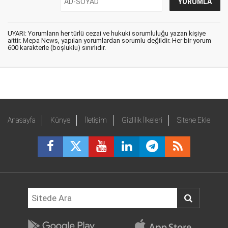
UYARI: Yorumların her türlü cezai ve hukuki sorumluluğu yazan kişiye
aittir. Mepa News, yapılan yorumlardan sorumlu değildir. Her bir yorum
600 karakterle (boşluklu) sınırlıdır.
Anasayfa
Künye
İletişim
Gizlilik İlkeleri
Sitene Ekle