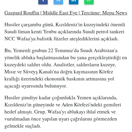
Gaspard Rouffin | Middle East Eye | Tercüme: Mepa News
Husiler çarşamba günü, Kızıldeniz'in kuzeyindeki önemli
Suudi liman kenti Yenbu açıklarında Suudi petrol tankeri
NCC Wafaa'ya balistik füzeler ateşlediklerini açıkladı.
Bu, Yemenli grubun 22 Temmuz'da Suudi Arabistan'a
yönelik abluka başlatmasından bu yana gerçekleştirdiği en
kuzeydeki saldırı oldu. Analistler, saldırıların kuzeye,
Mısır ve Süveyş Kanalı'na doğru kaymasının Körfez
krallığı üzerindeki ekonomik baskının artmasına yol
açacağı uyarısında bulunuyor.
Husiler şimdiye kadar çoğunlukla Yemen açıklarında,
Kızıldeniz'in güneyinde ve Aden Körfezi'ndeki gemileri
hedef almıştı. Grup, Wafaa'yı ablukayı ihlal etmek ve
vurulmadan önce yapılan uyarı çağrılarını görmezden
gelmekle suçladı.