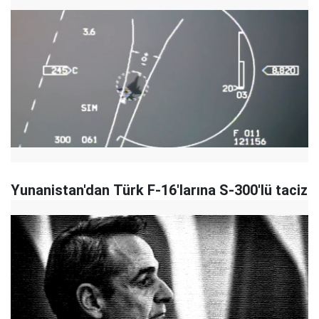
Yunanistan'dan Türk F-16'larına S-300'lü taciz