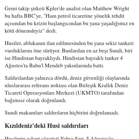
Gemi takip şirketi Kpler'de analist olan Matthew Wright
bu hafta BBC'ye, "Ham petrol ticaretine yönelik tehdit
açısından bu krizin başlangıcından bu yana yaşadığımız en
kötü dönemdeyiz" dedi.
Husiler, ablukanın ilan edilmesinden bu yana sekiz tankeri
vurduklarını öne sürüyor. Bunlardan en az beşi Suudi, biri
ise Hindistan bayraklıydı. Hindistan bayraklı tanker 4
Ağustos'ta Babu'l Mendeb yakınlarında battı.
Saldırılardan yalnızca dördü, deniz güvenliği olaylarında
uluslararası referans noktası olan Birleşik Krallık Deniz
Ticareti Operasyonları Merkezi (UKMTO) tarafından
bağımsız olarak doğrulandı.
Suudi makamları saldırıların hiçbirini doğrulamadı.
Kızıldeniz'deki Husi saldırıları
Husilerin askeri sözcüsü Yahya Seri, 5 Ağustos'ta