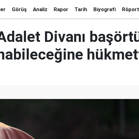
ler
Görüş
Analiz
Rapor
Tarih
Biyografi
Röport
Adalet Divanı başör
nabileceğine hükmet