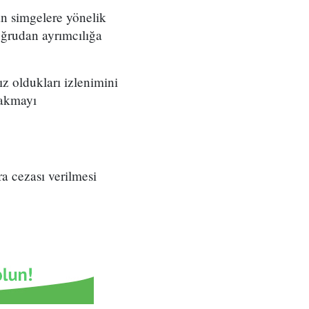
an simgelere yönelik
ğrudan ayrımcılığa
ız oldukları izlenimini
 takmayı
a cezası verilmesi