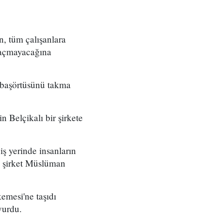
n, tüm çalışanlara
l açmayacağına
e başörtüsünü takma
n Belçikalı bir şirkete
iş yerinde insanların
a şirket Müslüman
emesi'ne taşıdı
vurdu.