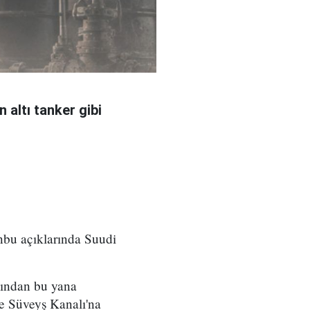
 altı tanker gibi
nbu açıklarında Suudi
sından bu yana
 ve Süveyş Kanalı'na