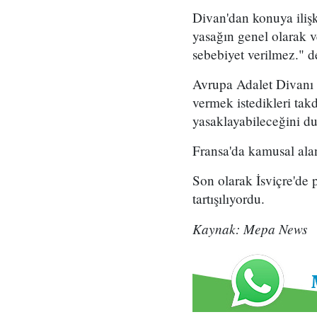
Divan'dan konuya ilişk
yasağın genel olarak
sebebiyet verilmez." d
Avrupa Adalet Divanı t
vermek istedikleri takd
yasaklayabileceğini d
Fransa'da kamusal ala
Son olarak İsviçre'de 
tartışılıyordu.
Kaynak: Mepa News