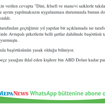
in verilen cevapta "Dini, felsefi ve manevi saiklerle takıl
 ve ayrım yapılmaksızın uygulanması durumunda bunun do
enildi.
arafından geçtiğimiz yıl yapılan bir açıklamada ise tarafs
irde Avrupalı şirketlerin belli şartlar dahilinde başörtüsü
uyurmuştu.
nda başörtüsünün yasak olduğu biliniyor.
peçe yasağını ihlal eden kişilere bin ABD Doları kadar par