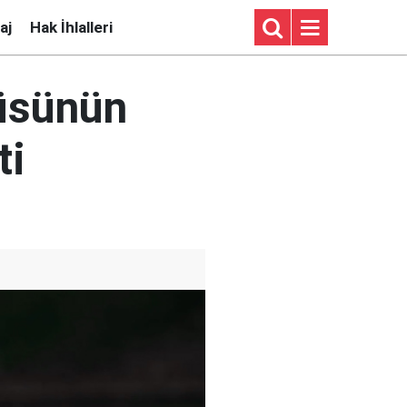
aj
Hak İhlalleri
tüsünün
ti