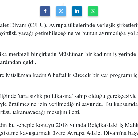
et Divanı (CJEU), Avrupa ülkelerinde yerleşik şirketleri
aşörtüsü yasağı getirebileceğine ve bunun ayrımcılığa yo
ika merkezli bir şirketin Müslüman bir kadının iş yerind
 ardından geldi.
re Müslüman kadın 6 haftalık sürecek bir staj programı içi
ğinde 'tarafsızlık politikasına' sahip olduğu gerekçesiyle 
şeyle örtülmesine izin verilmediğini savundu. Bu kapsamd
rtüsü takamayacağı mesajını iletti.
ın bu sebeple konuyu 2018 yılında Belçika'daki İş Mahk
özüme kavuşturmak üzere Avrupa Adalet Divanı'na baş