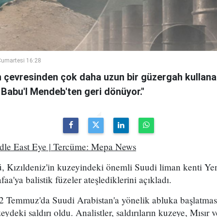
umartesi 16:28
n çevresinden çok daha uzun bir güzergah kullanan
 Babu'l Mendeb'ten geri dönüyor."
ddle East Eye | Tercüme: Mepa News
, Kızıldeniz'in kuzeyindeki önemli Suudi liman kenti Ye
a'ya balistik füzeler ateşlediklerini açıkladı.
2 Temmuz'da Suudi Arabistan'a yönelik abluka başlatma
eydeki saldırı oldu. Analistler, saldırıların kuzeye, Mısır