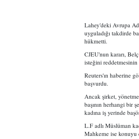
Lahey'deki Avrupa Adal
uyguladığı takdirde b
hükmetti.
CJEU'nun kararı, Belç
isteğini reddetmesinin
Reuters'ın haberine gö
başvurdu.
Ancak şirket, yönetmeli
başının herhangi bir 
kadına iş yerinde başö
L.F adlı Müslüman kad
Mahkeme ise konuyu ç