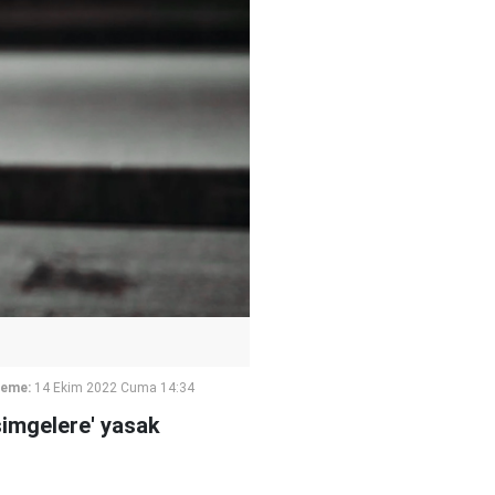
leme:
14 Ekim 2022 Cuma 14:34
 simgelere' yasak