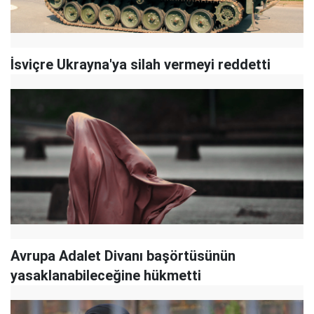
İsviçre Ukrayna'ya silah vermeyi reddetti
Avrupa Adalet Divanı başörtüsünün
yasaklanabileceğine hükmetti