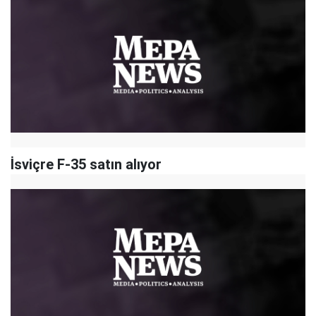
İsviçre F-35 satın alıyor