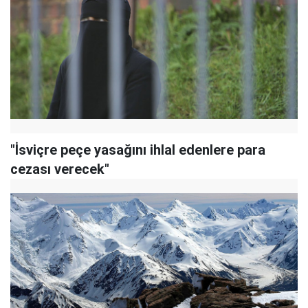
"İsviçre peçe yasağını ihlal edenlere para
cezası verecek"