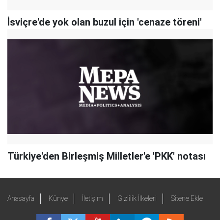
İsviçre'de yok olan buzul için 'cenaze töreni'
Türkiye'den Birleşmiş Milletler'e 'PKK' notası
Anasayfa
Künye
İletişim
Gizlilik İlkeleri
Sitene Ekle